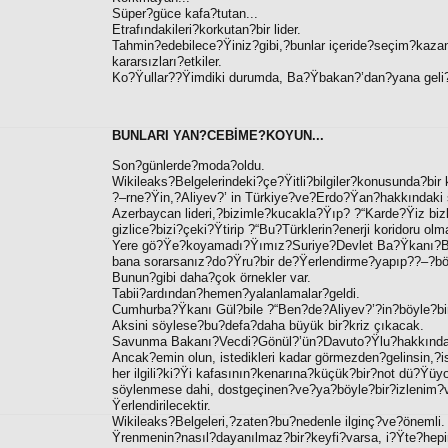
Süper?güce kafa?tutan...
Etrafındakileri?korkutan?bir lider.
Tahmin?edebilece?Ÿiniz?gibi,?bunlar içeride?seçim?kazan
kararsızları?etkiler.
Ko?Ÿullar??Ÿimdiki durumda, Ba?Ÿbakan?’dan?yana geli?
BUNLARI YAN?CEBİME?KOYUN...
Son?günlerde?moda?oldu.
Wikileaks?Belgelerindeki?çe?Ÿitli?bilgiler?konusunda
?–rne?Ÿin,?Aliyev?’ in Türkiye?ve?Erdo?Ÿan?hakkındaki s
Azerbaycan lideri,?bizimle?kucakla?Ÿıp? ?“Karde?Ÿiz biz
gizlice?bizi?çeki?Ÿtirip ?“Bu?Türklerin?enerji koridoru o
Yere gö?Ÿe?koyamadı?Ÿımız?Suriye?Devlet Ba?Ÿkanı?Be
bana sorarsanız?do?Ÿru?bir de?Ÿerlendirme?yapıp??–?böl
Bunun?gibi daha?çok örnekler var.
Tabii?ardından?hemen?yalanlamalar?geldi.
Cumhurba?Ÿkanı Gül?bile ?“Ben?de?Aliyev?’?in?böyle?bi
Aksini söylese?bu?defa?daha büyük bir?kriz çıkacak.
Savunma Bakanı?Vecdi?Gönül?’ün?Davuto?Ÿlu?hakkındaki
Ancak?emin olun, istedikleri kadar görmezden?gelinsin,?i
her ilgili?ki?Ÿi kafasının?kenarına?küçük?bir?not dü?Ÿüyo
söylenmese dahi, dostgeçinen?ve?ya?böyle?bir?izlenim?
Ÿerlendirilecektir.
Wikileaks?Belgeleri,?zaten?bu?nedenle ilginç?ve?öneml
Ÿrenmenin?nasıl?dayanılmaz?bir?keyfi?varsa, i?Ÿte?hepi