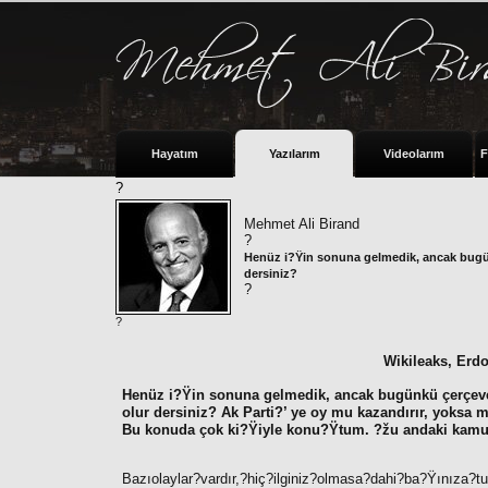
Hayatım
Yazılarım
Videolarım
F
?
Mehmet Ali Birand
?
Henüz i?Ÿin sonuna gelmedik, ancak bugünkü
dersiniz?
?
?
Wikileaks, Erd
Henüz i?Ÿin sonuna gelmedik, ancak bugünkü çerçevede
olur dersiniz? Ak Parti?’ ye oy mu kazandırır, yoksa
Bu konuda çok ki?Ÿiyle konu?Ÿtum. ?žu andaki kamuoy
Bazıolaylar?vardır,?hiç?ilginiz?olmasa?dahi?ba?Ÿınıza?t