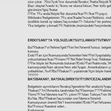
size çıkar .?Sizi?çok?zor durumda?bırakır,?hatta?büyük
Bazı olaylar?vardır ki,?konu ne olursa?olsun,?her türlü 
gücünüze?güç?katar.
İ?Ÿte ?Ÿu anda?böyle?bir durumla?kar?Ÿı?kar?Ÿıyayız.
Wikileaks?belgelerinin ?Ÿu ana?kadar?sızan?bölümü, muh
özellikle kendi oy tabanı?açısından??–?olumlu? bir port
Ÿka belgeler çıkmadı?Ÿı?taktirde,önümüzdeki?seçimlerd
ERDO?žAN?’?A YOLSUZLUK?SU?‡LAMASI?TUTMUYO
Ba?Ÿbakan?’ın?lehine?geli?Ÿen?en?önemli?unsur, belgele
konusu.
Erdo?Ÿan için?kamuoyunda?istenilen?ele?Ÿtiri?yapılabili
yolsuzluklara?karı?Ÿmamı?Ÿ?bir?lider?imajı?var.?İddialar
İ?Ÿte böyle bir?konumda bulunan?Erdo?Ÿan?hakkında,?Am
kamuoyunda?tam aksine?ters etki?yaptı. Amerikalıların y
yolladıkları,?sırf?Ba?Ÿbakan?’ı yıpratmak?için böyle harek
??????
BA?žBAKAN?, BA?žKALDIRDI?žI?İ?‡İN?CEZALANDIRI
Belgelerin ayrıntılarını?bırakıp?genelinin?bir analizini?
Ÿbakan?’?ın?Amerika tarafından?ta?Ÿlanması?”??Ÿeklin
Ÿtirmi?Ÿ?ve?devlere kar?Ÿı çıkmı?Ÿ?olan Türkiye?’nin Wa
Bu?da,?Ba?Ÿbakan?açısından son?derece?önemli.
Kamuoyunun önemli?bir? kesimindeki?Erdo?Ÿan?efsanesin
Ba?Ÿımsız?hareket eden...
Korkmayan...