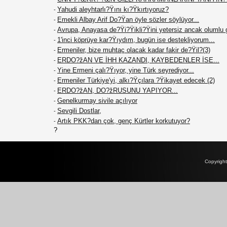
Yahudi aleyhtarlı?Ÿını kı?Ÿkırtıyoruz?
-
Emekli Albay Arif Do?Ÿan öyle sözler söylüyor...
-
Avrupa, Anayasa de?Ÿi?Ÿikli?Ÿini yetersiz ancak olumlu 
-
1'inci köprüye kar?Ÿıydım, bugün ise destekliyorum...
-
Ermeniler, bize muhtaç olacak kadar fakir de?Ÿil?(3)
-
ERDO?žAN VE İHH KAZANDI, KAYBEDENLER İSE...
-
Yine Ermeni çalı?Ÿıyor, yine Türk seyrediyor...
-
Ermeniler Türkiye'yi, alkı?Ÿçılara ?Ÿikayet edecek (2)
-
ERDO?žAN, DO?žRUSUNU YAPIYOR...
-
Genelkurmay sivile açılıyor
-
Sevgili Dostlar,
-
Artık PKK?dan çok, genç Kürtler korkutuyor?
-
?
Copyrigh