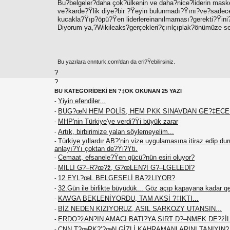
Bu?belgeler?daha çok?ülkenin ve daha?nice?liderin mask
ve?karde?Ÿlik diye?bir ?Ÿeyin bulunmadı?Ÿını?ve?sadec
kucakla?Ÿıp?öpü?Ÿen liderlereinanılmaması?gerekti?Ÿin
Diyorum ya,?Wikileaks?gerçekleri?çırılçıplak?önümüze s
Bu yazılara cnnturk.com'dan da eri?Ÿebilirsiniz.
?
?
BU KATEGORİDEKİ EN ?‡OK OKUNAN 25 YAZI
Yiyin efendiler...
-
BUG?œN HEM POLİS, HEM PKK SINAVDAN GE?‡EC
-
MHP'nin Türkiye'ye verdi?Ÿi büyük zarar
-
Artık, birbirimize yalan söylemeyelim...
-
Türkiye yıllardır AB?’nin vize uygulamasına itiraz edip du
-
anlayı?Ÿı çoktan de?Ÿi?Ÿti.
Cemaat, efsanele?Ÿen gücü?nün esiri oluyor?
-
MİLLİ G?–R?œ?ž, G?œLEN?İ G?–LGELEDİ?
-
12 EYL?œL BELGESELİ BA?žLIYOR?
-
32.Gün ile birlikte büyüdük... Göz açıp kapayana kadar g
-
KAVGA BEKLENİYORDU, TAM AKSİ ?‡IKTI...
-
BİZ NEDEN KIZIYORUZ, ASIL SARKOZY UTANSIN...
-
ERDO?žAN?IN AMACI BATI?YA SIRT D?–NMEK DE?žİL.
-
CNN T?œRK?’?œN GİZLİ KAHRAMANLARINI TANIYIN
-