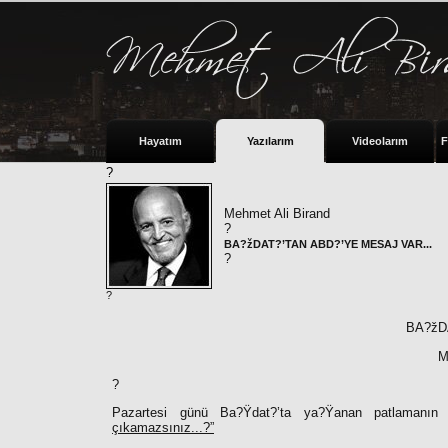
Hayatım
Yazılarım
Videolarım
F
?
Mehmet Ali Birand
?
BA?žDAT?’TAN ABD?’YE MESAJ VAR...
?
?
BA?žD
M
?
Pazartesi günü Ba?Ÿdat?’ta ya?Ÿanan patlamanın 
çıkamazsınız...?”