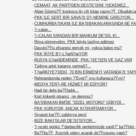
CEMAAT, AK PARTİ'DEN DESTE?žİNİ ?‡EKEMEZ...
-
Alper Görmü?Ÿ koskoca iki cilt kitap yazmı?Ÿ. Okudukça
-
PKK İLE SERT BİR SAVA?ž D?–NEMİNE GİRİLİYOR...
-
CUMHURBA?žKANI İLE BA?žBAKAN ARASINDA NE F
-
?–calan...
-
?–CALAN SIRADAN BİR MAHKUM DE?žİL Kİ...
-
Rüya görmeyelim. PKK böyle tasfiye edilmez
-
Davuto?Ÿlu efsanesi gerçek mi, yoksa balon mu?
-
PKK İKİYE B?–L?œN?œYOR
-
RUSYA G?œNDEMİNDE, PKK-?‡E?‡EN VE GAZ VAR
-
Türkiye artık kararını vermeli?…
-
T?œRKİYE?’DEKİ, 70 BİN ERMENİYİ VATANDA?ž YAPIN
-
Referandumda neden ?“Evet?” oyu kullanaca?Ÿım?
-
MEDYA TER?–RE HİZMET Mİ EDİYOR?
-
Hadi bir defa ba?Ÿladık...
-
Kürt kökenli olsanız, ne dersiniz?
-
BA?žBAKAN BM'DE "DİZEL MOTORU" GİBİYDİ...
-
PKK VURUYOR, ANCAK KI?žKIRTAMIYOR...
-
Siyaset kar?Ÿı saldırıya geçti
-
BİZE BAKI?žLAR DE?žİ?žİYOR...
-
?–nceki günkü ?“darbecilik genlerimizde vardı?” ba?Ÿlıklı
-
Ba?Ÿbu?Ÿ, Kozmik odayı açarak do?Ÿrusunu yaptı?
-