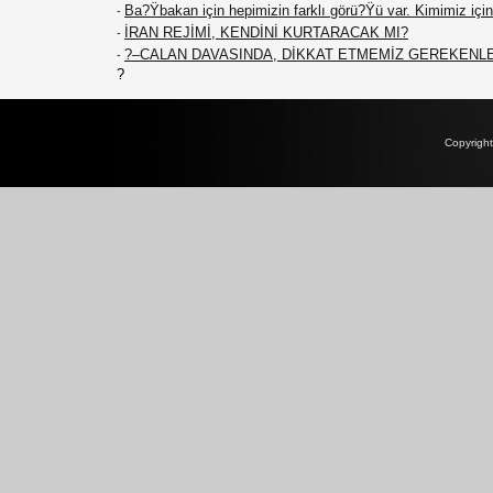
Ba?Ÿbakan için hepimizin farklı görü?Ÿü var. Kimimiz için 
-
İRAN REJİMİ, KENDİNİ KURTARACAK MI?
-
?–CALAN DAVASINDA, DİKKAT ETMEMİZ GEREKENL
-
?
Copyrigh