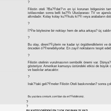
?
Filistin oteli ?Ba?Ÿdat?’ın en iyi korunan bölgesinin 
istilasından sonra belli ba?Ÿlı Uluslararası TV ve ajansl
altındadır. Kolay kolay ku?Ÿkulu ki?Ÿi veya arabaların do
?
İ?Ÿte böylesine bir noktayı hem de arka arkaya? üç saldırı
?
Bu olay, direni?Ÿçilerin ne kadar iyi örgütlendiklerini ve
önceden ö?Ÿrenebiliyorlar. En zayıf noktalarını tespit edeb
?
Filistin otelinin vurulmasının sembolik önemi var. Dün
gösteriyor. Amerikan kamuoyu üstündeki etkisi de büyük ol
ve baskılar artacaktır.
?
Irak?’taki geli?Ÿmeler Filistin Oteli baskınından? sonra ço
Bu yazılara cnnturk.com'dan da eri?Ÿebilirsiniz.
?
?
BU KATEGORİDEKİ EN ?‡OK OKUNAN 25 YAZI