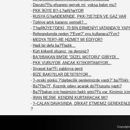
Davuto?Ÿlu efsanesi gerçek mi, yoksa balon mu?
-
PKK İKİYE B?–L?œN?œYOR
-
RUSYA G?œNDEMİNDE, PKK-?‡E?‡EN VE GAZ VAR
-
Türkiye artık kararını vermeli?…
-
T?œRKİYE?’DEKİ, 70 BİN ERMENİYİ VATANDA?ž YAPIN
-
Referandumda neden ?“Evet?” oyu kullanaca?Ÿım?
-
MEDYA TER?–RE HİZMET Mİ EDİYOR?
-
Hadi bir defa ba?Ÿladık...
-
Kürt kökenli olsanız, ne dersiniz?
-
BA?žBAKAN BM'DE "DİZEL MOTORU" GİBİYDİ...
-
PKK VURUYOR, ANCAK KI?žKIRTAMIYOR...
-
Siyaset kar?Ÿı saldırıya geçti
-
BİZE BAKI?žLAR DE?žİ?žİYOR...
-
?–nceki günkü ?“darbecilik genlerimizde vardı?” ba?Ÿlıklı
-
Ba?Ÿbu?Ÿ, Kozmik odayı açarak do?Ÿrusunu yaptı?
-
Ba?Ÿbakan için hepimizin farklı görü?Ÿü var. Kimimiz için 
-
İRAN REJİMİ, KENDİNİ KURTARACAK MI?
-
?–CALAN DAVASINDA, DİKKAT ETMEMİZ GEREKENL
-
?
Copyrigh