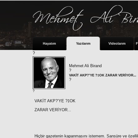
Hayatım
Yazılarım
Videolarım
F
?
Mehmet Ali Birand
?
VAKİT AKP?’YE ?‡OK ZARAR VERİYOR...
?
?
VAKİT AKP?’YE ?‡OK
ZARAR VERİYOR...
Hiçbir gazetenin kapanmasını istemem. Sansüre ve özellik