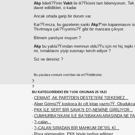
Akp
liderli?Ÿinin
Vakit
ile ili?Ÿkisini tam bilemiyorum. Tek
davet edildikleri, o kadar.
Ancak ortada garip bir durum var.
Kar?Ÿımıza, bu gazetenin sanki
Akp?’
nin kapanmasını is
Ÿkırtmaya çalı?Ÿıyormu?Ÿ gibi bir manzara çıkıyor.
Bilmem yanılıyor muyum ?
Akp
bu yakla?Ÿımdan memnun oldu?Ÿu için mi hiç tepki ve
mi, tırnaklarını yiyip susmayı tercih ediyor ?
Siz ne dersiniz ?
Bu yazılara cnnturk.com'dan da eri?Ÿebilirsiniz.
?
?
BU KATEGORİDEKİ EN ?‡OK OKUNAN 25 YAZI
CEMAAT, AK PARTİ'DEN DESTE?žİNİ ?‡EKEMEZ...
-
Alper Görmü?Ÿ koskoca iki cilt kitap yazmı?Ÿ. Okudukça
-
PKK İLE SERT BİR SAVA?ž D?–NEMİNE GİRİLİYOR...
-
CUMHURBA?žKANI İLE BA?žBAKAN ARASINDA NE F
-
?–calan...
-
?–CALAN SIRADAN BİR MAHKUM DE?žİL Kİ...
-
Rüya görmeyelim. PKK böyle tasfiye edilmez
-