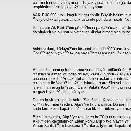
belirtmelerinden yanayımdır. Bu yazıyı da, birilerine gö
tespitlerimi sizlerle payla?Ÿmak istiyorum.
VAKİT
30.000 tirajlı küçük bir gazetedir. Büyük bölümünü
Ÿleriyle dikkati çeker, ancak üstünde pek durulmazdı. N
Bu gazete
Ak Parti?’
nin görü?Ÿlerini payla?Ÿmaz. İleri d
ötesindedir ve bu partiyi yeterince dindar olmamakla veya
Vakit
açıkça, Türkiye?’nin laik sistemini de?Ÿi?Ÿtirmek ve 
Görü?Ÿlerini hiçbir ?Ÿekilde payla?Ÿmasam dahi, fikirlerin
Benim dikkatimi çeken, kamuoyunun büyük bölümünün,
V
bir izlenim almadı?Ÿından dolayı,
Vakit?’
in görü?Ÿleriyle
önemsenmezdi.? Ancak, türban tartı?Ÿmaları ve ardından
politikaları ile
Vakit?’
in a?Ÿırı İslamcı, hatta Siyasal İsl
izlenimini yaygınla?Ÿtırdı. Sanki
Vakit? Akp?’
nin yayın o
bir gazeteymi?Ÿ gibi görülüyor.
Durum böyle olunca da,
Vakit ?‘in
Silahlı Kuvvetlerle ilgi
kı?Ÿkırtıcı man?Ÿetleri,
Akp?’
ye faturalanıyor. Bu partin
kadınların zorla kapatıldı?Ÿı, karanlık bir Türkiye yaratmay
Bizzat biliyorum,
Akp?’
ye tamamen ba?Ÿka nedenlerle oy 
Akp?’
den kaygılanıyor. Zaten korkuların yaygınla?Ÿtı?Ÿ
Aman karde?Ÿim baksana ?Ÿunlara. İyisi mi kapatsınl