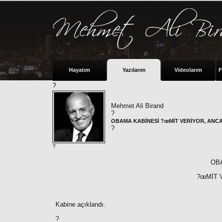
Hayatım
Yazılarım
Videolarım
F
?
Mehmet Ali Birand
?
OBAMA KABİNESİ ?œMİT VERİYOR, ANCAK
?
?
OB
?œMİT V
Kabine açıklandı.
?