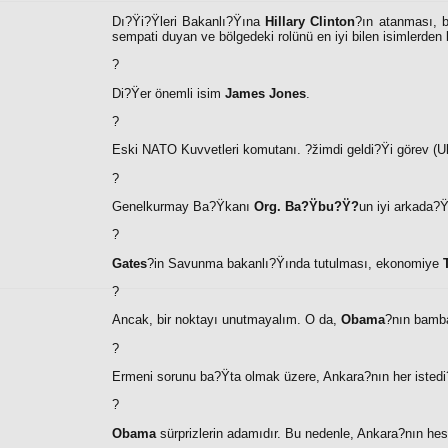
Dı?Ÿi?Ÿleri Bakanlı?Ÿına
Hillary Clinton
?ın atanması, b
sempati duyan ve bölgedeki rolünü en iyi bilen isimlerden b
?
Di?Ÿer önemli isim
James Jones
.
?
Eski NATO Kuvvetleri komutanı. ?žimdi geldi?Ÿi görev (U
?
Genelkurmay Ba?Ÿkanı
Org. Ba?Ÿbu?Ÿ?
un iyi arkada?Ÿ
?
Gates
?in Savunma bakanlı?Ÿında tutulması, ekonomiye
?
Ancak, bir noktayı unutmayalım. O da,
Obama
?nın bamba
?
Ermeni sorunu ba?Ÿta olmak üzere, Ankara?nın her istedi
?
Obama
sürprizlerin adamıdır. Bu nedenle, Ankara?nın hesa