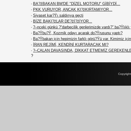
BA?žBAKAN BM'DE "DİZEL MOTORU" GİBİYDİ...
-
PKK VURUYOR, ANCAK KI?žKIRTAMIYOR...
-
Siyaset kar?Ÿı saldırıya geçti
-
BİZE BAKI?žLAR DE?žİ?žİYOR...
-
?–nceki günkü ?“darbecilik genlerimizde vardı?” ba?Ÿlıklı
-
Ba?Ÿbu?Ÿ, Kozmik odayı açarak do?Ÿrusunu yaptı?
-
Ba?Ÿbakan için hepimizin farklı görü?Ÿü var. Kimimiz için 
-
İRAN REJİMİ, KENDİNİ KURTARACAK MI?
-
?–CALAN DAVASINDA, DİKKAT ETMEMİZ GEREKENL
-
?
Copyrigh