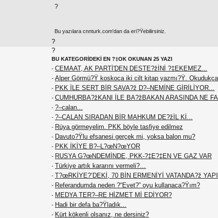
?
Bu yazılara cnnturk.com'dan da eri?Ÿebilirsiniz.
?
?
BU KATEGORİDEKİ EN ?‡OK OKUNAN 25 YAZI
CEMAAT, AK PARTİ'DEN DESTE?žİNİ ?‡EKEMEZ...
-
Alper Görmü?Ÿ koskoca iki cilt kitap yazmı?Ÿ. Okudukça
-
PKK İLE SERT BİR SAVA?ž D?–NEMİNE GİRİLİYOR...
-
CUMHURBA?žKANI İLE BA?žBAKAN ARASINDA NE F
-
?–calan...
-
?–CALAN SIRADAN BİR MAHKUM DE?žİL Kİ...
-
Rüya görmeyelim. PKK böyle tasfiye edilmez
-
Davuto?Ÿlu efsanesi gerçek mi, yoksa balon mu?
-
PKK İKİYE B?–L?œN?œYOR
-
RUSYA G?œNDEMİNDE, PKK-?‡E?‡EN VE GAZ VAR
-
Türkiye artık kararını vermeli?…
-
T?œRKİYE?’DEKİ, 70 BİN ERMENİYİ VATANDA?ž YAPIN
-
Referandumda neden ?“Evet?” oyu kullanaca?Ÿım?
-
MEDYA TER?–RE HİZMET Mİ EDİYOR?
-
Hadi bir defa ba?Ÿladık...
-
Kürt kökenli olsanız, ne dersiniz?
-