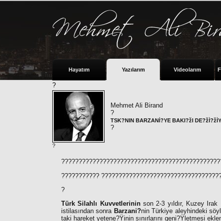
Hayatım
Yazılarım
Videolarım
F
?
Mehmet Ali Birand
?
TSK?NIN BARZANİ?YE BAKI?žI DE?žİ?žİY
?
?
??????????????????????????????????????????????
???????????
??????????????????????????????????
?
Türk Silahlı Kuvvetlerinin
son 2-3 yıldır, Kuzey Irak 
istilasından sonra
Barzani?
nin Türkiye aleyhindeki söy
taki hareket yetene?Ÿinin sınırlarını geni?Ÿletmesi ek