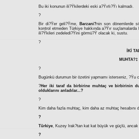
Bu iki konunun ili?Ÿkilerdeki eski a?Ÿırlı?Ÿı kalmadı.
?
Bir di?Ÿer geli?Ÿme,
Barzani?
nin son dönemlerde söz
kontrol etmeden Türkiye hakkında a?Ÿır suçlamalarda
ili?Ÿkileri zedeledi?Ÿini görmü?Ÿ olacak ki, sustu.
?
İKİ T
MUHTA?‡ 
?
Bugünkü durumun bir özetini yapmamı isterseniz, ?Ÿu cüm
?
Her iki taraf da birbirine muhtaç ve birbirinin 
olduklarını anladılar...?
?
Kim daha fazla muhtaç, kim daha az muhtaç hesabını 
?
Türkiye
, Kuzey Irak?tan kat kat büyük ve güçlü, anc
?