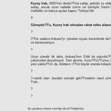
Kuzey Irak,
ABD?nin deste?Ÿine sahip, petrolü ve eld
sahip, ancak uzun vadede sırtını ne tümüyle Sünni-
müttefiki ve batıya açılan kapısı Türkiye?dir.
?
Güneydo?Ÿu, Kuzey Irak olmadan rahat nefes alamaz
?
İ?Ÿte sadece Ankara?yı yöneten siyasi kesimlerde de?Ÿi
ve benimseniyor.
?
Uzun süredir ilk defa, Ankara?nın Erbil ile yakınla
çekinceleri duyulmuyor. Tam aksine, konu?Ÿtu?Ÿunuz z
yeni yakla?Ÿım da, iktidarın i?Ÿini büyük oranda kolayla
?
?–nemli olan ,bundan sonraki geli?Ÿmelerin nasıl yöne
Ÿıdır...
?
?
Bu yazılara cnnturk.com'dan da eri?Ÿebilirsiniz.