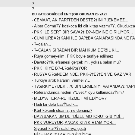
?
?
BU KATEGORİDEKİ EN ?‡OK OKUNAN 25 YAZI
CEMAAT, AK PARTİ'DEN DESTE?žİNİ ?‡EKEMEZ...
-
Alper Görmü?Ÿ koskoca iki cilt kitap yazmı?Ÿ. Okudukça
-
PKK İLE SERT BİR SAVA?ž D?–NEMİNE GİRİLİYOR...
-
CUMHURBA?žKANI İLE BA?žBAKAN ARASINDA NE F
-
?–calan...
-
?–CALAN SIRADAN BİR MAHKUM DE?žİL Kİ...
-
Rüya görmeyelim. PKK böyle tasfiye edilmez
-
Davuto?Ÿlu efsanesi gerçek mi, yoksa balon mu?
-
PKK İKİYE B?–L?œN?œYOR
-
RUSYA G?œNDEMİNDE, PKK-?‡E?‡EN VE GAZ VAR
-
Türkiye artık kararını vermeli?…
-
T?œRKİYE?’DEKİ, 70 BİN ERMENİYİ VATANDA?ž YAPIN
-
Referandumda neden ?“Evet?” oyu kullanaca?Ÿım?
-
MEDYA TER?–RE HİZMET Mİ EDİYOR?
-
Hadi bir defa ba?Ÿladık...
-
Kürt kökenli olsanız, ne dersiniz?
-
BA?žBAKAN BM'DE "DİZEL MOTORU" GİBİYDİ...
-
PKK VURUYOR, ANCAK KI?žKIRTAMIYOR...
-
Siyaset kar?Ÿı saldırıya geçti
-
BİZE BAKI?žLAR DE?žİ?žİYOR...
-