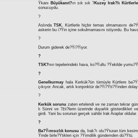
Ÿkanı
Büyükanıt?
ın sık sık ?
Kuzey Irak?lı Kürtler
sonucuydu.
?
Aslında
TSK
, Kürtlerle hiçbir temas olmamasını de?Ÿi
askerin bu i?Ÿin içine sokulmamasını istiyordu. Bu hava 
?
Durum giderek de?Ÿi?Ÿiyor.
?
TSK?
nın tepelerindeki hava, ko?Ÿullu ?Ÿekilde yumu?Ÿ
?
Genelkurmay
hala Kerkük?ün tümüyle Kürtlere ba?Ÿ
çıkıyor. Ancak, artık konjonktür de?Ÿi?Ÿti?Ÿinden dolayı 
?
Kerkük
sorunu
zaten ertelendi ve ne zaman tekrar gün
lı Sünni ve ?žii?lerin üzerinde duyarlık gösterdikleri
girdi. Yani bu sorunun gerçek sahibi Irak Araplar oldular.
?
Ba?Ÿımsızlık konusu
da, Irak?ı olu?Ÿturan tüm kesiml
Ÿinde birle?Ÿtikleri için ?Ÿimdilik gündemden dü?Ÿtü.