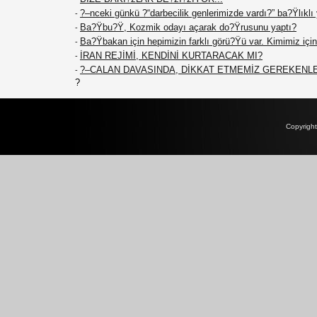
?–nceki günkü ?“darbecilik genlerimizde vardı?” ba?Ÿlıklı
-
Ba?Ÿbu?Ÿ, Kozmik odayı açarak do?Ÿrusunu yaptı?
-
Ba?Ÿbakan için hepimizin farklı görü?Ÿü var. Kimimiz için 
-
İRAN REJİMİ, KENDİNİ KURTARACAK MI?
-
?–CALAN DAVASINDA, DİKKAT ETMEMİZ GEREKENL
-
?
Copyrigh