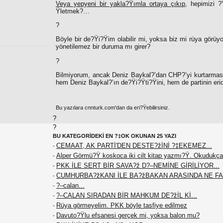
Veya yepyeni bir yakla?Ÿımla ortaya çıkıp,
hepimizi ?
Ÿletmek?…
?
Böyle bir de?Ÿi?Ÿim olabilir mi, yoksa biz mi rüya görüyor
yönetilemez bir duruma mı girer?
?
Bilmiyorum, ancak Deniz Baykal?’dan CHP?’yi kurtarmasın
hem Deniz Baykal?’ın de?Ÿi?Ÿti?Ÿini, hem de partinin eri
Bu yazılara cnnturk.com'dan da eri?Ÿebilirsiniz.
?
?
BU KATEGORİDEKİ EN ?‡OK OKUNAN 25 YAZI
CEMAAT, AK PARTİ'DEN DESTE?žİNİ ?‡EKEMEZ...
-
Alper Görmü?Ÿ koskoca iki cilt kitap yazmı?Ÿ. Okudukça
-
PKK İLE SERT BİR SAVA?ž D?–NEMİNE GİRİLİYOR...
-
CUMHURBA?žKANI İLE BA?žBAKAN ARASINDA NE F
-
?–calan...
-
?–CALAN SIRADAN BİR MAHKUM DE?žİL Kİ...
-
Rüya görmeyelim. PKK böyle tasfiye edilmez
-
Davuto?Ÿlu efsanesi gerçek mi, yoksa balon mu?
-