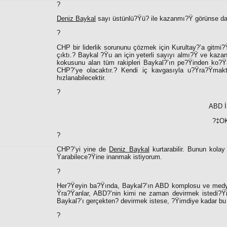
?
Deniz Baykal
sayı üstünlü?Ÿü? ile kazanmı?Ÿ görünse d
?
CHP bir liderlik sorununu çözmek için Kurultay?’a gitmi?
çıktı.? Baykal ?Ÿu an için yeterli sayıyı almı?Ÿ ve kaza
kokusunu alan tüm rakipleri Baykal?’ın pe?Ÿinden ko?Ÿa
CHP?’ye olacaktır.? Kendi iç kavgasıyla u?Ÿra?Ÿmak
hızlanabilecektir.
?
ABD 
?‡OK
?
CHP?’yi yine de
Deniz Baykal
kurtarabilir. Bunun kola
Ÿarabilece?Ÿine inanmak istiyorum.
?
Her?Ÿeyin ba?Ÿında, Baykal?’ın ABD komplosu ve medya t
Ÿra?Ÿanlar, ABD?’nin kimi ne zaman devirmek istedi?Ÿin
Baykal?’ı gerçekten? devirmek istese, ?Ÿimdiye kadar bu i?
?