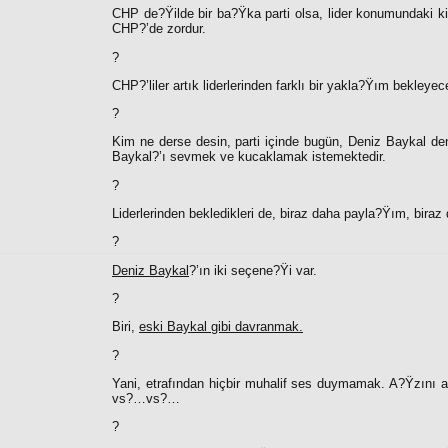
CHP de?Ÿilde bir ba?Ÿka parti olsa, lider konumundaki ki
CHP?’de zordur.
?
CHP?’liler artık liderlerinden farklı bir yakla?Ÿım bekleyece
?
Kim ne derse desin, parti içinde bugün, Deniz Baykal den
Baykal?’ı sevmek ve kucaklamak istemektedir.
?
Liderlerinden bekledikleri de, biraz daha payla?Ÿım, bira
?
Deniz Baykal
?’ın iki seçene?Ÿi var.
?
Biri,
eski Baykal gibi davranmak.
?
Yani, etrafından hiçbir muhalif ses duymamak. A?Ÿzını aç
vs?…vs?…
?