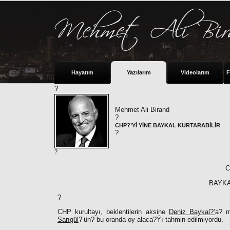
Hayatım
Yazılarım
Videolarım
F
?
Mehmet Ali Birand
?
CHP?’Yİ YİNE BAYKAL KURTARABİLİR
?
?
C
BAYKA
?
CHP kurultayı, beklentilerin aksine
Deniz Baykal?’
a? m
Sarıgül
?’ün? bu oranda oy alaca?Ÿı tahmin edilmiyordu.