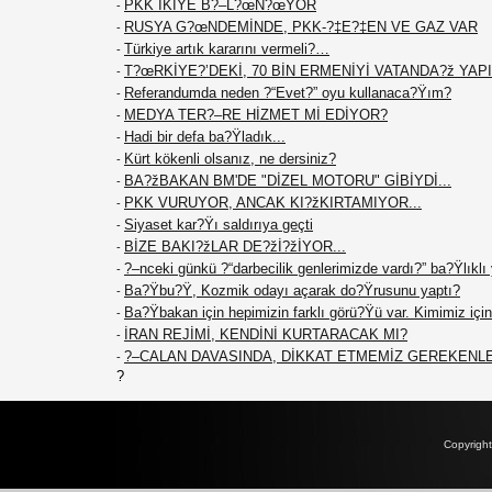
PKK İKİYE B?–L?œN?œYOR
-
RUSYA G?œNDEMİNDE, PKK-?‡E?‡EN VE GAZ VAR
-
Türkiye artık kararını vermeli?…
-
T?œRKİYE?’DEKİ, 70 BİN ERMENİYİ VATANDA?ž YAPIN
-
Referandumda neden ?“Evet?” oyu kullanaca?Ÿım?
-
MEDYA TER?–RE HİZMET Mİ EDİYOR?
-
Hadi bir defa ba?Ÿladık...
-
Kürt kökenli olsanız, ne dersiniz?
-
BA?žBAKAN BM'DE "DİZEL MOTORU" GİBİYDİ...
-
PKK VURUYOR, ANCAK KI?žKIRTAMIYOR...
-
Siyaset kar?Ÿı saldırıya geçti
-
BİZE BAKI?žLAR DE?žİ?žİYOR...
-
?–nceki günkü ?“darbecilik genlerimizde vardı?” ba?Ÿlıklı
-
Ba?Ÿbu?Ÿ, Kozmik odayı açarak do?Ÿrusunu yaptı?
-
Ba?Ÿbakan için hepimizin farklı görü?Ÿü var. Kimimiz için 
-
İRAN REJİMİ, KENDİNİ KURTARACAK MI?
-
?–CALAN DAVASINDA, DİKKAT ETMEMİZ GEREKENL
-
?
Copyrigh