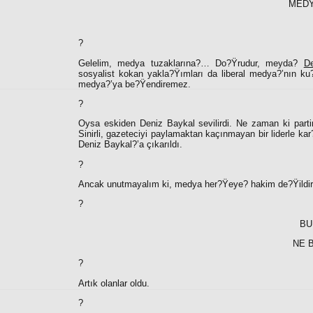
MEDY
?
Gelelim, medya tuzaklarına?… Do?Ÿrudur, meyda?
De
sosyalist kokan yakla?Ÿımları da liberal medya?’nın ku?
medya?’ya be?Ÿendiremez.
?
Oysa eskiden Deniz Baykal sevilirdi. Ne zaman ki partin
Sinirli, gazeteciyi paylamaktan kaçınmayan bir liderle ka
Deniz Baykal?’a çıkarıldı.
?
Ancak unutmayalım ki, medya her?Ÿeye? hakim de?Ÿildir. B
?
BU
NE 
?
Artık olanlar oldu.
?