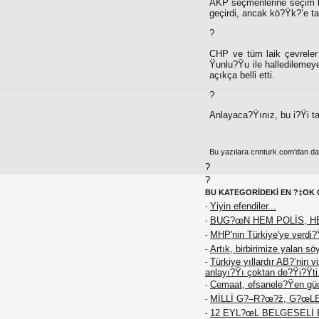
AKP seçmenlerine seçim k
geçirdi, ancak kö?Ÿk?’e ta
?
CHP ve tüm laik çevreler 
Ÿunlu?Ÿu ile halledilemey
açıkça belli etti.
?
Anlayaca?Ÿınız, bu i?Ÿi ta
Bu yazılara cnnturk.com'dan da e
?
?
BU KATEGORİDEKİ EN ?‡OK 
Yiyin efendiler...
-
BUG?œN HEM POLİS, H
-
MHP'nin Türkiye'ye verdi?
-
Artık, birbirimize yalan sö
-
Türkiye yıllardır AB?’nin 
-
anlayı?Ÿı çoktan de?Ÿi?Ÿti
Cemaat, efsanele?Ÿen güc
-
MİLLİ G?–R?œ?ž, G?œL
-
12 EYL?œL BELGESELİ 
-