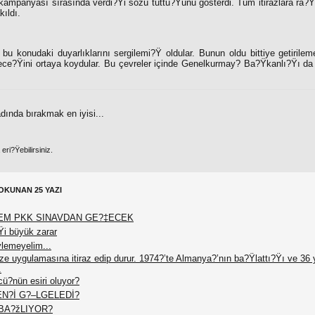
ampanyası sırasında verdi?Ÿi sözü tuttu?Ÿunu gösterdi. Tüm itirazlara ra?
kıldı.
bu konudaki duyarlıklarını sergilemi?Ÿ oldular. Bunun oldu bittiye getirile
ece?Ÿini ortaya koydular. Bu çevreler içinde Genelkurmay? Ba?Ÿkanlı?Ÿı d
dında bırakmak en iyisi...
ri?Ÿebilirsiniz.
OKUNAN 25 YAZI
EM PKK SINAVDAN GE?‡ECEK
Ÿi büyük zarar
ylemeyelim...
vize uygulamasına itiraz edip durur. 1974?’te Almanya?’nın ba?Ÿlattı?Ÿı ve 36 y
.
ü?nün esiri oluyor?
EN?İ G?–LGELEDİ?
BA?žLIYOR?