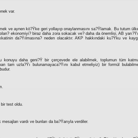
nek var.
etmek ve aynen kö?Ÿke geri yollayıp onaylanmasını sa?Ÿlamak. Bu tutum ülkede
 olan? ekonomiyi? biraz daha zora sokacak ve? daha da önemlisi, AB yarı?Ÿınd
ikkatinin da?Ÿılmasına? neden olacaktır. AKP hakkındaki ku?Ÿku ve kayg
u konuyu daha geni?Ÿ bir çerçevede ele alabilmek, toplumun tüm katma
man tam uzla?Ÿı bulunamayaca?Ÿını kabul etmeliyiz) bir formül bulabilme
budur.
m.
ir test oldu.
 mesajları vardı ve bunları da ba?Ÿarıyla verdiler.