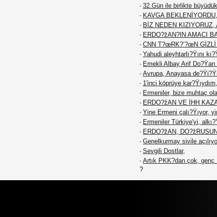
32.Gün ile birlikte büyüd
-
KAVGA BEKLENİYORDU, T
-
BİZ NEDEN KIZIYORUZ, 
-
ERDO?žAN?IN AMACI BAT
-
CNN T?œRK?’?œN GİZL
-
Yahudi aleyhtarlı?Ÿını kı?
-
Emekli Albay Arif Do?Ÿan ö
-
Avrupa, Anayasa de?Ÿi?Ÿik
-
1'inci köprüye kar?Ÿıydım,
-
Ermeniler, bize muhtaç ola
-
ERDO?žAN VE İHH KAZA
-
Yine Ermeni çalı?Ÿıyor, yi
-
Ermeniler Türkiye'yi, alkı
-
ERDO?žAN, DO?žRUSUN
-
Genelkurmay sivile açılıyo
-
Sevgili Dostlar,
-
Artık PKK?dan çok, genç K
-
?