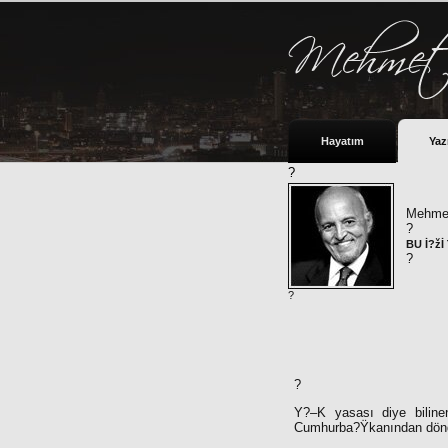
Hayatım
Yaz
?
Mehmet
?
BU İ?žİ
?
?
?
Y?–K yasası diye biline
Cumhurba?Ÿkanından dön