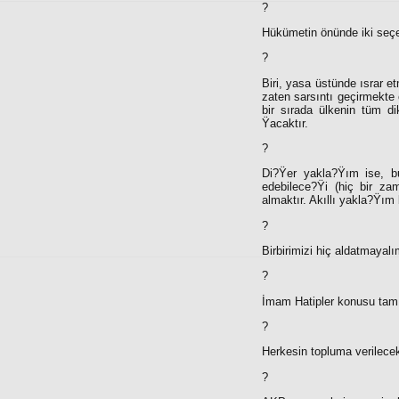
?
Hükümetin önünde iki seçe
?
Biri, yasa üstünde ısrar 
zaten sarsıntı geçirmekte
bir sırada ülkenin tüm d
Ÿacaktır.
?
Di?Ÿer yakla?Ÿım ise, b
edebilece?Ÿi (hiç bir za
almaktır. Akıllı yakla?Ÿım 
?
Birbirimizi hiç aldatmayalı
?
İmam Hatipler konusu tam b
?
Herkesin topluma verilecek
?