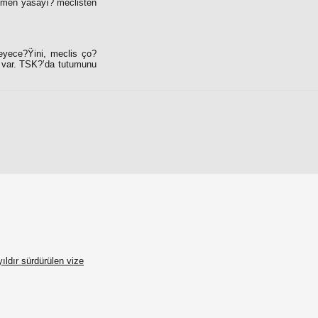
Ÿmen yasayı? meclisten
meyece?Ÿini, meclis ço?
a var. TSK?’da tutumunu
ıldır sürdürülen vize