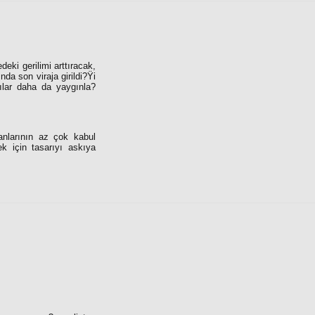
ki gerilimi arttıracak,
a son viraja girildi?Ÿi
ılar daha da yaygınla?
nlarının az çok kabul
k için tasarıyı askıya