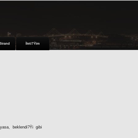
Birand
İleti?Ÿim
asa, beklendi?Ÿi gibi