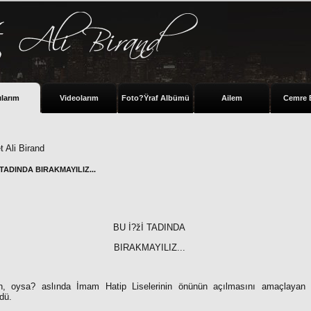
ılarım
Videolarım
Foto?Ÿraf Albümü
Ailem
Cemre 
 Ali Birand
 TADINDA BIRAKMAYILIZ...
BU İ?žİ TADINDA
BIRAKMAYILIZ...
n, oysa? aslında İmam Hatip Liselerinin önünün açılmasını amaçlayan y
dü.