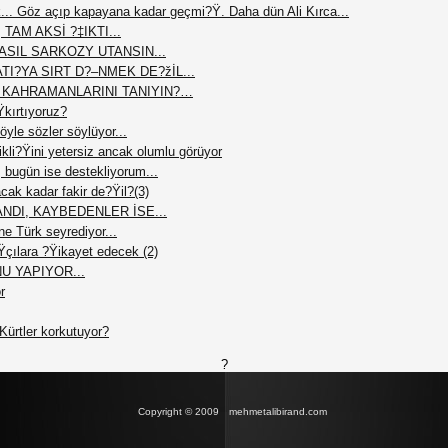
ük... Göz açıp kapayana kadar geçmi?Ÿ. Daha dün Ali Kırca...
AM AKSİ ?‡IKTI...
ASIL SARKOZY UTANSIN...
I?YA SIRT D?–NMEK DE?žİL...
İ KAHRAMANLARINI TANIYIN?…
Ÿkırtıyoruz?
yle sözler söylüyor...
li?Ÿini yetersiz ancak olumlu görüyor
 bugün ise destekliyorum...
cak kadar fakir de?Ÿil?(3)
NDI, KAYBEDENLER İSE...
ne Türk seyrediyor...
?Ÿçılara ?Ÿikayet edecek (2)
U YAPIYOR...
r
ürtler korkutuyor?
?
Copyright © 2009
mehmetalibirand.com