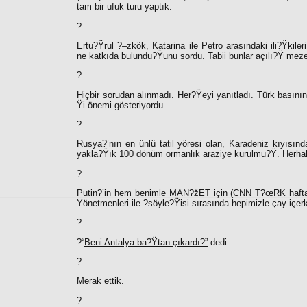
tam bir ufuk turu yaptık.
?
Ertu?Ÿrul ?–zkök, Katarina ile Petro arasındaki ili?Ÿki
ne katkıda bulundu?Ÿunu sordu. Tabii bunlar açılı?Ÿ mezesi
?
Hiçbir sorudan alınmadı. Her?Ÿeyi yanıtladı. Türk basını
Ÿi önemi gösteriyordu.
?
Rusya?’nın en ünlü tatil yöresi olan, Karadeniz kıyısı
yakla?Ÿık 100 dönüm ormanlık araziye kurulmu?Ÿ. Herhalde
?
Putin?’in hem benimle MAN?žET için (CNN T?œRK hafta 
Yönetmenleri ile ?söyle?Ÿisi sırasında hepimizle çay içerke
?
?“
Beni Antalya ba?Ÿtan çıkardı?”
dedi.
?
Merak ettik.
?