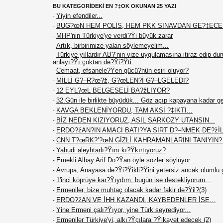
BU KATEGORİDEKİ EN ?‡OK OKUNAN 25 YAZI
Yiyin efendiler...
-
BUG?œN HEM POLİS, HEM PKK SINAVDAN GE?‡EC
-
MHP'nin Türkiye'ye verdi?Ÿi büyük zarar
-
Artık, birbirimize yalan söylemeyelim...
-
Türkiye yıllardır AB?’nin vize uygulamasına itiraz edip du
-
anlayı?Ÿı çoktan de?Ÿi?Ÿti.
Cemaat, efsanele?Ÿen gücü?nün esiri oluyor?
-
MİLLİ G?–R?œ?ž, G?œLEN?İ G?–LGELEDİ?
-
12 EYL?œL BELGESELİ BA?žLIYOR?
-
32.Gün ile birlikte büyüdük... Göz açıp kapayana kadar g
-
KAVGA BEKLENİYORDU, TAM AKSİ ?‡IKTI...
-
BİZ NEDEN KIZIYORUZ, ASIL SARKOZY UTANSIN...
-
ERDO?žAN?IN AMACI BATI?YA SIRT D?–NMEK DE?žİL.
-
CNN T?œRK?’?œN GİZLİ KAHRAMANLARINI TANIYIN
-
Yahudi aleyhtarlı?Ÿını kı?Ÿkırtıyoruz?
-
Emekli Albay Arif Do?Ÿan öyle sözler söylüyor...
-
Avrupa, Anayasa de?Ÿi?Ÿikli?Ÿini yetersiz ancak olumlu 
-
1'inci köprüye kar?Ÿıydım, bugün ise destekliyorum...
-
Ermeniler, bize muhtaç olacak kadar fakir de?Ÿil?(3)
-
ERDO?žAN VE İHH KAZANDI, KAYBEDENLER İSE...
-
Yine Ermeni çalı?Ÿıyor, yine Türk seyrediyor...
-
Ermeniler Türkiye'yi, alkı?Ÿçılara ?Ÿikayet edecek (2)
-