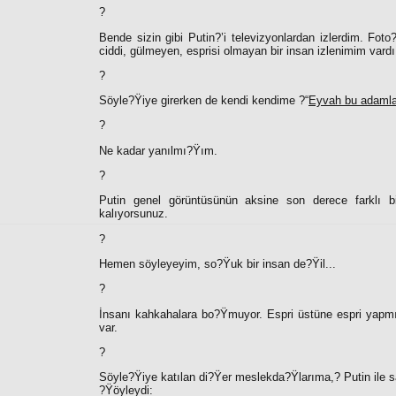
?
Bende sizin gibi Putin?’i televizyonlardan izlerdim. Fot
ciddi, gülmeyen, esprisi olmayan bir insan izlenimim vardı
?
Söyle?Ÿiye girerken de kendi kendime ?“
Eyvah bu adamla n
?
Ne kadar yanılmı?Ÿım.
?
Putin genel görüntüsünün aksine son derece farklı b
kalıyorsunuz.
?
Hemen söyleyeyim, so?Ÿuk bir insan de?Ÿil...
?
İnsanı kahkahalara bo?Ÿmuyor. Espri üstüne espri yapmıyo
var.
?
Söyle?Ÿiye katılan di?Ÿer meslekda?Ÿlarıma,? Putin ile sa
?Ÿöyleydi: