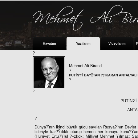
Hayatım
Yazılarım
Videolarım
F
?
Mehmet Ali Birand
?
PUTİN?’İ BA?žTAN ?‡IKARAN ANTALYALI 
?
?
PUTİN?’
ANTA
?
Dünya?’nın ikinci büyük gücü sayılan Rusya?’nın Devlet B
lideriyle kar?Ÿılıklı oturup hemen her konuyu konu?
(Hürriyet Ertu?Ÿrul ?–zkök; Milliyet Mehmet Yılmaz; Sab