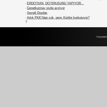
ERDO?žAN, DO?žRUSUNU YAPIYOR...
-
Genelkurmay sivile açılıyor
-
Sevgili Dostlar,
-
Artık PKK?dan çok, genç Kürtler korkutuyor?
-
?
Copyrigh