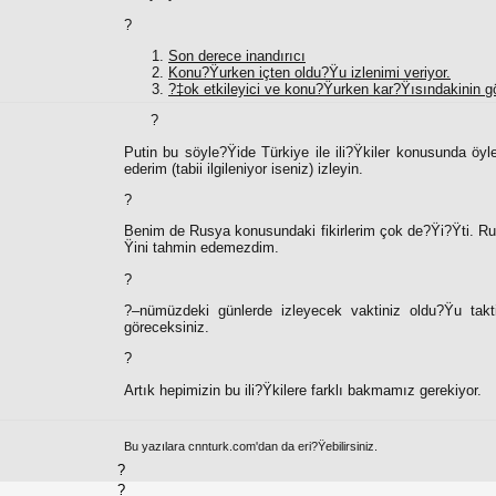
?
Son derece inandırıcı
Konu?Ÿurken içten oldu?Ÿu izlenimi veriyor.
?‡ok etkileyici ve konu?Ÿurken kar?Ÿısındakinin gö
?
Putin bu söyle?Ÿide Türkiye ile ili?Ÿkiler konusunda öyle
ederim (tabii ilgileniyor iseniz) izleyin.
?
Benim de Rusya konusundaki fikirlerim çok de?Ÿi?Ÿti. Rusy
Ÿini tahmin edemezdim.
?
?–nümüzdeki günlerde izleyecek vaktiniz oldu?Ÿu takti
göreceksiniz.
?
Artık hepimizin bu ili?Ÿkilere farklı bakmamız gerekiyor.
Bu yazılara cnnturk.com'dan da eri?Ÿebilirsiniz.
?
?