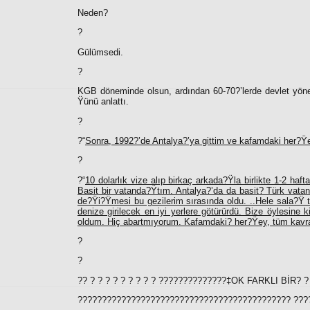
Neden?
?
Gülümsedi.
?
KGB döneminde olsun, ardından 60-70?’lerde devlet yön
Ÿünü anlattı.
?
?“
Sonra, 1992?’de Antalya?’ya gittim ve kafamdaki her?Ÿ
?
?“
10 dolarlık vize alıp birkaç arkada?Ÿla birlikte 1-2 haf
Basit bir vatanda?Ÿtım. Antalya?’da da basit? Türk vatan
de?Ÿi?Ÿmesi bu gezilerim sırasında oldu. ..Hele sala?Ÿ tek
denize girilecek en iyi yerlere götürürdü. Bize öylesine 
oldum. Hiç abartmıyorum. Kafamdaki? her?Ÿey, tüm kavra
?
?
?? ? ? ? ? ? ? ? ? ? ??????????????‡OK FARKLI BİR? ? ?
???????????????????????????????????????????? ??