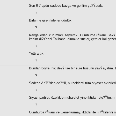
Son 6-7 aydır sadece kavga ve gerilim ya?Ÿadık.
?
Birbirine giren liderler gördük.
?
Kavga eden kurumları seyrettik. Cumhurba?Ÿkanı Ba?Ÿba
kesim di?Ÿerini Talibancı olmakla suçlar, çeteler kol geze
?
Yetti artık.
?
Bundan böyle, hiç de?Ÿilse bir süre huzurlu ya?Ÿayalım. 
?
Sadece AKP?den de?Ÿil, bu beklenti tüm siyaset aktörleri
?
Siyasi partiler, özellikle muhalefet yine iktidarı ele?Ÿtirs
?
Cumhurba?Ÿkanı ve Genelkurmay, iktidar ile ili?Ÿkilerini