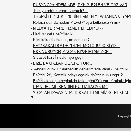
RUSYA G?œNDEMİNDE, PKK-?‡E?‡EN VE GAZ VAR
-
Türkiye artık kararını vermeli?…
-
T?œRKİYE?’DEKİ, 70 BİN ERMENİYİ VATANDA?ž YAPIN
-
Referandumda neden ?“Evet?” oyu kullanaca?Ÿım?
-
MEDYA TER?–RE HİZMET Mİ EDİYOR?
-
Hadi bir defa ba?Ÿladık...
-
Kürt kökenli olsanız, ne dersiniz?
-
BA?žBAKAN BM'DE "DİZEL MOTORU" GİBİYDİ...
-
PKK VURUYOR, ANCAK KI?žKIRTAMIYOR...
-
Siyaset kar?Ÿı saldırıya geçti
-
BİZE BAKI?žLAR DE?žİ?žİYOR...
-
?–nceki günkü ?“darbecilik genlerimizde vardı?” ba?Ÿlıklı
-
Ba?Ÿbu?Ÿ, Kozmik odayı açarak do?Ÿrusunu yaptı?
-
Ba?Ÿbakan için hepimizin farklı görü?Ÿü var. Kimimiz için 
-
İRAN REJİMİ, KENDİNİ KURTARACAK MI?
-
?–CALAN DAVASINDA, DİKKAT ETMEMİZ GEREKENL
-
?
Copyrigh