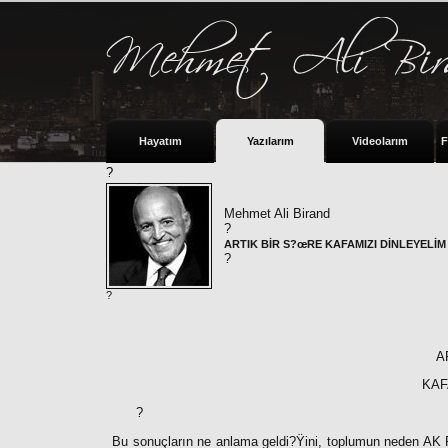
Hayatım
Yazılarım
Videolarım
F
?
Mehmet Ali Birand
?
ARTIK BİR S?œRE KAFAMIZI DİNLEYELİM
?
?
A
KAF
?
Bu sonuçların ne anlama geldi?Ÿini, toplumun neden AK