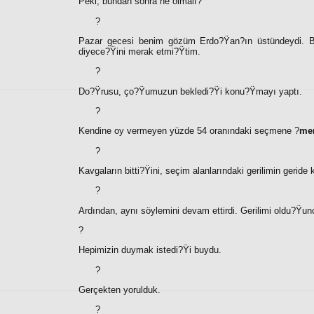
Peki, bundan sonra ne olmalı?
?
Pazar gecesi benim gözüm Erdo?Ÿan?ın üstündeydi. Bin
diyece?Ÿini merak etmi?Ÿtim.
?
Do?Ÿrusu, ço?Ÿumuzun bekledi?Ÿi konu?Ÿmayı yaptı.
?
Kendine oy vermeyen yüzde 54 oranındaki seçmene ?
mer
?
Kavgaların bitti?Ÿini, seçim alanlarındaki gerilimin geride 
?
Ardından, aynı söylemini devam ettirdi. Gerilimi oldu?Ÿu
?
Hepimizin duymak istedi?Ÿi buydu.
?
Gerçekten yorulduk.
?