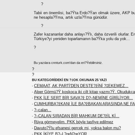
?
Tabii en önemlisi, ba?Ÿta Erdo?Ÿan olmak üzere, AKP b
ne hesapla?Ÿma, artık uzla?Ÿma günüdür.
?
Zafer kazananlar daha anlayı?Ÿlı, daha özverili olurlar
Türkiye?yi yeniden toparlamanın ba?Ÿka yolu da yok...
?
Bu yazılara cnnturk.com'dan da eri?Ÿebilirsiniz.
?
?
BU KATEGORİDEKİ EN ?‡OK OKUNAN 25 YAZI
CEMAAT, AK PARTİ'DEN DESTE?žİNİ ?‡EKEMEZ...
-
Alper Görmü?Ÿ koskoca iki cilt kitap yazmı?Ÿ. Okudukça
-
PKK İLE SERT BİR SAVA?ž D?–NEMİNE GİRİLİYOR...
-
CUMHURBA?žKANI İLE BA?žBAKAN ARASINDA NE F
-
?–calan...
-
?–CALAN SIRADAN BİR MAHKUM DE?žİL Kİ...
-
Rüya görmeyelim. PKK böyle tasfiye edilmez
-
Davuto?Ÿlu efsanesi gerçek mi, yoksa balon mu?
-
PKK İKİYE B?–L?œN?œYOR
-