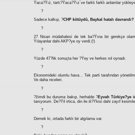
Ÿaca?Ÿız, tartı?Ÿaca?Ÿız ve farklı farklı anlamlar yükley
?
Sadece kalkıp, ?
CHP kötüydü, Baykal hatalı davrandı?
?
27 Nisan müdahalesi de tek ba?Ÿına bir gerekçe olam
Ÿılayanlar dahi AKP?ye oy verdi.(!)
?
Yüzde 47?lik sonuçta her ?Ÿey ve herkes rol oynadı.
?
Ekonomideki olumlu hava... Tek parti tarafından yönetilme 
Ve daha niceleri.
?
?žimdi bu duruma bakıp, herhalde ?
Eyvah Türkiye?ye ir
tanıyorum. De?Ÿil irtica, din ile ili?Ÿkisi dahi zayıf kesim
?
Demek ki, ortada farklı bir algılama var.
?