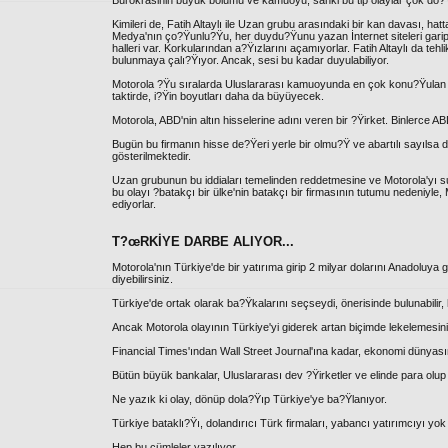
Bürokrasinin büyük bölümü ve kamuoyu, sanki bu tip olaylar çok do?Ÿa
Kimileri de, Fatih Altaylı ile Uzan grubu arasındaki bir kan davası, h
Medya'nın ço?Ÿunlu?Ÿu, her duydu?Ÿunu yazan İnternet siteleri garip b
halleri var. Korkularından a?Ÿızlarını açamıyorlar. Fatih Altaylı da tehl
bulunmaya çalı?Ÿıyor. Ancak, sesi bu kadar duyulabiliyor.
Motorola ?Ÿu sıralarda Uluslararası kamuoyunda en çok konu?Ÿulan 
taktirde, i?Ÿin boyutları daha da büyüyecek.
Motorola, ABD'nin altın hisselerine adını veren bir ?Ÿirket. Binlerce A
Bugün bu firmanın hisse de?Ÿeri yerle bir olmu?Ÿ ve abartılı sayılsa 
gösterilmektedir.
Uzan grubunun bu iddiaları temelinden reddetmesine ve Motorola'yı s
bu olayı ?batakçı bir ülke'nin batakçı bir firmasının tutumu nedeniy
ediyorlar.
T?œRKİYE DARBE ALIYOR...
Motorola'nın Türkiye'de bir yatırıma girip 2 milyar dolarını Anadoluya gö
diyebilirsiniz.
Türkiye'de ortak olarak ba?Ÿkalarını seçseydi, önerisinde bulunabilir, 
Ancak Motorola olayının Türkiye'yi giderek artan biçimde lekelemesi
Financial Times'ından Wall Street Journal'ına kadar, ekonomi dünyasını
Bütün büyük bankalar, Uluslararası dev ?Ÿirketler ve elinde para olup
Ne yazık ki olay, dönüp dola?Ÿıp Türkiye'ye ba?Ÿlanıyor.
Türkiye bataklı?Ÿı, dolandırıcı Türk firmaları, yabancı yatırımcıyı yok
Hep bu cümleler yazılıyor.