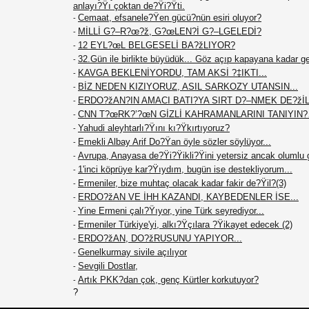
anlayı?Ÿı çoktan de?Ÿi?Ÿti.
Cemaat, efsanele?Ÿen gücü?nün esiri oluyor?
-
MİLLİ G?–R?œ?ž, G?œLEN?İ G?–LGELEDİ?
-
12 EYL?œL BELGESELİ BA?žLIYOR?
-
32.Gün ile birlikte büyüdük... Göz açıp kapayana kadar g
-
KAVGA BEKLENİYORDU, TAM AKSİ ?‡IKTI...
-
BİZ NEDEN KIZIYORUZ, ASIL SARKOZY UTANSIN...
-
ERDO?žAN?IN AMACI BATI?YA SIRT D?–NMEK DE?žİL.
-
CNN T?œRK?’?œN GİZLİ KAHRAMANLARINI TANIYIN
-
Yahudi aleyhtarlı?Ÿını kı?Ÿkırtıyoruz?
-
Emekli Albay Arif Do?Ÿan öyle sözler söylüyor...
-
Avrupa, Anayasa de?Ÿi?Ÿikli?Ÿini yetersiz ancak olumlu 
-
1'inci köprüye kar?Ÿıydım, bugün ise destekliyorum...
-
Ermeniler, bize muhtaç olacak kadar fakir de?Ÿil?(3)
-
ERDO?žAN VE İHH KAZANDI, KAYBEDENLER İSE...
-
Yine Ermeni çalı?Ÿıyor, yine Türk seyrediyor...
-
Ermeniler Türkiye'yi, alkı?Ÿçılara ?Ÿikayet edecek (2)
-
ERDO?žAN, DO?žRUSUNU YAPIYOR...
-
Genelkurmay sivile açılıyor
-
Sevgili Dostlar,
-
Artık PKK?dan çok, genç Kürtler korkutuyor?
-
?