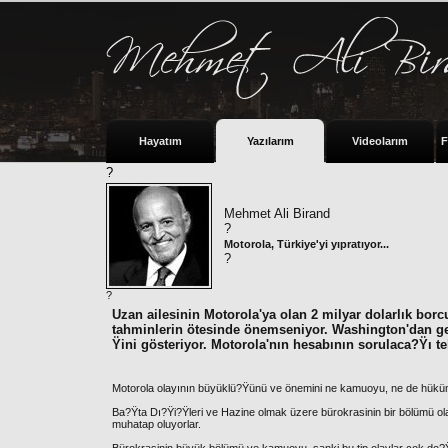
Hayatım
Yazılarım
Videolarım
F
?
Mehmet Ali Birand
?
Motorola, Türkiye'yi yıpratıyor...
?
?
Uzan ailesinin Motorola'ya olan 2 milyar dolarlık bor
tahminlerin ötesinde önemseniyor. Washington'dan g
Ÿini gösteriyor. Motorola'nın hesabının sorulaca?Ÿı te
Motorola olayının büyüklü?Ÿünü ve önemini ne kamuoyu, ne de hüküme
Ba?Ÿta Dı?Ÿi?Ÿleri ve Hazine olmak üzere bürokrasinin bir bölümü olay
muhatap oluyorlar.