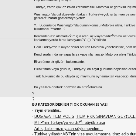
Türkiye, zaten çok az kalan kredibilitesini, Motorola ile gereksiz biçimd
Washington'da üst düzeyden bakan, Türkiye'yi çok iyi tanıyan ve seve
getirdi?Ÿi zararı göstermeye yeter:
?... Bugünlerde Washington'da günün konusu Motorola olayı. Türkiye
bulunması ?Ÿarttır...?
Kendinden izin alamadı?Ÿım için adını açıklayamadı?Ÿım bu üst düzey 
kanlarının yerde bırakılamayaca?Ÿı (!) ?Ÿeklinde.
Hem Türkiye'de 2 milyar doları batıran Motorola yöneticilerine, hem de
Kendi aralarında ne yaparlarsa yapsınlar, ancak Motorola olayı Türki
Biran önce bir çözüm bulunmalıdır.
Hiçbir firma veya grubun, Türkiye'yi en zayıf gününde böylesine örse
Türk hükümeti de bu olayda üç maymunu oynamaktan vazgeçip, duru
Bu yazılara cnnturk.com'dan da eri?Ÿebilirsiniz.
?
?
BU KATEGORİDEKİ EN ?‡OK OKUNAN 25 YAZI
Yiyin efendiler...
-
BUG?œN HEM POLİS, HEM PKK SINAVDAN GE?‡EC
-
MHP'nin Türkiye'ye verdi?Ÿi büyük zarar
-
Artık, birbirimize yalan söylemeyelim...
-
Türkiye yıllardır AB?’nin vize uygulamasına itiraz edip du
-