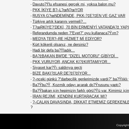
Davuto?Ÿlu efsanesi gerçek mi, yoksa balon mu?
-
PKK İKİYE B?–L?œN?œYOR
-
RUSYA G?œNDEMİNDE, PKK-?‡E?‡EN VE GAZ VAR
-
Türkiye artık kararını vermeli?…
-
T?œRKİYE?’DEKİ, 70 BİN ERMENİYİ VATANDA?ž YAPIN
-
Referandumda neden ?“Evet?” oyu kullanaca?Ÿım?
-
MEDYA TER?–RE HİZMET Mİ EDİYOR?
-
Kürt kökenli olsanız, ne dersiniz?
-
Hadi bir defa ba?Ÿladık...
-
BA?žBAKAN BM'DE "DİZEL MOTORU" GİBİYDİ...
-
PKK VURUYOR, ANCAK KI?žKIRTAMIYOR...
-
Siyaset kar?Ÿı saldırıya geçti
-
BİZE BAKI?žLAR DE?žİ?žİYOR...
-
?–nceki günkü ?“darbecilik genlerimizde vardı?” ba?Ÿlıklı
-
Ba?Ÿbu?Ÿ, Kozmik odayı açarak do?Ÿrusunu yaptı?
-
Ba?Ÿbakan için hepimizin farklı görü?Ÿü var. Kimimiz için 
-
İRAN REJİMİ, KENDİNİ KURTARACAK MI?
-
?–CALAN DAVASINDA, DİKKAT ETMEMİZ GEREKENL
-
?
Copyrigh