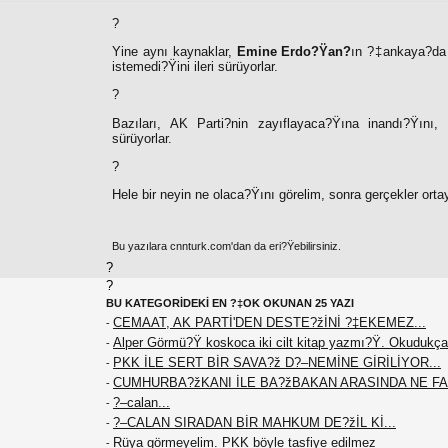
?
Yine aynı kaynaklar,
Emine Erdo?Ÿan?
ın ?‡ankaya?da 
istemedi?Ÿini ileri sürüyorlar.
?
Bazıları, AK Parti?nin zayıflayaca?Ÿına inandı?Ÿını
sürüyorlar.
?
Hele bir neyin ne olaca?Ÿını görelim, sonra gerçekler orta
Bu yazılara cnnturk.com'dan da eri?Ÿebilirsiniz.
?
?
BU KATEGORİDEKİ EN ?‡OK OKUNAN 25 YAZI
CEMAAT, AK PARTİ'DEN DESTE?žİNİ ?‡EKEMEZ...
-
Alper Görmü?Ÿ koskoca iki cilt kitap yazmı?Ÿ. Okudukça
-
PKK İLE SERT BİR SAVA?ž D?–NEMİNE GİRİLİYOR...
-
CUMHURBA?žKANI İLE BA?žBAKAN ARASINDA NE F
-
?–calan...
-
?–CALAN SIRADAN BİR MAHKUM DE?žİL Kİ...
-
Rüya görmeyelim. PKK böyle tasfiye edilmez
-