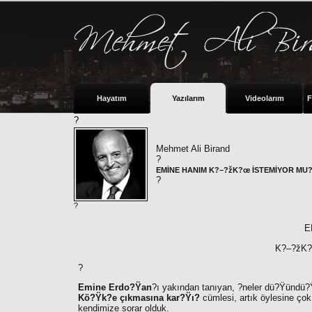
Hayatım
Yazılarım
Videolarım
F
?
Mehmet Ali Birand
?
EMİNE HANIM K?–?žK?œ İSTEMİYOR MU
?
?
E
K?–?žK
?
Emine Erdo?Ÿan
?ı yakından tanıyan,
?
neler dü?Ÿündü?
Kö?Ÿk?e çıkmasına kar?Ÿı?
cümlesi, artık öylesine çok 
kendimize sorar olduk.