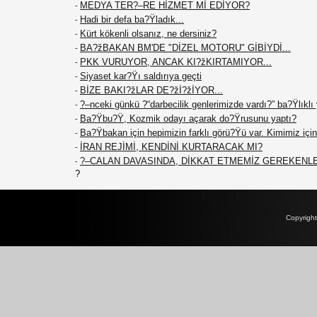
MEDYA TER?–RE HİZMET Mİ EDİYOR?
-
Hadi bir defa ba?Ÿladık...
-
Kürt kökenli olsanız, ne dersiniz?
-
BA?žBAKAN BM'DE "DİZEL MOTORU" GİBİYDİ...
-
PKK VURUYOR, ANCAK KI?žKIRTAMIYOR...
-
Siyaset kar?Ÿı saldırıya geçti
-
BİZE BAKI?žLAR DE?žİ?žİYOR...
-
?–nceki günkü ?“darbecilik genlerimizde vardı?” ba?Ÿlıklı
-
Ba?Ÿbu?Ÿ, Kozmik odayı açarak do?Ÿrusunu yaptı?
-
Ba?Ÿbakan için hepimizin farklı görü?Ÿü var. Kimimiz için 
-
İRAN REJİMİ, KENDİNİ KURTARACAK MI?
-
?–CALAN DAVASINDA, DİKKAT ETMEMİZ GEREKENL
-
?
Copyrigh