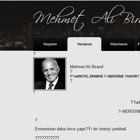
Hayatım
Yazılarım
Videolarım
F
?
Mehmet Ali Birand
?
T?œRKİYE, ERMENİ ?–NERİSİNE ?HAYIR
?
?
T?œ
?–NERİSİN
?
Ermenistan daha önce yaptı?Ÿı bir öneriyi yeniledi.
???????????