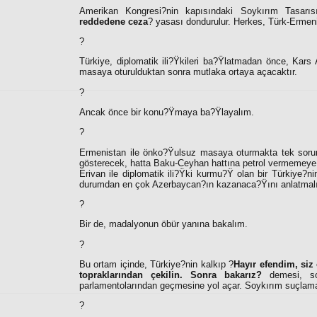
Amerikan Kongresi?nin kapısındaki Soykırım Tasarısı
reddedene ceza
? yasası dondurulur. Herkes, Türk-Erme
?
Türkiye, diplomatik ili?Ÿkileri ba?Ÿlatmadan önce, Kars
masaya oturulduktan sonra mutlaka ortaya açacaktır.
?
Ancak önce bir konu?Ÿmaya ba?Ÿlayalım.
?
Ermenistan ile önko?Ÿulsuz masaya oturmakta tek sorunu
gösterecek, hatta Baku-Ceyhan hattına petrol vermemeye da
Erivan ile diplomatik ili?Ÿki kurmu?Ÿ olan bir Türkiye?ni
durumdan en çok Azerbaycan?ın kazanaca?Ÿını anlatmalıdır
?
Bir de, madalyonun öbür yanına bakalım.
?
Bu ortam içinde, Türkiye?nin kalkıp ?
Hayır efendim, siz 
topraklarından çekilin. Sonra bakarız?
demesi, soy
parlamentolarından geçmesine yol açar. Soykırım suçlamal
?