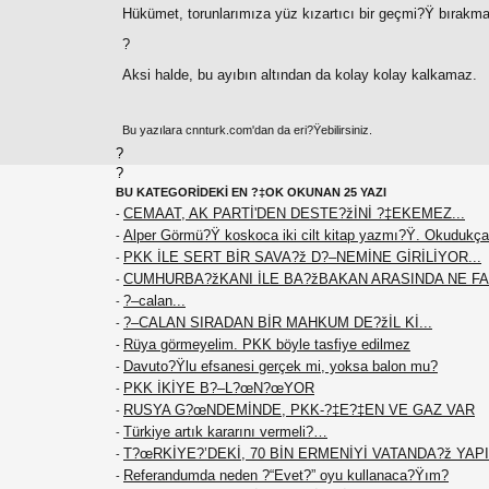
Hükümet, torunlarımıza yüz kızartıcı bir geçmi?Ÿ bırakmak
?
Aksi halde, bu ayıbın altından da kolay kolay kalkamaz.
Bu yazılara cnnturk.com'dan da eri?Ÿebilirsiniz.
?
?
BU KATEGORİDEKİ EN ?‡OK OKUNAN 25 YAZI
CEMAAT, AK PARTİ'DEN DESTE?žİNİ ?‡EKEMEZ...
-
Alper Görmü?Ÿ koskoca iki cilt kitap yazmı?Ÿ. Okudukça
-
PKK İLE SERT BİR SAVA?ž D?–NEMİNE GİRİLİYOR...
-
CUMHURBA?žKANI İLE BA?žBAKAN ARASINDA NE F
-
?–calan...
-
?–CALAN SIRADAN BİR MAHKUM DE?žİL Kİ...
-
Rüya görmeyelim. PKK böyle tasfiye edilmez
-
Davuto?Ÿlu efsanesi gerçek mi, yoksa balon mu?
-
PKK İKİYE B?–L?œN?œYOR
-
RUSYA G?œNDEMİNDE, PKK-?‡E?‡EN VE GAZ VAR
-
Türkiye artık kararını vermeli?…
-
T?œRKİYE?’DEKİ, 70 BİN ERMENİYİ VATANDA?ž YAPIN
-
Referandumda neden ?“Evet?” oyu kullanaca?Ÿım?
-