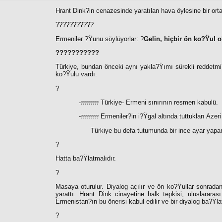
Hrant Dink?in cenazesinde yaratılan hava öylesine bir orta
???????????
Ermeniler ?Ÿunu söylüyorlar: ?
Gelin, hiçbir ön ko?Ÿul o
???????????
Türkiye, bundan önceki aynı yakla?Ÿımı sürekli reddetmi?
ko?Ÿulu vardı.
?
-
Türkiye- Ermeni sınırının resmen kabulü.
?????????
-
Ermeniler?in i?Ÿgal altında tuttukları Azeri
?????????
Türkiye bu defa tutumunda bir ince ayar yapara
?
Hatta ba?Ÿlatmalıdır.
?
Masaya oturulur. Diyalog açılır ve ön ko?Ÿullar sonradan
yarattı. Hrant Dink cinayetine halk tepkisi, uluslarara
Ermenistan?ın bu önerisi kabul edilir ve bir diyalog ba?Ÿl
?