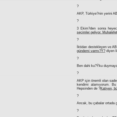
?
AKP, Türkiye?nin yerini AB
?
3 Ekim?den sonra heyeca
seçimler geliyor. Muhalefe
?
İktidarı destekleyen ve AB 
gündemi varmı?Ÿ?
diyen li
?
Ben dahi ku?Ÿku duymaya
?
AKP için önemli olan sade
kendimi alamıyorum. Bu
Hepsinden de ?
Katiyen, b
?
Ancak, bu çabalar ortada g
?