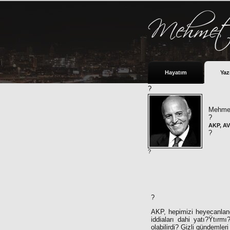
Hayatım
Yaz
?
Mehmet
?
AKP, A
?
?
?
AKP, hepimizi heyecanland
iddiaları dahi yatı?Ÿtırm
olabilirdi? Gizli gündemle