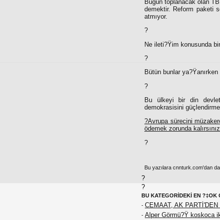
Bugün toplanacak olan TBMM
demektir. Reform paketi so
atmıyor.
?
Ne ileti?Ÿim konusunda bir
?
Bütün bunlar ya?Ÿanırken 
?
Bu ülkeyi bir din devle
demokrasisini güçlendirme
?Avrupa sürecini müzakerel
ödemek zorunda kalırsını
?
Bu yazılara cnnturk.com'dan da e
?
?
BU KATEGORİDEKİ EN ?‡OK 
CEMAAT, AK PARTİ'DEN 
-
Alper Görmü?Ÿ koskoca iki
-