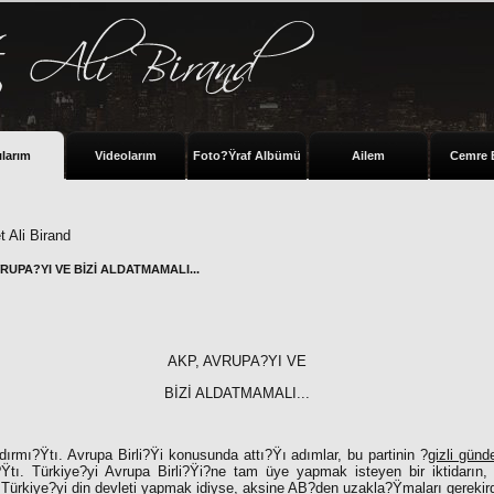
ılarım
Videolarım
Foto?Ÿraf Albümü
Ailem
Cemre 
 Ali Birand
VRUPA?YI VE BİZİ ALDATMAMALI...
AKP, AVRUPA?YI VE
BİZİ ALDATMAMALI...
ırmı?Ÿtı. Avrupa Birli?Ÿi konusunda attı?Ÿı adımlar, bu partinin ?
gizli gün
ı?Ÿtı. Türkiye?yi Avrupa Birli?Ÿi?ne tam üye yapmak isteyen bir iktidarın, 
ri Türkiye?yi din devleti yapmak idiyse, aksine AB?den uzakla?Ÿmaları gerekird