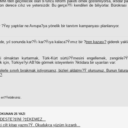
?den geçirilecek olan 9?uncu reform paketi örnek gösteriliyorsa, iktidar part
n derece cılız ve yetersizdir. Bu gerçe?Ÿi kendileri de biliyorlar. Bürokra
 ?Ÿey yaptılar ne Avrupa?ya yönelik bir tanıtım kampanyası planlanıyor.
de, yıl sonunda kar?Ÿı kar?Ÿıya kalaca?Ÿımız bir ?
tren kazası?
giderek yakl
ti olmaktan kurtarmak, Türk-Kürt sürtü?Ÿmesini engellemek, zenginle
k için, Türkiye?yi AB?de görmek isteyenlerin
?
iktidara bir uyarıları var:
erle sınırlı bırakmak istiyorsanız, bizleri aldatmı?Ÿ olursunuz. Bunun fatura
z?
.
ri?Ÿebilirsiniz.
OKUNAN 25 YAZI
DESTE?žİNİ ?‡EKEMEZ...
 cilt kitap yazmı?Ÿ. Okudukça yüzüm kızardı...