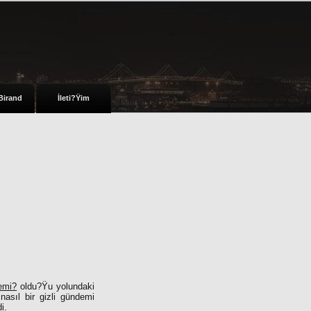
Birand
İleti?Ÿim
demi?
oldu?Ÿu yolundaki
nasıl bir gizli gündemi
i.