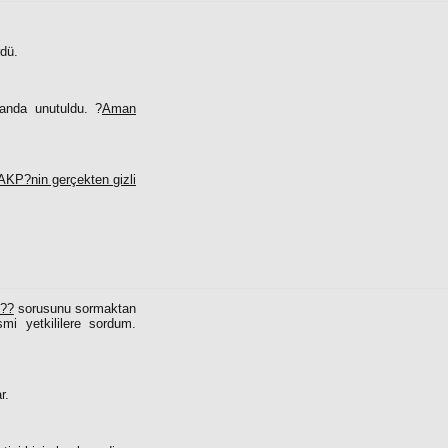
rdü.
anda unutuldu. ?
Aman
 AKP?nin gerçekten gizli
ı??
sorusunu sormaktan
i yetkililere sordum.
r.