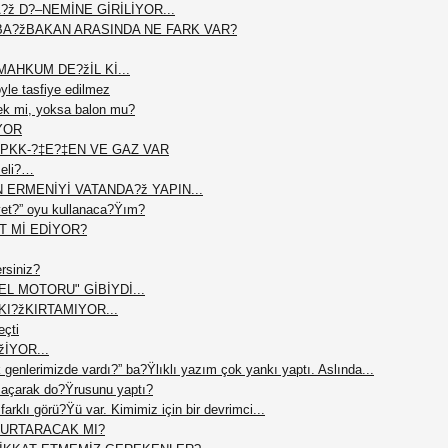
?ž D?–NEMİNE GİRİLİYOR...
BA?žBAKAN ARASINDA NE FARK VAR?
AHKUM DE?žİL Kİ...
le tasfiye edilmez
ek mi, yoksa balon mu?
YOR
PKK-?‡E?‡EN VE GAZ VAR
meli?…
N ERMENİYİ VATANDA?ž YAPIN...
et?” oyu kullanaca?Ÿım?
T Mİ EDİYOR?
ersiniz?
L MOTORU" GİBİYDİ...
I?žKIRTAMIYOR...
eçti
žİYOR...
 genlerimizde vardı?” ba?Ÿlıklı yazım çok yankı yaptı. Aslında...
açarak do?Ÿrusunu yaptı?
arklı görü?Ÿü var. Kimimiz için bir devrimci...
 KURTARACAK MI?