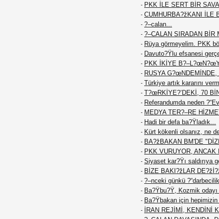
PKK İLE SERT BİR SAVA
-
CUMHURBA?žKANI İLE 
-
?–calan...
-
?–CALAN SIRADAN BİR M
-
Rüya görmeyelim. PKK böy
-
Davuto?Ÿlu efsanesi gerç
-
PKK İKİYE B?–L?œN?œ
-
RUSYA G?œNDEMİNDE, 
-
Türkiye artık kararını ver
-
T?œRKİYE?’DEKİ, 70 Bİ
-
Referandumda neden ?“Ev
-
MEDYA TER?–RE HİZME
-
Hadi bir defa ba?Ÿladık...
-
Kürt kökenli olsanız, ne d
-
BA?žBAKAN BM'DE "DİZE
-
PKK VURUYOR, ANCAK K
-
Siyaset kar?Ÿı saldırıya g
-
BİZE BAKI?žLAR DE?žİ?
-
?–nceki günkü ?“darbecilik
-
Ba?Ÿbu?Ÿ, Kozmik odayı 
-
Ba?Ÿbakan için hepimizin f
-
İRAN REJİMİ, KENDİNİ
-