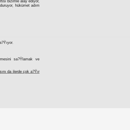
isi bizimle alay ediyor,
si duruyor, hükümet adım
a?Ÿıyor.
?Ÿmesini sa?Ÿlamak ve
sını da ilerde çok a?Ÿır