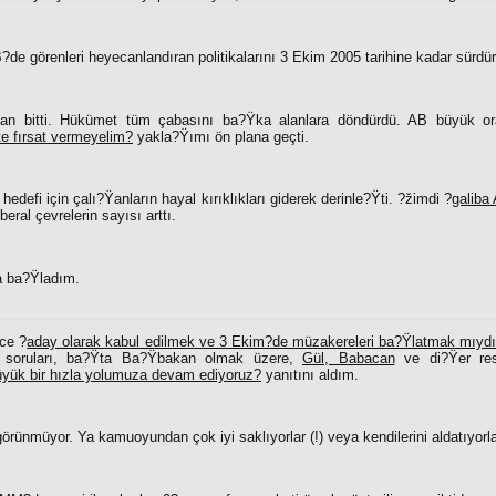
?de görenleri heyecanlandıran politikalarını 3 Ekim 2005 tarihine kadar sürdü
n bitti. Hükümet tüm çabasını ba?Ÿka alanlara döndürdü. AB büyük or
te fırsat vermeyelim?
yakla?Ÿımı ön plana geçti.
hedefi için çalı?Ÿanların hayal kırıklıkları giderek derinle?Ÿti. ?žimdi ?
galiba
beral çevrelerin sayısı arttı.
 ba?Ÿladım.
ce ?
aday olarak kabul edilmek ve 3 Ekim?de müzakereleri ba?Ÿlatmak mıyd
 soruları, ba?Ÿta Ba?Ÿbakan olmak üzere,
Gül, Babacan
ve di?Ÿer resm
üyük bir hızla yolumuza devam ediyoruz?
yanıtını aldım.
örünmüyor. Ya kamuoyundan çok iyi saklıyorlar (!) veya kendilerini aldatıyorla