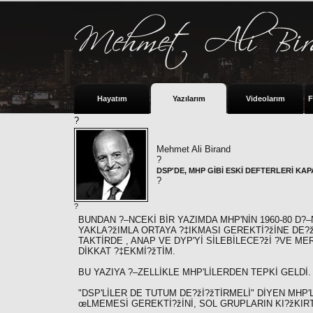
Hayatım
Yazılarım
Videolarım
F
?
Mehmet Ali Birand
?
DSP'DE, MHP GİBİ ESKİ DEFTERLERİ KA
?
?
BUNDAN ?–NCEKİ BİR YAZIMDA MHP'NİN 1960-80 D?
YAKLA?žIMLA ORTAYA ?‡IKMASI GEREKTİ?žİNE DE?žİ
TAKTİRDE , ANAP VE DYP'Yİ SİLEBİLECE?žİ ?VE M
DİKKAT ?‡EKMİ?žTİM.
BU YAZIYA ?–ZELLİKLE MHP'LİLERDEN TEPKİ GELDİ.
"DSP'LİLER DE TUTUM DE?žİ?žTİRMELİ" DİYEN MHP'
œLMEMESİ GEREKTİ?žİNİ, SOL GRUPLARIN KI?žKIRT