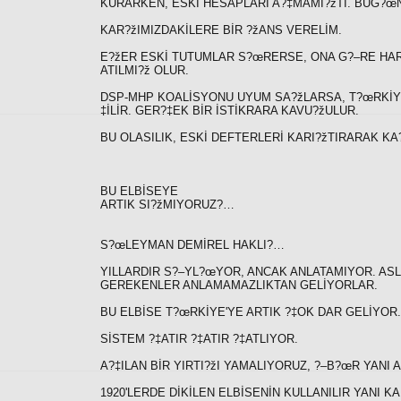
KURARKEN, ESKİ HESAPLARI A?‡MAMI?žTI. BUG?œN
KAR?žIMIZDAKİLERE BİR ?žANS VERELİM.
E?žER ESKİ TUTUMLAR S?œRERSE, ONA G?–RE HARE
ATILMI?ž OLUR.
DSP-MHP KOALİSYONU UYUM SA?žLARSA, T?œRKİYE7
‡İLİR. GER?‡EK BİR İSTİKRARA KAVU?žULUR.
BU OLASILIK, ESKİ DEFTERLERİ KARI?žTIRARAK KA
BU ELBİSEYE
ARTIK SI?žMIYORUZ?…
S?œLEYMAN DEMİREL HAKLI?…
YILLARDIR S?–YL?œYOR, ANCAK ANLATAMIYOR. ASL
GEREKENLER ANLAMAMAZLIKTAN GELİYORLAR.
BU ELBİSE T?œRKİYE'YE ARTIK ?‡OK DAR GELİYOR.
SİSTEM ?‡ATIR ?‡ATIR ?‡ATLIYOR.
A?‡ILAN BİR YIRTI?žI YAMALIYORUZ, ?–B?œR YANI A
1920'LERDE DİKİLEN ELBİSENİN KULLANILIR YANI K