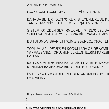
ANCAK BİZ ISRARLIYIZ.
G?–Z G?–RE G?–RE, AYNI ELBİSEYİ GİYİYORUZ.
DAHA DA BETERİ, DE?žİ?žİKLİK İSTEYENLERE DE KI
žAN İNSAN" ?DİYE LEKELEMEYE ?‡ALI?žIYORUZ.
SİSTEMİ G?–ZDEN GE?‡İRMEK VE Hİ?‡ DE?žİLSE B
SOKULSA, ?HADİ NEYSE?… ONA BİLE YANA?žILMIY
BU TUTUMDA ISRAR ETTİ?žİMİZ S?œRECE ?‡OK TEHL
TOPLUMLARI, DE?žİ?žEN KO?žULLARA G?–RE AYAR
YAPMAZSANIZ; TOPLUMUN BEKLENTİLERİNİ KAR?žI
PATLAR.
PATLAMA OLDU?žUNDA DA, NEYİN NEREDE DURACA?
KENDİNİZİ BAMBA?žKA BİR YERDE BULURSUNUZ.
İ?žTE S?œLEYMAN DEMİREL BUNLARDAN DOLAYI HAK
OKUYALIM?…
Bu yazılara cnnturk.com'dan da eri?Ÿebilirsiniz.
?
?
BU KATEGORİDEKİ EN ?‡OK OKUNAN 25 YAZI