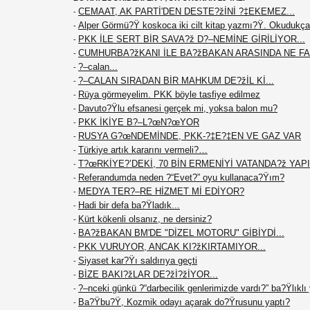
CEMAAT, AK PARTİ'DEN DESTE?žİNİ ?‡EKEMEZ...
-
Alper Görmü?Ÿ koskoca iki cilt kitap yazmı?Ÿ. Okudukça
-
PKK İLE SERT BİR SAVA?ž D?–NEMİNE GİRİLİYOR...
-
CUMHURBA?žKANI İLE BA?žBAKAN ARASINDA NE F
-
?–calan...
-
?–CALAN SIRADAN BİR MAHKUM DE?žİL Kİ...
-
Rüya görmeyelim. PKK böyle tasfiye edilmez
-
Davuto?Ÿlu efsanesi gerçek mi, yoksa balon mu?
-
PKK İKİYE B?–L?œN?œYOR
-
RUSYA G?œNDEMİNDE, PKK-?‡E?‡EN VE GAZ VAR
-
Türkiye artık kararını vermeli?…
-
T?œRKİYE?’DEKİ, 70 BİN ERMENİYİ VATANDA?ž YAPIN
-
Referandumda neden ?“Evet?” oyu kullanaca?Ÿım?
-
MEDYA TER?–RE HİZMET Mİ EDİYOR?
-
Hadi bir defa ba?Ÿladık...
-
Kürt kökenli olsanız, ne dersiniz?
-
BA?žBAKAN BM'DE "DİZEL MOTORU" GİBİYDİ...
-
PKK VURUYOR, ANCAK KI?žKIRTAMIYOR...
-
Siyaset kar?Ÿı saldırıya geçti
-
BİZE BAKI?žLAR DE?žİ?žİYOR...
-
?–nceki günkü ?“darbecilik genlerimizde vardı?” ba?Ÿlıklı
-
Ba?Ÿbu?Ÿ, Kozmik odayı açarak do?Ÿrusunu yaptı?
-