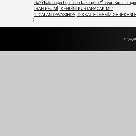
Ba?Ÿbakan için hepimizin farklı görü?Ÿü var. Kimimiz için 
-
İRAN REJİMİ, KENDİNİ KURTARACAK MI?
-
?–CALAN DAVASINDA, DİKKAT ETMEMİZ GEREKENL
-
?
Copyrigh