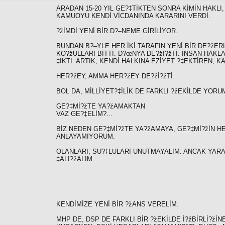
ARADAN 15-20 YIL GE?‡TİKTEN SONRA KİMİN HAKLI
KAMUOYU KENDİ VİCDANINDA KARARINI VERDİ.
?žİMDİ YENİ BİR D?–NEME GİRİLİYOR.
BUNDAN B?–YLE HER İKİ TARAFIN YENİ BİR DE?žE
KO?žULLARI BİTTİ. D?œNYA DE?žİ?žTİ. İNSAN HAK
‡IKTI. ARTIK, KENDİ HALKINA EZİYET ?‡EKTİREN, 
HER?žEY, AMMA HER?žEY DE?žİ?žTİ.
BOL DA, MİLLİYET?‡İLİK DE FARKLI ?žEKİLDE YOR
GE?‡Mİ?žTE YA?žAMAKTAN
VAZ GE?‡ELİM?…
BİZ NEDEN GE?‡Mİ?žTE YA?žAMAYA, GE?‡Mİ?žİN H
ANLAYAMIYORUM.
OLANLARI, SU?‡LULARI UNUTMAYALIM. ANCAK YAR
‡ALI?žALIM.
KENDİMİZE YENİ BİR ?žANS VERELİM.
MHP DE, DSP DE FARKLI BİR ?žEKİLDE İ?žBİRLİ?žİ