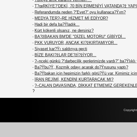
-
T?œRKİYE?’DEKİ, 70 BİN ERMENİYİ VATANDA?ž YAPIN
-
Referandumda neden ?“Evet?” oyu kullanaca?Ÿım?
-
MEDYA TER?–RE HİZMET Mİ EDİYOR?
-
Hadi bir defa ba?Ÿladık...
-
Kürt kökenli olsanız, ne dersiniz?
-
BA?žBAKAN BM'DE "DİZEL MOTORU" GİBİYDİ...
-
PKK VURUYOR, ANCAK KI?žKIRTAMIYOR...
-
Siyaset kar?Ÿı saldırıya geçti
-
BİZE BAKI?žLAR DE?žİ?žİYOR...
-
?–nceki günkü ?“darbecilik genlerimizde vardı?” ba?Ÿlıklı
-
Ba?Ÿbu?Ÿ, Kozmik odayı açarak do?Ÿrusunu yaptı?
-
Ba?Ÿbakan için hepimizin farklı görü?Ÿü var. Kimimiz için 
-
İRAN REJİMİ, KENDİNİ KURTARACAK MI?
-
?–CALAN DAVASINDA, DİKKAT ETMEMİZ GEREKENL
-
?
Copyrigh