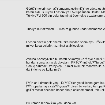
Görü?Ÿmelerin son a?Ÿamasına gelinmi?Ÿ ve adeta uzatma
kararı aldı. Bu uyarı Loizidu?’ya? Avrupa İnsan Hakları M
Türkiye?’yi 900 bin dolar tazminat ödemekle cezalandırması 
Türkiye bu tazminatı 19 Kasım gününe kadar ödemezse Av
Loizidu davası çok önemli, zira bundan sonra aynı ?Ÿek
milyonlarca dolarlık tazminat alabilecekler.
Avrupa Konseyi?’nin bu kararı Ankarayı kö?Ÿeye sıkı?Ÿtırı
bundan sonra açılacak davaların KKTC?’nin? olu?Ÿturdu?
Sonuç alınmak üzereyken, Rumlar akıllı bir manevra ile K
dahil) lehte oy kullanmı?Ÿ.
İ?Ÿin asıl dramatik yönü, Dı?Ÿi?Ÿleri yetkililerine göre 
İ?Ÿi toparlamaya çalı?Ÿıyoruz?”
diyen bir yetkili, Avrupa 
geli?Ÿmenin önceden haber alınıp önlenememesi, tek keli
Bu kararın bir ba?Ÿka yönü daha var.