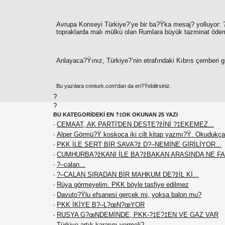
Avrupa Konseyi Türkiye?’ye bir ba?Ÿka mesaj? yolluyor: 
topraklarda malı mülkü olan Rumlara büyük tazminat ödem
Anlayaca?Ÿınız, Türkiye?’nin etrafındaki Kıbrıs çemberi gi
Bu yazılara cnnturk.com'dan da eri?Ÿebilirsiniz.
?
?
BU KATEGORİDEKİ EN ?‡OK OKUNAN 25 YAZI
CEMAAT, AK PARTİ'DEN DESTE?žİNİ ?‡EKEMEZ...
-
Alper Görmü?Ÿ koskoca iki cilt kitap yazmı?Ÿ. Okudukça
-
PKK İLE SERT BİR SAVA?ž D?–NEMİNE GİRİLİYOR...
-
CUMHURBA?žKANI İLE BA?žBAKAN ARASINDA NE F
-
?–calan...
-
?–CALAN SIRADAN BİR MAHKUM DE?žİL Kİ...
-
Rüya görmeyelim. PKK böyle tasfiye edilmez
-
Davuto?Ÿlu efsanesi gerçek mi, yoksa balon mu?
-
PKK İKİYE B?–L?œN?œYOR
-
RUSYA G?œNDEMİNDE, PKK-?‡E?‡EN VE GAZ VAR
-
Türkiye artık kararını vermeli?…