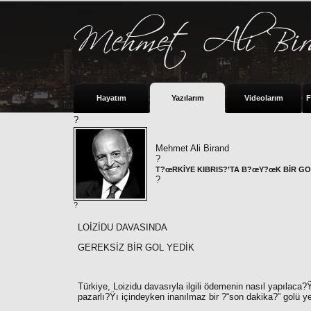
Hayatım
Yazılarım
Videolarım
F
?
Mehmet Ali Birand
?
T?œRKİYE KIBRIS?’TA B?œY?œK BİR GO
?
?
LOİZİDU DAVASINDA
GEREKSİZ BİR GOL YEDİK
Türkiye, Loizidu davasıyla ilgili ödemenin nasıl yapılaca
pazarlı?Ÿı içindeyken inanılmaz bir ?“
son dakika?”
golü ye