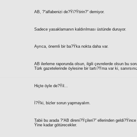
AB, ?“
alfabenizi de?Ÿi?Ÿtirin?”
demiyor.
Sadece yasaklamanın kaldırılması üstünde duruyor.
Ayrıca, önemli bir ba?Ÿka nokta daha var.
AB ilerleme raporunda olsun, ilgili çevrelerde olsun bu so
Türk gazetelerinde öylesine bir tartı?Ÿma var ki, sanır
Hiçte öyle de?Ÿil...
İ?Ÿki, bizler sorun yapmayalım.
Tabii bu arada ?“
AB direni?Ÿçileri?”
ellerinden geldi?Ÿince
Ÿine kadar götürecekler.