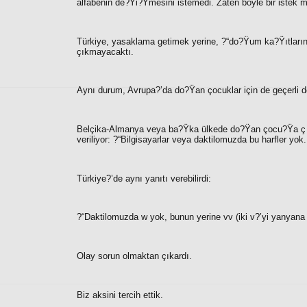
alfabenin de?Ÿi?Ÿmesini istemedi. Zaten böyle bir istek m
Türkiye, yasaklama getimek yerine, ?“
do?Ÿum ka?Ÿıtlarını
çıkmayacaktı.
Aynı durum, Avrupa?’da do?Ÿan çocuklar için de geçerli d
Belçika-Almanya veya ba?Ÿka ülkede do?Ÿan çocu?Ÿa ç v
veriliyor: ?“
Bilgisayarlar veya daktilomuzda bu harfler yok. 
Türkiye?’de aynı yanıtı verebilirdi:
?“
Daktilomuzda w yok, bunun yerine vv (iki v?’yi yanyana k
Olay sorun olmaktan çıkardı.
Biz aksini tercih ettik.