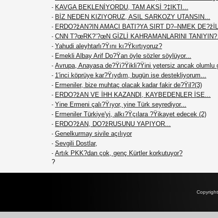
KAVGA BEKLENİYORDU, TAM AKSİ ?‡IKTI...
-
BİZ NEDEN KIZIYORUZ, ASIL SARKOZY UTANSIN...
-
ERDO?žAN?IN AMACI BATI?YA SIRT D?–NMEK DE?žİL.
-
CNN T?œRK?’?œN GİZLİ KAHRAMANLARINI TANIYIN
-
Yahudi aleyhtarlı?Ÿını kı?Ÿkırtıyoruz?
-
Emekli Albay Arif Do?Ÿan öyle sözler söylüyor...
-
Avrupa, Anayasa de?Ÿi?Ÿikli?Ÿini yetersiz ancak olumlu 
-
1'inci köprüye kar?Ÿıydım, bugün ise destekliyorum...
-
Ermeniler, bize muhtaç olacak kadar fakir de?Ÿil?(3)
-
ERDO?žAN VE İHH KAZANDI, KAYBEDENLER İSE...
-
Yine Ermeni çalı?Ÿıyor, yine Türk seyrediyor...
-
Ermeniler Türkiye'yi, alkı?Ÿçılara ?Ÿikayet edecek (2)
-
ERDO?žAN, DO?žRUSUNU YAPIYOR...
-
Genelkurmay sivile açılıyor
-
Sevgili Dostlar,
-
Artık PKK?dan çok, genç Kürtler korkutuyor?
-
?
Copyrigh