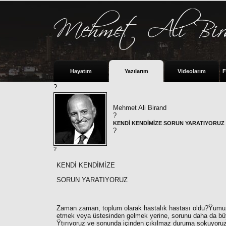
Hayatım
Yazılarım
Videolarım
F
?
Mehmet Ali Birand
?
KENDİ KENDİMİZE SORUN YARATIYORUZ
?
?
KENDİ KENDİMİZE
SORUN YARATIYORUZ
Zaman zaman, toplum olarak hastalık hastası oldu?Ÿumu
etmek veya üstesinden gelmek yerine, sorunu daha da b
Ÿtırıyoruz ve sonunda içinden çıkılmaz duruma sokuyoruz