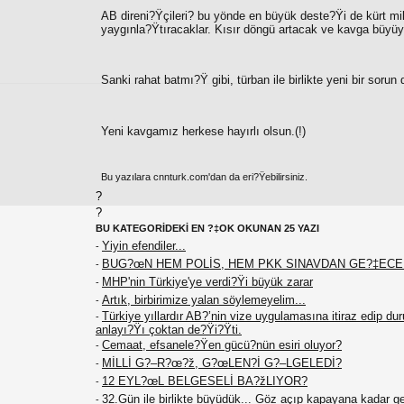
AB direni?Ÿçileri? bu yönde en büyük deste?Ÿi de kürt mili
yaygınla?Ÿtıracaklar. Kısır döngü artacak ve kavga büyü
Sanki rahat batmı?Ÿ gibi, türban ile birlikte yeni bir soru
Yeni kavgamız herkese hayırlı olsun.(!)
Bu yazılara cnnturk.com'dan da eri?Ÿebilirsiniz.
?
?
BU KATEGORİDEKİ EN ?‡OK OKUNAN 25 YAZI
Yiyin efendiler...
-
BUG?œN HEM POLİS, HEM PKK SINAVDAN GE?‡EC
-
MHP'nin Türkiye'ye verdi?Ÿi büyük zarar
-
Artık, birbirimize yalan söylemeyelim...
-
Türkiye yıllardır AB?’nin vize uygulamasına itiraz edip du
-
anlayı?Ÿı çoktan de?Ÿi?Ÿti.
Cemaat, efsanele?Ÿen gücü?nün esiri oluyor?
-
MİLLİ G?–R?œ?ž, G?œLEN?İ G?–LGELEDİ?
-
12 EYL?œL BELGESELİ BA?žLIYOR?
-
32.Gün ile birlikte büyüdük... Göz açıp kapayana kadar g
-