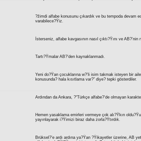
?žimdi alfabe konusunu çıkardık ve bu tempoda devam ed
varabilece?Ÿiz.
İsterseniz, alfabe kavgasının nasıl çıktı?Ÿını ve AB?’nin 
Tartı?Ÿmalar AB?’den kaynaklanmadı.
Yeni do?Ÿan çocuklarına w?’li isim takmak isteyen bir ailen
konusunda? hala kısıtlama var?”
diye? tepki gösterdiler.
Ardından da Ankara, ?“
Türkçe alfabe?’de olmayan karakter
Hemen yasaklama emirleri vermeye çok alı?Ÿkın oldu?Ÿumu
yayınlayarak i?Ÿimizi biraz daha zorla?Ÿtırdık.
Brüksel?’e ardı ardına ya?Ÿan ?Ÿikayetler üzerine, AB yetk