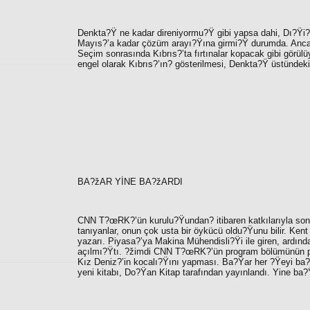
Denkta?Ÿ ne kadar direniyormu?Ÿ gibi yapsa dahi, Dı?Ÿi
Mayıs?’a kadar çözüm arayı?Ÿına girmi?Ÿ durumda. Ancak,
Seçim sonrasında Kıbrıs?’ta fırtınalar kopacak gibi görülü
engel olarak Kıbrıs?’ın? gösterilmesi, Denkta?Ÿ üstündeki
BA?žAR YİNE BA?žARDI
CNN T?œRK?’ün kurulu?Ÿundan? itibaren katkılarıyla son
tanıyanlar, onun çok usta bir öykücü oldu?Ÿunu bilir. Kent
yazarı. Piyasa?’ya Makina Mühendisli?Ÿi ile giren, ardı
açılmı?Ÿtı. ?žimdi CNN T?œRK?’ün program bölümünün pat
Kız Deniz?’in kocalı?Ÿını yapması. Ba?Ÿar her ?Ÿeyi ba?Ÿ
yeni kitabı, Do?Ÿan Kitap tarafından yayınlandı. Yine ba?