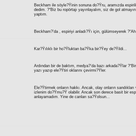
Beckham ile söyle?Ÿinin sonuna do?Ÿru, aramızda espiril
dedim.
?“Biz bu ropörtajı yayınlayalım, siz de gol atmayın
yaptım.
Beckham?’da , espiriyi anladı?Ÿı için, gülümseyerek ?“
Ah
Kar?Ÿılıklı bir ho?Ÿluktan ba?Ÿka bir?Ÿey de?Ÿildi...
Ardından bir de baktım, medya?’da bazı arkada?Ÿlar ?“
Bi
yazı yazıp ele?Ÿtiri oklarını çevirmi?Ÿler.
Ele?Ÿtirmek onların hakkı. Ancak, olay onların sandıkları vey
izlenim do?Ÿmu?Ÿ olabilir. Ancak son derece basit bir es
anlayamadım. Yine de canları sa?Ÿolsun...