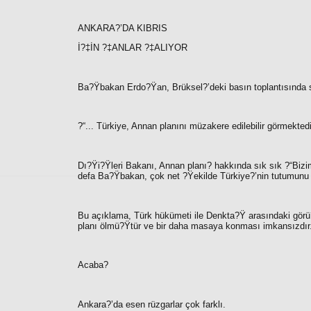
ANKARA?’DA KIBRIS
İ?‡İN ?‡ANLAR ?‡ALIYOR
Ba?Ÿbakan Erdo?Ÿan, Brüksel?’deki basın toplantısında son
?“
... Türkiye, Annan planını müzakere edilebilir görmektedir.
Dı?Ÿi?Ÿleri Bakanı, Annan planı? hakkında sık sık ?“
Bizi
defa Ba?Ÿbakan, çok net ?Ÿekilde Türkiye?’nin tutumunu
Bu açıklama, Türk hükümeti ile Denkta?Ÿ arasındaki görü
planı ölmü?Ÿtür ve bir daha masaya konması imkansızdır
Acaba?
Ankara?’da esen rüzgarlar çok farklı.