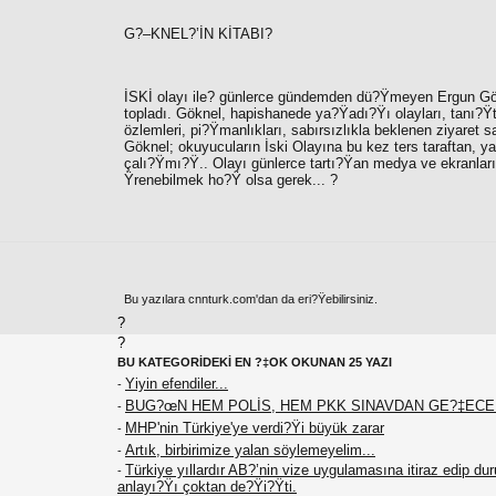
G?–KNEL?’İN KİTABI?
İSKİ olayı ile? günlerce gündemden dü?Ÿmeyen
Ergun Gö
topladı. Göknel, hapishanede ya?Ÿadı?Ÿı olayları, tanı?Ÿ
özlemleri, pi?Ÿmanlıkları, sabırsızlıkla beklenen ziyaret 
Göknel; okuyucuların İski Olayına bu kez ters taraftan, 
çalı?Ÿmı?Ÿ.. Olayı günlerce tartı?Ÿan medya ve ekranların
Ÿrenebilmek ho?Ÿ olsa gerek... ?
Bu yazılara cnnturk.com'dan da eri?Ÿebilirsiniz.
?
?
BU KATEGORİDEKİ EN ?‡OK OKUNAN 25 YAZI
Yiyin efendiler...
-
BUG?œN HEM POLİS, HEM PKK SINAVDAN GE?‡EC
-
MHP'nin Türkiye'ye verdi?Ÿi büyük zarar
-
Artık, birbirimize yalan söylemeyelim...
-
Türkiye yıllardır AB?’nin vize uygulamasına itiraz edip du
-
anlayı?Ÿı çoktan de?Ÿi?Ÿti.