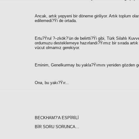
Ancak, artık yepyeni bir döneme giriliyor. Artık toplum ol
edilemedi?Ÿi de ortada.
Ertu?Ÿrul ?–zkök?’ün de belirtti?Ÿi gibi, Türk Silahlı Kuvv
ordumuzu desteklemeye hazırlandı?Ÿımız bir sırada artık
vücut olmamız gerekiyor.
Eminim, Genelkurmay bu yakla?Ÿımını yeniden gözden geç
Ona, bu yakı?Ÿır...
BECKHAM?’A ESPİRİLİ
BİR SORU SORUNCA...