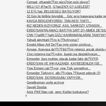
Cemaat, efsanele?Ÿen gücü?nün esiri oluyor?
-
MİLLİ G?–R?œ?ž, G?œLEN?İ G?–LGELEDİ?
-
12 EYL?œL BELGESELİ BA?žLIYOR?
-
32.Gün ile birlikte büyüdük... Göz açıp kapayana kadar g
-
KAVGA BEKLENİYORDU, TAM AKSİ ?‡IKTI...
-
BİZ NEDEN KIZIYORUZ, ASIL SARKOZY UTANSIN...
-
ERDO?žAN?IN AMACI BATI?YA SIRT D?–NMEK DE?žİL.
-
CNN T?œRK?’?œN GİZLİ KAHRAMANLARINI TANIYIN
-
Yahudi aleyhtarlı?Ÿını kı?Ÿkırtıyoruz?
-
Emekli Albay Arif Do?Ÿan öyle sözler söylüyor...
-
Avrupa, Anayasa de?Ÿi?Ÿikli?Ÿini yetersiz ancak olumlu 
-
1'inci köprüye kar?Ÿıydım, bugün ise destekliyorum...
-
Ermeniler, bize muhtaç olacak kadar fakir de?Ÿil?(3)
-
ERDO?žAN VE İHH KAZANDI, KAYBEDENLER İSE...
-
Yine Ermeni çalı?Ÿıyor, yine Türk seyrediyor...
-
Ermeniler Türkiye'yi, alkı?Ÿçılara ?Ÿikayet edecek (2)
-
ERDO?žAN, DO?žRUSUNU YAPIYOR...
-
Genelkurmay sivile açılıyor
-
Sevgili Dostlar,
-
Artık PKK?dan çok, genç Kürtler korkutuyor?
-
?