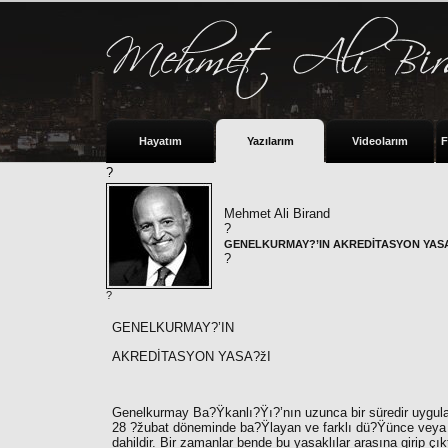
Hayatım
Yazılarım
Videolarım
F
?
Mehmet Ali Birand
?
GENELKURMAY?’IN AKREDİTASYON YASA
?
?
GENELKURMAY?’IN
AKREDİTASYON YASA?žI
Genelkurmay Ba?Ÿkanlı?Ÿı?’nın uzunca bir süredir uygulad
28 ?žubat döneminde ba?Ÿlayan ve farklı dü?Ÿünce veya ser
dahildir. Bir zamanlar bende bu yasaklılar arasına girip çık