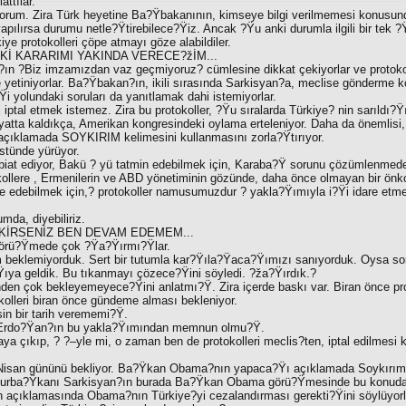
attılar.
rum. Zira Türk heyetine Ba?Ÿbakanının, kimseye bilgi verilmemesi konusunda 
apılırsa durumu netle?Ÿtirebilece?Ÿiz. Ancak ?Ÿu anki durumla ilgili bir tek ?Ÿ
ye protokolleri çöpe atmayı göze alabildiler.
İ KARARIMI YAKINDA VERECE?žİM...
?ın ?Biz imzamızdan vaz geçmiyoruz? cümlesine dikkat çekiyorlar ve protokol
 yetiniyorlar. Ba?Ÿbakan?ın, ikili sırasında Sarkisyan?a, meclise gönderme 
Ÿi yolundaki soruları da yanıtlamak dahi istemiyorlar.
ki iptal etmek istemez. Zira bu protokoller, ?Ÿu sıralarda Türkiye? nin sarıldı?
yatta kaldıkça, Amerikan kongresindeki oylama erteleniyor. Daha da önemli
açıklamada SOYKIRIM kelimesini kullanmasını zorla?Ÿtırıyor.
üstünde yürüyor.
iat ediyor, Bakü ? yü tatmin edebilmek için, Karaba?Ÿ sorunu çözümlenmede
okollere , Ermenilerin ve ABD yönetiminin gözünde, daha önce olmayan bir önk
 edebilmek için,? protokoller namusumuzdur ? yakla?Ÿımıyla i?Ÿi idare etmek
mda, diyebiliriz.
KİRSENİZ BEN DEVAM EDEMEM...
 görü?Ÿmede çok ?Ÿa?Ÿırmı?Ÿlar.
m beklemiyorduk. Sert bir tutumla kar?Ÿıla?Ÿaca?Ÿımızı sanıyorduk. Oysa son
ar?Ÿıya geldik. Bu tıkanmayı çözece?Ÿini söyledi. ?ža?Ÿırdık.?
en çok bekleyemeyece?Ÿini anlatmı?Ÿ. Zira içerde baskı var. Biran önce prot
kolleri biran önce gündeme alması bekleniyor.
n bir tarih verememi?Ÿ.
Erdo?Ÿan?ın bu yakla?Ÿımından memnun olmu?Ÿ.
a çıkıp, ? ?–yle mi, o zaman ben de protokolleri meclis?ten, iptal edilmesi ka
4 Nisan gününü bekliyor. Ba?Ÿkan Obama?nın yapaca?Ÿı açıklamada Soykırım
mhurba?Ÿkanı Sarkisyan?ın burada Ba?Ÿkan Obama görü?Ÿmesinde bu konuda ı
n açıklamasında Obama?nın Türkiye?yi cezalandırması gerekti?Ÿini söylüyorl