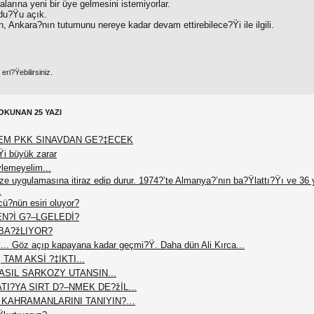
alarına yeni bir üye gelmesini istemiyorlar.
ldu?Ÿu açık.
, Ankara?nın tutumunu nereye kadar devam ettirebilece?Ÿi ile ilgili.
ri?Ÿebilirsiniz.
OKUNAN 25 YAZI
EM PKK SINAVDAN GE?‡ECEK
Ÿi büyük zarar
ylemeyelim...
vize uygulamasına itiraz edip durur. 1974?’te Almanya?’nın ba?Ÿlattı?Ÿı ve 36 y
.
ü?nün esiri oluyor?
EN?İ G?–LGELEDİ?
BA?žLIYOR?
ük... Göz açıp kapayana kadar geçmi?Ÿ. Daha dün Ali Kırca...
AM AKSİ ?‡IKTI...
ASIL SARKOZY UTANSIN...
I?YA SIRT D?–NMEK DE?žİL...
İ KAHRAMANLARINI TANIYIN?…