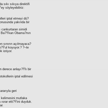
sıkı sıkıya direktifi
ey söyleyebiliriz:
leri iptal etmeyi dü?
konusunda yakında bir
Ÿı cankurtaran simidi
si, Ba?Ÿkan Obama?nın
n sınırın açılmayaca?
o?Ÿul koyuyor.? ?–te
 istiyor.
 derece anlayı?Ÿlı bir
okollerin iptal edilmesi
rarıyla geri
 kelimesini mutlaka
srar etti?Ÿini duyduk.
ar.