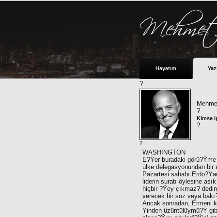
Hayatım
Yaz
?
Mehmet
?
Kimse i
?
?
WASHİNGTON
E?Ÿer buradaki görü?Ÿme tra
ülke delegasyonundan bir a
Pazartesi sabahı Erdo?Ÿan 
liderin suratı öylesine ası
hiçbir ?Ÿey çıkmaz? dedim.
verecek bir söz veya bakı
Ancak sonradan, Ermeni ka
Ÿinden üzüntülüymü?Ÿ gib