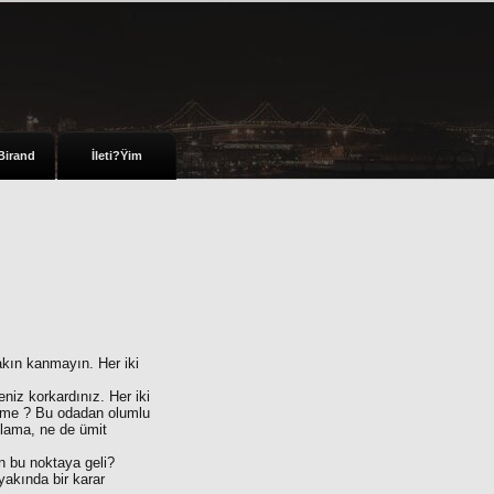
Birand
İleti?Ÿim
sakın kanmayın. Her iki
niz korkardınız. Her iki
ndime ? Bu odadan olumlu
klama, ne de ümit
n bu noktaya geli?
akında bir karar