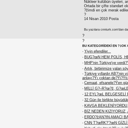
Nükleer kulübün üyeleri, ar
Ortada bir çifte standart o
?žimdi en çok merak edilen
?
14 Nisan 2010 Posta
Bu yazılara cnnturk.com'dan da e
?
?
BU KATEGORİDEKİ EN ?‡OK 
Yiyin efendiler...
-
BUG?œN HEM POLİS, H
-
MHP'nin Türkiye'ye verdi?
-
Artık, birbirimize yalan sö
-
Türkiye yıllardır AB?’nin 
-
anlayı?Ÿı çoktan de?Ÿi?Ÿti
Cemaat, efsanele?Ÿen güc
-
MİLLİ G?–R?œ?ž, G?œL
-
12 EYL?œL BELGESELİ 
-
32.Gün ile birlikte büyüd
-
KAVGA BEKLENİYORDU, T
-
BİZ NEDEN KIZIYORUZ, 
-
ERDO?žAN?IN AMACI BAT
-
CNN T?œRK?’?œN GİZL
-