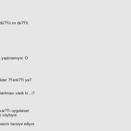
dü?Ÿü sır de?Ÿil.
a yaptıramıyor. O
lider ?Ÿenli?Ÿi ya?
tılması vardı ki , i?
kar?Ÿı uygulanan
 söylüyor.
asını tavsiye ediyor.