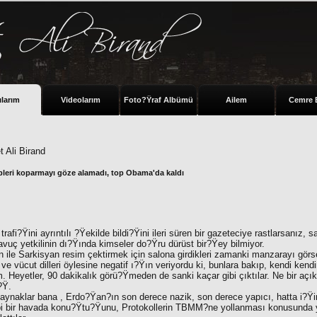
ılarım
Videolarım
Foto?Ÿraf Albümü
Ailem
Cemre 
 Ali Birand
pleri koparmayı göze alamadı, top Obama'da kaldı
fi?Ÿini ayrıntılı ?Ÿekilde bildi?Ÿini ileri süren bir gazeteciye rastlarsanız, 
vuç yetkilinin dı?Ÿında kimseler do?Ÿru dürüst bir?Ÿey bilmiyor.
ile Sarkisyan resim çektirmek için salona girdikleri zamanki manzarayı görse
k ve vücut dilleri öylesine negatif ı?Ÿın veriyordu ki, bunlara bakıp, kendi ke
 Heyetler, 90 dakikalık görü?Ÿmeden de sanki kaçar gibi çıktılar. Ne bir açı
?Ÿ.
ynaklar bana , Erdo?Ÿan?ın son derece nazik, son derece yapıcı, hatta i?Ÿi
i bir havada konu?Ÿtu?Ÿunu, Protokollerin TBMM?ne yollanması konusunda y