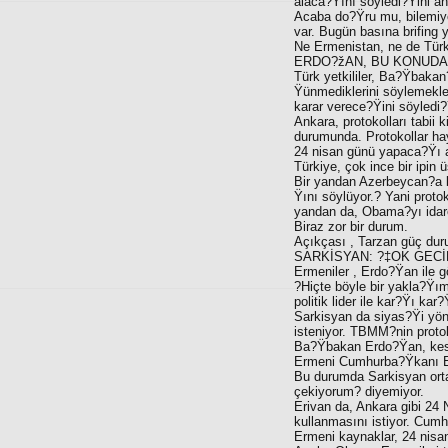
alaca?Ÿını söyledi?Ÿini anl
Acaba do?Ÿru mu, bilemiyo
var. Bugün basına brifing y
Ne Ermenistan, ne de Türki
ERDO?žAN, BU KONUDAK
Türk yetkililer, Ba?Ÿbakan
Ÿünmediklerini söylemekle
karar verece?Ÿini söyledi?
Ankara, protokolları tabii 
durumunda. Protokollar ha
24 nisan günü yapaca?Ÿı 
Türkiye, çok ince bir ipin 
Bir yandan Azerbeycan?a b
Ÿını söylüyor.? Yani prot
yandan da, Obama?yı idare
Biraz zor bir durum.
Açıkçası , Tarzan güç duru
SARKİSYAN: ?‡OK GECİ
Ermeniler , Erdo?Ÿan ile
?Hiçte böyle bir yakla?Ÿı
politik lider ile kar?Ÿı k
Sarkisyan da siyas?Ÿi yönd
isteniyor. TBMM?nin proto
Ba?Ÿbakan Erdo?Ÿan, kesi
Ermeni Cumhurba?Ÿkanı 
Bu durumda Sarkisyan ortay
çekiyorum? diyemiyor.
Erivan da, Ankara gibi 2
kullanmasını istiyor. Cu
Ermeni kaynaklar, 24 nisa