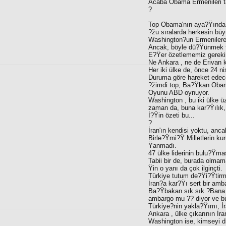
Acaba Obama Ermenileri ta
?
Top Obama'nın aya?Ÿında
?žu sıralarda herkesin bü
Washington?un Ermenilere 
Ancak, böyle dü?Ÿünmek fa
E?Ÿer özetlememiz gerekir
Ne Ankara , ne de Erivan k
Her iki ülke de, önce 24 n
Duruma göre hareket edece
?žimdi top, Ba?Ÿkan Oba
Oyunu ABD oynuyor.
Washington , bu iki ülke ü
zaman da, buna kar?Ÿılık, 
İ?Ÿin özeti bu...
?
İran'ın kendisi yoktu, anc
Birle?Ÿmi?Ÿ Milletlerin ku
Ÿanmadı.
47 ülke liderinin bulu?Ÿma
Tabii bir de, burada olmam
Ÿin o yanı da çok ilginçti.
Türkiye tutum de?Ÿi?Ÿtirm
İran?a kar?Ÿı sert bir amb
Ba?Ÿbakan sık sık ?Bana 
ambargo mu ?? diyor ve bu
Türkiye?nin yakla?Ÿımı, İ
Ankara , ülke çıkarının İr
Washington ise, kimseyi d