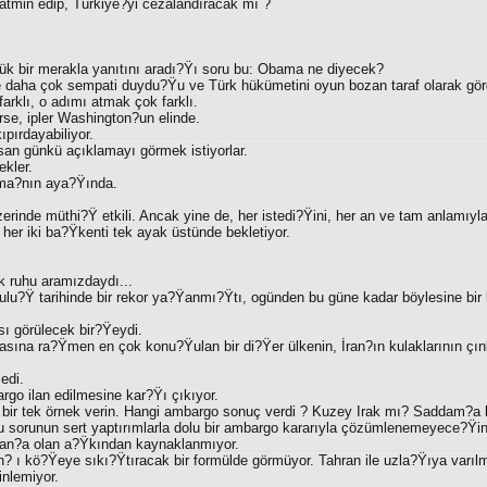
tmin edip, Türkiye?yi cezalandıracak mı ?
yük bir merakla yanıtını aradı?Ÿı soru bu: Obama ne diyecek?
daha çok sempati duydu?Ÿu ve Türk hükümetini oyun bozan taraf olarak gör
rklı, o adımı atmak çok farklı.
se, ipler Washington?un elinde.
ıpırdayabiliyor.
isan günkü açıklamayı görmek istiyorlar.
kler.
ma?nın aya?Ÿında.
zerinde müthi?Ÿ etkili. Ancak yine de, her istedi?Ÿini, her an ve tam anlamıyl
her iki ba?Ÿkenti tek ayak üstünde bekletiyor.
ak ruhu aramızdaydı...
rulu?Ÿ tarihinde bir rekor ya?Ÿanmı?Ÿtı, ogünden bu güne kadar böylesine bir 
sı görülecek bir?Ÿeydi.
asına ra?Ÿmen en çok konu?Ÿulan bir di?Ÿer ülkenin, İran?ın kulaklarının çınla
edi.
argo ilan edilmesine kar?Ÿı çıkıyor.
bir tek örnek verin. Hangi ambargo sonuç verdi ? Kuzey Irak mı? Saddam?a 
 sorunun sert yaptırımlarla dolu bir ambargo kararıyla çözümlenemeyece?Ÿini
ran?a olan a?Ÿkından kaynaklanmıyor.
an? ı kö?Ÿeye sıkı?Ÿtıracak bir formülde görmüyor. Tahran ile uzla?Ÿıya varılm
inlemiyor.