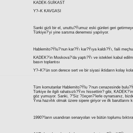
KADEK-SUİKAST
Y?–K KAVGASI
Sanki gizli bir el, unuttu?Ÿumuz eski günleri geri getirmey
Türkiye?’yi yine sarsma denemesi yapılıyor.
Hablemito?Ÿlu?’nun kar?Ÿı kar?Ÿıya kaldı?Ÿı, faili meçhul
KADEK?’in Moskova?’da yaptı?Ÿı ve istekleri kabul edilm
basın toplantısı
Y?–K?’ün son derece sert ve bir siyasi iktidarın kolay kola
Tüm komutanlar Hablemito?Ÿlu ?‘nun cenazesinde bulu?Ÿup
Türkiye ile ilgili rahatsızlı?Ÿını hissettirir? gibi, KAD
göz yumuyor. Sanki, ?“
Siz ?‡eçen?’lerle oynarsanız, biz
Ÿına hazırlık olmak üzere sipere giriyor ve ilk barutlarını
1990?’ların usandıran senaryoları ve bütün toplumu bıktıra