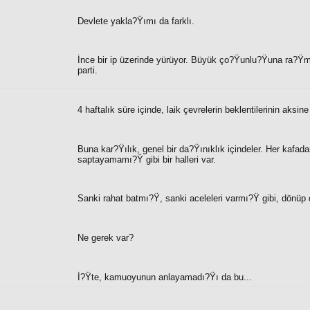
Devlete yakla?Ÿımı da farklı.
İnce bir ip üzerinde yürüyor. Büyük ço?Ÿunlu?Ÿuna ra?Ÿmen
parti.
4 haftalık süre içinde, laik çevrelerin beklentilerinin aksi
Buna kar?Ÿılık, genel bir da?Ÿınıklık içindeler. Her kafada
saptayamamı?Ÿ gibi bir halleri var.
Sanki rahat batmı?Ÿ, sanki aceleleri varmı?Ÿ gibi, dönüp do
Ne gerek var?
İ?Ÿte, kamuoyunun anlayamadı?Ÿı da bu...