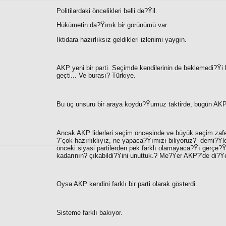
Politilardaki öncelikleri belli de?Ÿil.
Hükümetin da?Ÿınık bir görünümü var.
İktidara hazırlıksız geldikleri izlenimi yaygın.
AKP yeni bir parti. Seçimde kendilerinin de beklemedi?Ÿi b
geçti... Ve burası? Türkiye.
Bu üç unsuru bir araya koydu?Ÿumuz taktirde, bugün AKP?’
Ancak AKP liderleri seçim öncesinde ve büyük seçim zafe
?“
çok hazırlıklıyız, ne yapaca?Ÿımızı biliyoruz?”
demi?Ÿler
önceki siyasi partilerden pek farklı olamayaca?Ÿı gerçe?
kadarının? çıkabildi?Ÿini unuttuk.? Me?Ÿer AKP?’de di?Ÿer
Oysa AKP kendini farklı bir parti olarak gösterdi.
Sisteme farklı bakıyor.