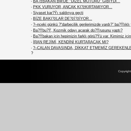
BA?žBAKAN BM'DE "DİZEL MOTORU" GİBİYDİ...
-
PKK VURUYOR, ANCAK KI?žKIRTAMIYOR...
-
Siyaset kar?Ÿı saldırıya geçti
-
BİZE BAKI?žLAR DE?žİ?žİYOR...
-
?–nceki günkü ?“darbecilik genlerimizde vardı?” ba?Ÿlıklı
-
Ba?Ÿbu?Ÿ, Kozmik odayı açarak do?Ÿrusunu yaptı?
-
Ba?Ÿbakan için hepimizin farklı görü?Ÿü var. Kimimiz için 
-
İRAN REJİMİ, KENDİNİ KURTARACAK MI?
-
?–CALAN DAVASINDA, DİKKAT ETMEMİZ GEREKENL
-
?
Copyrigh