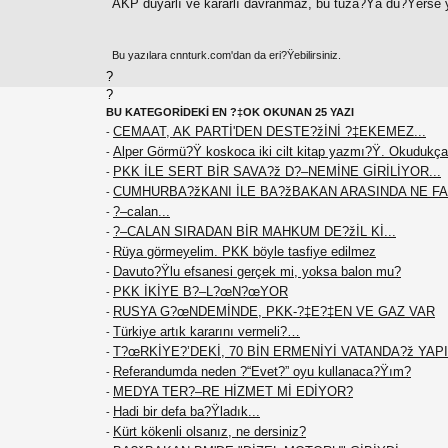
AKP duyarlı ve kararlı davranmaz, bu tuza?Ÿa dü?Ÿerse y
Bu yazılara cnnturk.com'dan da eri?Ÿebilirsiniz.
?
?
BU KATEGORİDEKİ EN ?‡OK OKUNAN 25 YAZI
CEMAAT, AK PARTİ'DEN DESTE?žİNİ ?‡EKEMEZ...
-
Alper Görmü?Ÿ koskoca iki cilt kitap yazmı?Ÿ. Okudukça
-
PKK İLE SERT BİR SAVA?ž D?–NEMİNE GİRİLİYOR...
-
CUMHURBA?žKANI İLE BA?žBAKAN ARASINDA NE F
-
?–calan...
-
?–CALAN SIRADAN BİR MAHKUM DE?žİL Kİ...
-
Rüya görmeyelim. PKK böyle tasfiye edilmez
-
Davuto?Ÿlu efsanesi gerçek mi, yoksa balon mu?
-
PKK İKİYE B?–L?œN?œYOR
-
RUSYA G?œNDEMİNDE, PKK-?‡E?‡EN VE GAZ VAR
-
Türkiye artık kararını vermeli?…
-
T?œRKİYE?’DEKİ, 70 BİN ERMENİYİ VATANDA?ž YAPIN
-
Referandumda neden ?“Evet?” oyu kullanaca?Ÿım?
-
MEDYA TER?–RE HİZMET Mİ EDİYOR?
-
Hadi bir defa ba?Ÿladık...
-
Kürt kökenli olsanız, ne dersiniz?
-