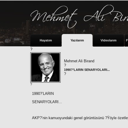
Hayatım
Yazılarım
Videolarım
F
?
Mehmet Ali Birand
?
1990?’LARIN SENARYOLARI...
?
?
1990?’LARIN
SENARYOLARI...
AKP?’nin kamuoyundaki genel görüntüsünü ?Ÿöyle özetley