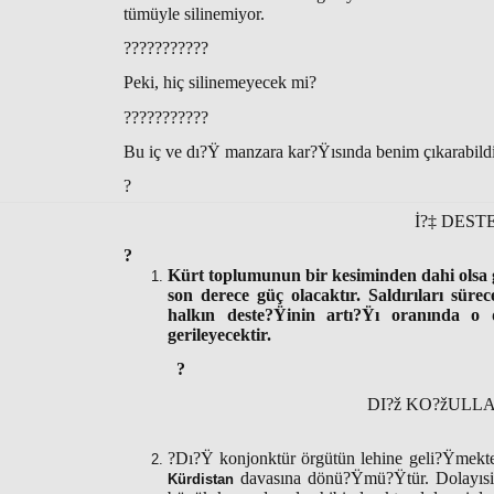
tümüyle silinemiyor.
???????????
Peki, hiç silinemeyecek mi?
???????????
Bu iç ve dı?Ÿ manzara kar?Ÿısında benim çıkarabil
?
İ?‡ DEST
?
Kürt toplumunun bir kesiminden dahi olsa g
son derece güç olacaktır. Saldırıları süre
halkın deste?Ÿinin artı?Ÿı oranında o d
gerileyecektir.
?
DI?ž KO?žULLA
?Dı?Ÿ konjonktür örgütün lehine geli?Ÿmekted
davasına dönü?Ÿmü?Ÿtür. Dolayısi
Kürdistan