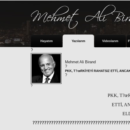
Hayatım
Yazılarım
Videolarım
F
?
Mehmet Ali Birand
?
PKK, T?œRKİYEYİ RAHATSIZ ETTİ, ANCAK
?
?
PKK, T?œ
ETTİ, A
EL
??????????????????????????????????????????