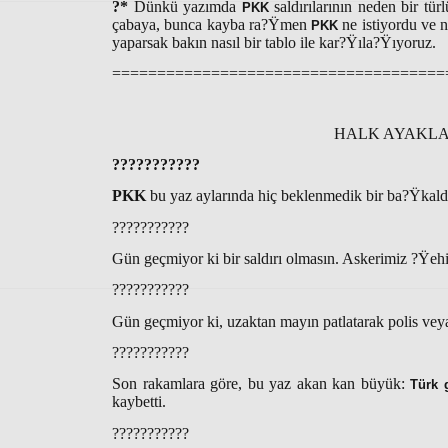
?*
Dünkü yazımda
saldırılarının neden bir t
PKK
çabaya, bunca kayba ra?Ÿmen
ne istiyordu ve 
PKK
yaparsak bakın nasıl bir tablo ile kar?Ÿıla?Ÿıyoruz.
=====================================
HALK AYAKLAN
???????????
PKK
bu yaz aylarında hiç beklenmedik bir ba?Ÿkaldır
???????????
Gün geçmiyor ki bir saldırı olmasın. Askerimiz ?Ÿehi
???????????
Gün geçmiyor ki, uzaktan mayın patlatarak polis veya
???????????
Son rakamlara göre, bu yaz akan kan büyük:
Türk 
kaybetti.
???????????