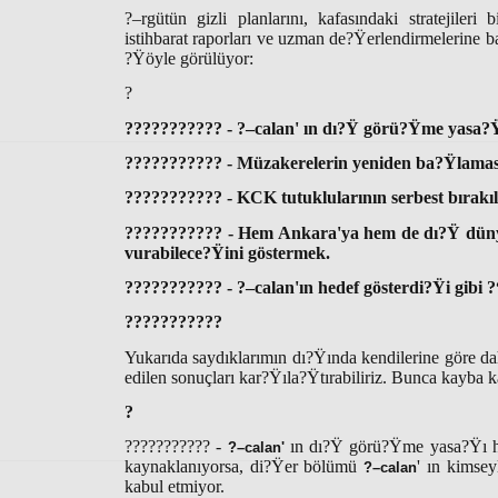
?–rgütün gizli planlarını, kafasındaki stratejileri
istihbarat raporları ve uzman de?Ÿerlendirmelerine 
?Ÿöyle görülüyor:
?
??????????? - ?–calan' ın dı?Ÿ görü?Ÿme yasa?Ÿ
??????????? - Müzakerelerin yeniden ba?Ÿlaması
??????????? - KCK tutuklularının serbest bırakı
??????????? - Hem Ankara'ya hem de dı?Ÿ dünya
vurabilece?Ÿini göstermek.
??????????? - ?–calan'ın hedef gösterdi?Ÿi gibi
???????????
Yukarıda saydıklarımın dı?Ÿında kendilerine göre da
edilen sonuçları kar?Ÿıla?Ÿtırabiliriz. Bunca kayba 
?
??????????? -
ın dı?Ÿ görü?Ÿme yasa?Ÿı ha
?–calan'
kaynaklanıyorsa, di?Ÿer bölümü
' ın kimse
?–calan
kabul etmiyor.