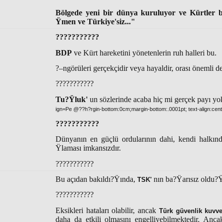
Bölgede yeni bir dünya kuruluyor ve Kürtler b
Ÿmen ve Türkiye'siz..."
???????????
BDP
ve Kürt hareketini yönetenlerin ruh halleri bu.
?–ngörüleri gerçekçidir veya hayaldir, orası önemli de?
???????????
Tu?Ÿluk'
un sözlerinde acaba hiç mi gerçek payı yo
ign=Pe @??h?rgin-bottom:0cm;margin-bottom:.0001pt; text-align:cente
???????????
Dünyanın en güçlü ordularının dahi, kendi halkında
Ÿlaması imkansızdır.
???????????
Bu açıdan bakıldı?Ÿında,
nın ba?Ÿarısız oldu?
TSK'
???????????
Eksikleri hataları olabilir, ancak
Türk güvenlik kuvvet
daha da etkili olmasını engelliyebilmektedir. Anc