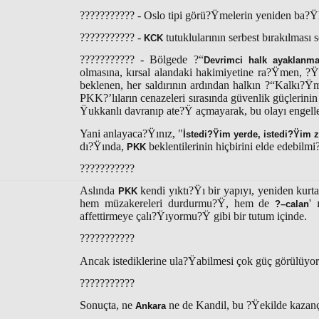
??????????? - Oslo tipi görü?Ÿmelerin yeniden ba?Ÿl
??????????? -
tutuklularının serbest bırakılması 
KCK
??????????? - Bölgede ?“
Devrimci halk ayaklanma
olmasına, kırsal alandaki hakimiyetine ra?Ÿmen, ?Ÿ
beklenen, her saldırının ardından halkın ?“Kalkı?Ÿ
PKK?’lıların cenazeleri sırasında güvenlik güçlerini
Ÿukkanlı davranıp ate?Ÿ açmayarak, bu olayı engelle
Yani anlayaca?Ÿınız, "
İstedi?Ÿim yerde, istedi?Ÿim 
dı?Ÿında,
beklentilerinin hiçbirini elde edebil
PKK
???????????
Aslında
kendi yıktı?Ÿı bir yapıyı, yeniden kur
PKK
hem müzakereleri durdurmu?Ÿ, hem de
' 
?–calan
affettirmeye çalı?Ÿıyormu?Ÿ gibi bir tutum içinde.
???????????
Ancak istediklerine ula?Ÿabilmesi çok güç görülüyor
???????????
Sonuçta, ne
ne de Kandil, bu ?Ÿekilde
kazanç
Ankara