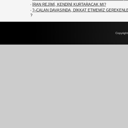
İRAN REJİMİ, KENDİNİ KURTARACAK MI?
-
?–CALAN DAVASINDA, DİKKAT ETMEMİZ GEREKENL
-
?
Copyrigh