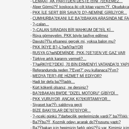
CEMAAT, AK PARTİ'DEN DESTE?žİNİ ?‡EKEMEZ...
-
Alper Görmü?Ÿ koskoca iki cilt kitap yazmı?Ÿ. Okudukça
-
PKK İLE SERT BİR SAVA?ž D?–NEMİNE GİRİLİYOR...
-
CUMHURBA?žKANI İLE BA?žBAKAN ARASINDA NE F
-
?–calan...
-
?–CALAN SIRADAN BİR MAHKUM DE?žİL Kİ...
-
Rüya görmeyelim. PKK böyle tasfiye edilmez
-
Davuto?Ÿlu efsanesi gerçek mi, yoksa balon mu?
-
PKK İKİYE B?–L?œN?œYOR
-
RUSYA G?œNDEMİNDE, PKK-?‡E?‡EN VE GAZ VAR
-
Türkiye artık kararını vermeli?…
-
T?œRKİYE?’DEKİ, 70 BİN ERMENİYİ VATANDA?ž YAPIN
-
Referandumda neden ?“Evet?” oyu kullanaca?Ÿım?
-
MEDYA TER?–RE HİZMET Mİ EDİYOR?
-
Hadi bir defa ba?Ÿladık...
-
Kürt kökenli olsanız, ne dersiniz?
-
BA?žBAKAN BM'DE "DİZEL MOTORU" GİBİYDİ...
-
PKK VURUYOR, ANCAK KI?žKIRTAMIYOR...
-
Siyaset kar?Ÿı saldırıya geçti
-
BİZE BAKI?žLAR DE?žİ?žİYOR...
-
?–nceki günkü ?“darbecilik genlerimizde vardı?” ba?Ÿlıklı
-
Ba?Ÿbu?Ÿ, Kozmik odayı açarak do?Ÿrusunu yaptı?
-
Ba?Ÿbakan için hepimizin farklı görü?Ÿü var. Kimimiz için 
-