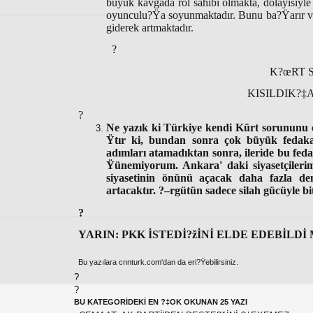
büyük kavgada rol sahibi olmakta, dolayısiyl
oyunculu?Ÿa soyunmaktadır. Bunu ba?Ÿarır vey
giderek artmaktadır.
?
K?œRT S
KISILDIK?‡A
?
Ne yazık ki Türkiye kendi Kürt sorununu ç
Ÿtır ki, bundan sonra çok büyük fedakar
adımları atamadıktan sonra, ileride bu fedak
Ÿünemiyorum. Ankara' daki siyasetçileri
siyasetinin önünü açacak daha fazla de
artacaktır. ?–rgütün sadece silah gücüyle b
?
YARIN: PKK İSTEDİ?žİNİ ELDE EDEBİLDİ 
Bu yazılara cnnturk.com'dan da eri?Ÿebilirsiniz.
?
?
BU KATEGORİDEKİ EN ?‡OK OKUNAN 25 YAZI