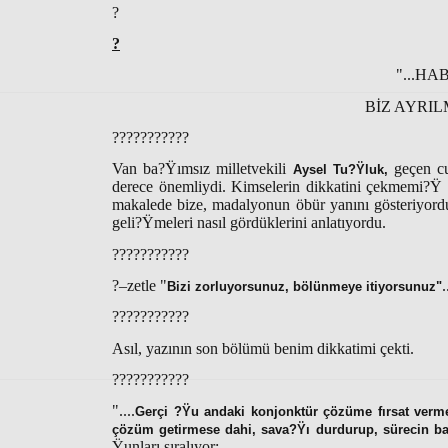
?
?
"...HA
BİZ AYRIL
???????????
Van ba?Ÿımsız milletvekili
geçen 
Aysel Tu?Ÿluk,
derece önemliydi. Kimselerin dikkatini çekmemi?Ÿ
makalede
bize, madalyonun öbür yanını gösteriyor
geli?Ÿmeleri nasıl gördüklerini anlatıyordu.
???????????
?–zetle "
.
Bizi zorluyorsunuz, bölünmeye itiyorsunuz"
???????????
Asıl, yazının son bölümü benim dikkatimi çekti.
???????????
"....
Gerçi ?Ÿu andaki konjonktür çözüme fırsat verme
çözüm getirmese dahi, sava?Ÿı durdurup, sürecin barı?
Ÿunları sıralıyor: