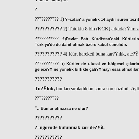
?
??????????? 1)
?–calan' a yönelik 14 aydır süren tecrit 
??????????? 2)
Tutuklu 8 bin (KCK) arkada?Ÿımız s
??????????? 3)
Devlet Batı Kürdistan'daki Kürtler
Türkiye'de de dahil olmak üzere kabul etmelidir.
??????????? 4)
Kürt hareketi buna kar?Ÿılık, ate?Ÿk
??????????? 5)
Kürtler de ulusal ve bölgesel çıkarl
gelece?Ÿine yönelik birlikte çalı?Ÿmayı esas almalılar
???????????
Tu?Ÿluk,
bunları sıraladıktan sonra son sözünü söyl
???????????
"...
Bunlar olmazsa ne olur?
???????????
?–ngörüde bulunmak zor de?Ÿil.
???????????