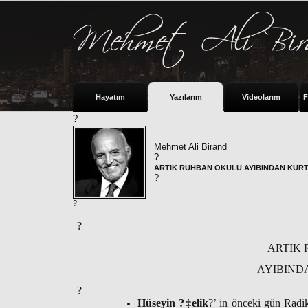
Hayatım
Yazılarım
Videolarım
F
?
Mehmet Ali Birand
?
ARTIK RUHBAN OKULU AYIBINDAN KURTU
?
?
?
ARTIK
AYIBIND
?
Hüseyin ?‡elik
?’ in önceki gün Radi