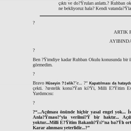
çıktı ve do?Ÿruları anlattı.? Ruhban o
ne bekliyoruz hala? Kendi vatanda?Ÿla
?
ARTIK
AYIBIND
?
Ben ?Ÿimdiye kadar Ruhban Okulu konusunda bir ikt
görmedim.
?
Bravo
?’e... ?“
Hüseyin ?‡elik
Kapatılması da hatayd
çekti. ?œstelik konu?Ÿan ki?Ÿi, Milli E?Ÿitim
Yardımcısı:
?
?“...Açılması önünde hiçbir yasal engel yok... İ
Anla?Ÿması?’yla verilmi?Ÿ bir haktır... Açıl
yoktur...Milli E?Ÿitim Bakanlı?Ÿı?’na ba?Ÿlı ort
Karar alınması yeterlidir...?”