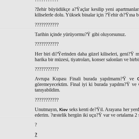
?žehir büyüdükçe a?Ÿaçlar kesilip yeni apartmanlara
kiliselerle dolu. Yüksek binalar için ?Ÿehir dı?Ÿına 
???????????
Tarihin içinde yürüyormu?Ÿ gibi oluyorsunuz.
???????????
Her biri di?Ÿerinden daha güzel kiliseleri, geni?Ÿ
harika bir müzesi, tiyatroları, konser salonları ve birb
???????????
Avrupa Kupası Finali burada yapılmamı?Ÿ ve
göremeyecektim. Final iyi ki burada yapılmı?Ÿ ve
tanıyabildim.
???????????
Unutmayın,
seks kenti de?Ÿil. Arayana her yerd
Kiev
ederim. ?œstelik hergün iki uçu?Ÿ var ve ortalama 2 
?
?