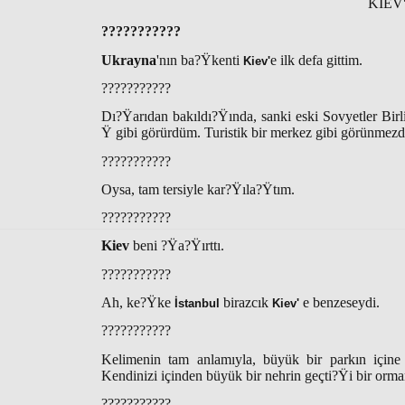
KİEV
???????????
Ukrayna
'nın ba?Ÿkenti
e ilk defa gittim.
Kiev'
???????????
Dı?Ÿarıdan bakıldı?Ÿında, sanki eski Sovyetler Birli
Ÿ gibi görürdüm. Turistik bir merkez gibi görünmezd
???????????
Oysa, tam tersiyle kar?Ÿıla?Ÿtım.
???????????
Kiev
beni ?Ÿa?Ÿırttı.
???????????
Ah, ke?Ÿke
birazcık
e benzeseydi.
İstanbul
Kiev'
???????????
Kelimenin tam anlamıyla, büyük bir parkın için
Kendinizi içinden büyük bir nehrin geçti?Ÿi bir or
???????????