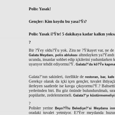
Polis: Yasak!
Gençler: Kim koydu bu yasa?Ÿı?
Polis: Yasak i?Ÿte! 5 dakikaya kadar kalkın yoksa
?
Bir ?Ÿey oldu?Ÿu yok. Zira ne ?Ÿikayet var, ne de 
,
altındayken ya?Ÿandı 
Galata Meydanı
polis ablukası
ucunda, insanlar sohbet edip içkilerini yudumlarken ku
uyarıyor tehdit ediyormu?Ÿ.
Galata?’da kö?Ÿe kapma
Galata?’nın sakinleri, özellikle de
restoran, bar, kafe
Gerekçe olarak da içki içen gençler, tuvalet ihtiyaç
ilerleyen saatlerde ise kavga çıkıyormu?Ÿ.? Bahsetti
yerlerinden biri. Bu göz önünde bulundurulmalı, sır
popülarite, zedelenmemeli.
Galata?’yı küstürmemeliyi
?
Polisler yerine
Beyo?Ÿlu Belediye?’si Meydana inm
oradaki tuvalet yetmiyor. E?Ÿer meydanda huzurs