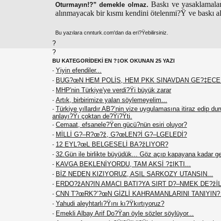
Baskı ve yasaklamaları
Oturmayın!?” demekle olmaz.
alınmayacak bir kısmı kendini ötelenmi?Ÿ ve baskı a
Bu yazılara cnnturk.com'dan da eri?Ÿebilirsiniz.
?
?
BU KATEGORİDEKİ EN ?‡OK OKUNAN 25 YAZI
Yiyin efendiler...
-
BUG?œN HEM POLİS, HEM PKK SINAVDAN GE?‡EC
-
MHP'nin Türkiye'ye verdi?Ÿi büyük zarar
-
Artık, birbirimize yalan söylemeyelim...
-
Türkiye yıllardır AB?’nin vize uygulamasına itiraz edip du
-
anlayı?Ÿı çoktan de?Ÿi?Ÿti.
Cemaat, efsanele?Ÿen gücü?nün esiri oluyor?
-
MİLLİ G?–R?œ?ž, G?œLEN?İ G?–LGELEDİ?
-
12 EYL?œL BELGESELİ BA?žLIYOR?
-
32.Gün ile birlikte büyüdük... Göz açıp kapayana kadar g
-
KAVGA BEKLENİYORDU, TAM AKSİ ?‡IKTI...
-
BİZ NEDEN KIZIYORUZ, ASIL SARKOZY UTANSIN...
-
ERDO?žAN?IN AMACI BATI?YA SIRT D?–NMEK DE?žİL.
-
CNN T?œRK?’?œN GİZLİ KAHRAMANLARINI TANIYIN
-
Yahudi aleyhtarlı?Ÿını kı?Ÿkırtıyoruz?
-
Emekli Albay Arif Do?Ÿan öyle sözler söylüyor...
-