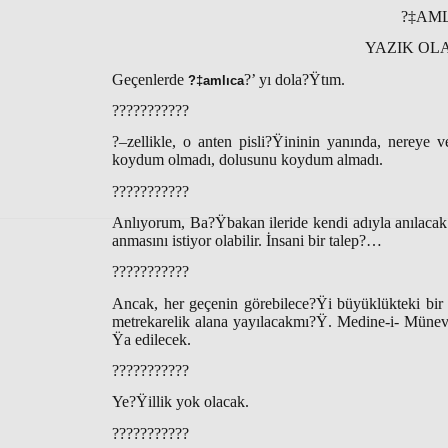
?‡AML
YAZIK OL
Geçenlerde
?’ yı dola?Ÿtım.
?‡amlıca
???????????
?–zellikle, o anten pisli?Ÿininin yanında, nerey
koydum olmadı, dolusunu koydum almadı.
???????????
Anlıyorum, Ba?Ÿbakan ileride kendi adıyla anılacak
anmasını istiyor olabilir. İnsani bir talep?…
???????????
Ancak, her geçenin görebilece?Ÿi büyüklükteki bir
metrekarelik alana yayılacakmı?Ÿ. Medine-i- Münevv
Ÿa edilecek.
???????????
Ye?Ÿillik yok olacak.
???????????