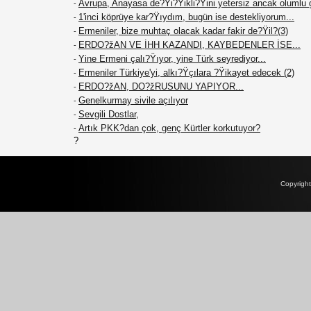
Avrupa, Anayasa de?Ÿi?Ÿikli?Ÿini yetersiz ancak olumlu 
-
1'inci köprüye kar?Ÿıydım, bugün ise destekliyorum...
-
Ermeniler, bize muhtaç olacak kadar fakir de?Ÿil?(3)
-
ERDO?žAN VE İHH KAZANDI, KAYBEDENLER İSE...
-
Yine Ermeni çalı?Ÿıyor, yine Türk seyrediyor...
-
Ermeniler Türkiye'yi, alkı?Ÿçılara ?Ÿikayet edecek (2)
-
ERDO?žAN, DO?žRUSUNU YAPIYOR...
-
Genelkurmay sivile açılıyor
-
Sevgili Dostlar,
-
Artık PKK?dan çok, genç Kürtler korkutuyor?
-
?
Copyrigh