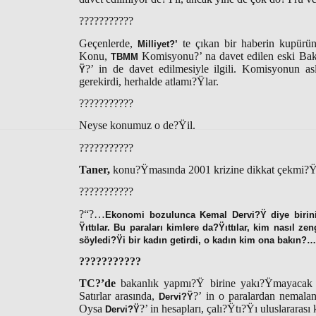
???????????
Geçenlerde,
te çıkan bir haberin kupürü
Milliyet?’
Konu,
Komisyonu?’ na davet edilen eski Ba
TBMM
?’ in de davet edilmesiyle ilgili. Komisyonun a
Ÿ
gerekirdi, herhalde atlamı?Ÿlar.
???????????
Neyse konumuz o de?Ÿil.
???????????
Taner,
konu?Ÿmasında 2001 krizine dikkat çekmi?
???????????
?“?…
Ekonomi bozulunca Kemal Dervi?Ÿ diye birini 
Ÿıttılar. Bu paraları kimlere da?Ÿıttılar, kim nasıl 
söyledi?Ÿi bir kadın getirdi, o kadın kim ona bakın?
???????????
TC?’de
bakanlık yapmı?Ÿ birine yakı?Ÿmayacak 
Satırlar arasında,
?’ in o paralardan nemala
Dervi?Ÿ
Oysa
?’ in hesapları, çalı?Ÿtı?Ÿı uluslararası
Dervi?Ÿ