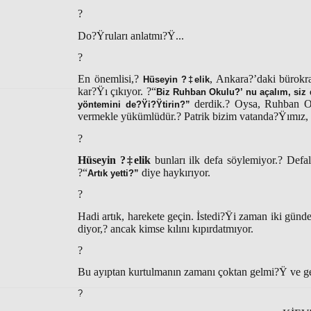
?
Do?Ÿruları anlatmı?Ÿ...
?
En önemlisi,?
, Ankara?’daki bürokrat
Hüseyin ?‡elik
kar?Ÿı çıkıyor. ?“
Biz Ruhban Okulu?’ nu açalım, siz 
derdik.? Oysa, Ruhban O
yöntemini de?Ÿi?Ÿtirin?”
vermekle yükümlüdür.? Patrik bizim vatanda?Ÿımız, 
?
Hüseyin ?‡elik
bunları ilk defa söylemiyor.? Defal
?“
diye haykırıyor.
Artık yetti?”
?
Hadi artık, harekete geçin. İstedi?Ÿi zaman iki günde
diyor,? ancak kimse kılını kıpırdatmıyor.
?
Bu ayıptan kurtulmanın zamanı çoktan gelmi?Ÿ ve g
?