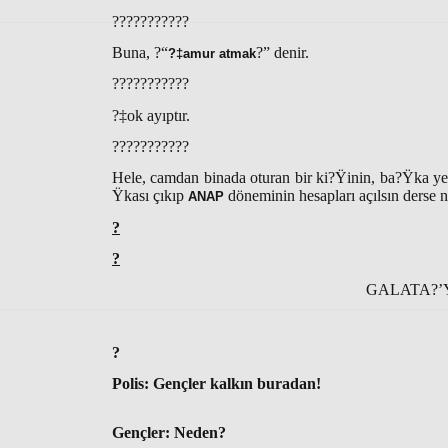
???????????
Buna, ?“
?” denir.
?‡amur atmak
???????????
?‡ok ayıptır.
???????????
Hele, camdan binada oturan bir ki?Ÿinin, ba?Ÿka yerl
Ÿkası çıkıp
döneminin hesapları açılsın derse 
ANAP
?
?
GALATA?’
?
Polis: Gençler kalkın buradan!
Gençler: Neden?