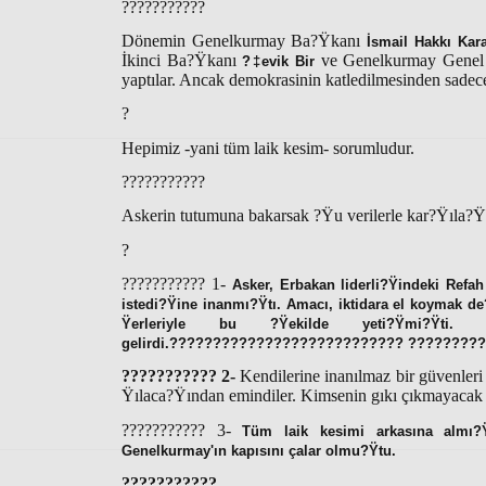
???????????
Dönemin Genelkurmay Ba?Ÿkanı
İsmail Hakkı Kara
İkinci Ba?Ÿkanı
ve Genelkurmay Genel 
?‡evik Bir
yaptılar. Ancak demokrasinin katledilmesinden sadec
?
Hepimiz -yani tüm laik kesim- sorumludur.
???????????
Askerin tutumuna bakarsak ?Ÿu verilerle kar?Ÿıla?Ÿ
?
??????????? 1-
Asker, Erbakan liderli?Ÿindeki Refah
istedi?Ÿine inanmı?Ÿtı. Amacı, iktidara el koymak de
Ÿerleriyle bu ?Ÿekilde yeti?Ÿmi?Ÿt
gelirdi.??????????????????????????? ????????
??????????? 2-
Kendilerine inanılmaz bir güvenleri 
Ÿılaca?Ÿından emindiler. Kimsenin gıkı çıkmayacak v
??????????? 3-
Tüm laik kesimi arkasına almı?
Genelkurmay'ın kapısını çalar olmu?Ÿtu.
???????????