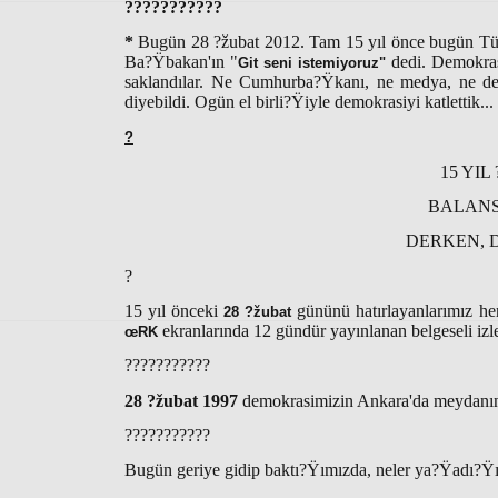
???????????
*
Bugün 28 ?žubat 2012. Tam 15 yıl önce bugün Türki
Ba?Ÿbakan'ın "
dedi. Demokrasi
Git seni istemiyoruz"
saklandılar. Ne Cumhurba?Ÿkanı, ne medya, ne de ?
diyebildi. Ogün el birli?Ÿiyle demokrasiyi katlettik...
?
15 YIL
BALANS
DERKEN, D
?
15 yıl önceki
gününü hatırlayanlarımız he
28 ?žubat
ekranlarında 12 gündür yayınlanan belgeseli izley
œRK
???????????
28 ?žubat 1997
demokrasimizin Ankara'da meydanın 
???????????
Bugün geriye gidip baktı?Ÿımızda, neler ya?Ÿadı?Ÿı