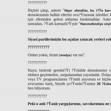
???????????
Hiçbiri çıkıp, askere "
Hayır efendiler, bu i?Ÿe kar
demokrasinin hallini ellerini ovu?Ÿturarak izlediler.
için ellerinden geleni artlarına bırakmadılar. As
sonradan, ?Ÿark kurnazlı?Ÿıyle "
Hanımefendiye söyl
???????????
Siyasi partilerimizin bu açıdan yatacak yerleri yok
???????????
Onları yokta, bizim (
) var mı?
medya
???????????
Hayır, bizlerde gerekti?Ÿi ?Ÿekilde demokrasiye 
elekten geçirmeden, sorgulamadan yayınladık. Dolay
veya TV programcılarını ?Ÿimdi arıyorum ve hiçbiri
avucumuz hariç, büyük ço?Ÿunlu?Ÿumuz
28 ?žuba
ben biliyorum.
???????????
Peki o anlı ?Ÿanlı yargıçlarımız, savcılarımıza ne