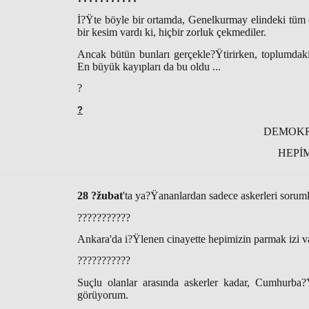
İ?Ÿte böyle bir ortamda, Genelkurmay elindeki tüm e
bir kesim vardı ki, hiçbir zorluk çekmediler.
Ancak bütün bunları gerçekle?Ÿtirirken, toplumdaki
En büyük kayıpları da bu oldu ...
?
?
DEMOKR
HEPİM
28 ?žubat
'ta ya?Ÿananlardan sadece askerleri soru
???????????
Ankara'da i?Ÿlenen cinayette hepimizin parmak izi v
???????????
Suçlu olanlar arasında askerler kadar, Cumhurba?Ÿk
görüyorum.