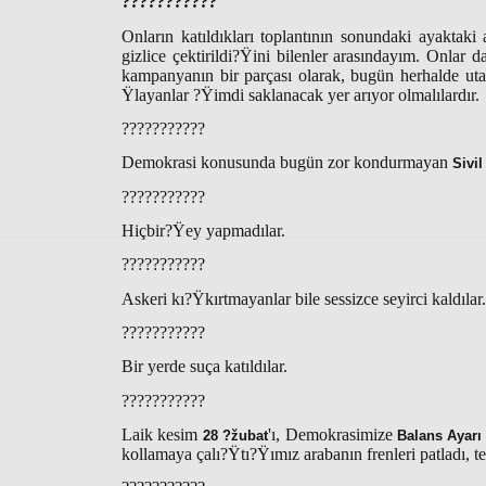
???????????
Onların katıldıkları toplantının sonundaki ayaktaki
gizlice çektirildi?Ÿini bilenler arasındayım. Onlar d
kampanyanın bir parçası olarak, bugün herhalde utanç
Ÿlayanlar ?Ÿimdi saklanacak yer arıyor olmalılardır.
???????????
Demokrasi konusunda bugün zor kondurmayan
Sivi
???????????
Hiçbir?Ÿey yapmadılar.
???????????
Askeri kı?Ÿkırtmayanlar bile sessizce seyirci kaldılar.
???????????
Bir yerde suça katıldılar.
???????????
Laik kesim
'ı, Demokrasimize
28 ?žubat
Balans Ayarı
kollamaya çalı?Ÿtı?Ÿımız arabanın frenleri patladı, te