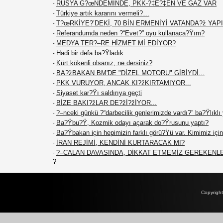
RUSYA G?œNDEMİNDE, PKK-?‡E?‡EN VE GAZ VAR
-
Türkiye artık kararını vermeli?…
-
T?œRKİYE?’DEKİ, 70 BİN ERMENİYİ VATANDA?ž YAPIN
-
Referandumda neden ?“Evet?” oyu kullanaca?Ÿım?
-
MEDYA TER?–RE HİZMET Mİ EDİYOR?
-
Hadi bir defa ba?Ÿladık...
-
Kürt kökenli olsanız, ne dersiniz?
-
BA?žBAKAN BM'DE "DİZEL MOTORU" GİBİYDİ...
-
PKK VURUYOR, ANCAK KI?žKIRTAMIYOR...
-
Siyaset kar?Ÿı saldırıya geçti
-
BİZE BAKI?žLAR DE?žİ?žİYOR...
-
?–nceki günkü ?“darbecilik genlerimizde vardı?” ba?Ÿlıklı
-
Ba?Ÿbu?Ÿ, Kozmik odayı açarak do?Ÿrusunu yaptı?
-
Ba?Ÿbakan için hepimizin farklı görü?Ÿü var. Kimimiz için 
-
İRAN REJİMİ, KENDİNİ KURTARACAK MI?
-
?–CALAN DAVASINDA, DİKKAT ETMEMİZ GEREKENL
-
?
Copyrigh