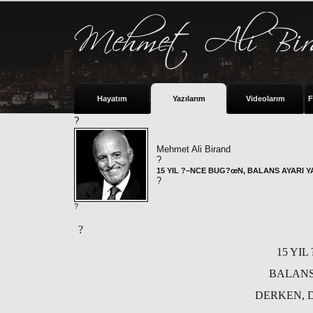
Hayatım
Yazılarım
Videolarım
F
?
Mehmet Ali Birand
?
15 YIL ?–NCE BUG?œN, BALANS AYARI Y
?
?
?
15 YIL
BALANS
DERKEN, D