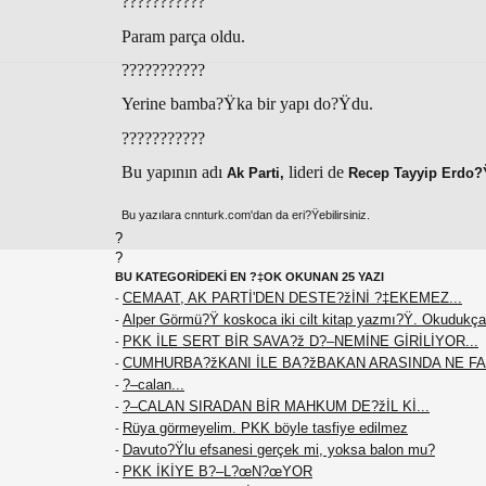
???????????
Param parça oldu.
???????????
Yerine bamba?Ÿka bir yapı do?Ÿdu.
???????????
Bu yapının adı
lideri de
Ak Parti,
Recep Tayyip Erdo?
Bu yazılara cnnturk.com'dan da eri?Ÿebilirsiniz.
?
?
BU KATEGORİDEKİ EN ?‡OK OKUNAN 25 YAZI
CEMAAT, AK PARTİ'DEN DESTE?žİNİ ?‡EKEMEZ...
-
Alper Görmü?Ÿ koskoca iki cilt kitap yazmı?Ÿ. Okudukça
-
PKK İLE SERT BİR SAVA?ž D?–NEMİNE GİRİLİYOR...
-
CUMHURBA?žKANI İLE BA?žBAKAN ARASINDA NE F
-
?–calan...
-
?–CALAN SIRADAN BİR MAHKUM DE?žİL Kİ...
-
Rüya görmeyelim. PKK böyle tasfiye edilmez
-
Davuto?Ÿlu efsanesi gerçek mi, yoksa balon mu?
-
PKK İKİYE B?–L?œN?œYOR
-