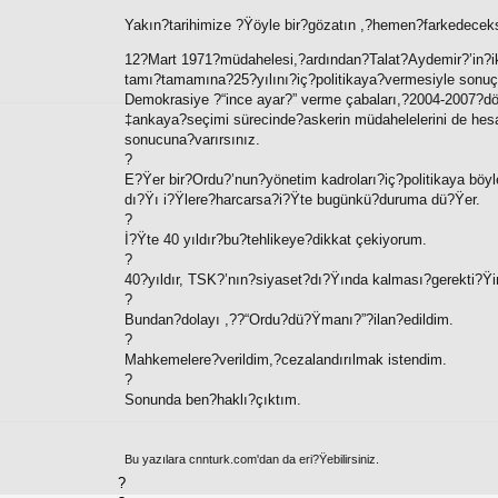
Yakın?tarihimize ?Ÿöyle bir?gözatın ,?hemen?farkedeceks
12?Mart 1971?müdahelesi,?ardından?Talat?Aydemir?’in?i
tamı?tamamına?25?yılını?iç?politikaya?vermesiyle sonuçl
Demokrasiye ?“ince ayar?” verme çabaları,?2004-2007?döne
‡ankaya?seçimi sürecinde?askerin müdahelelerini de hes
sonucuna?varırsınız.
?
E?Ÿer bir?Ordu?’nun?yönetim kadroları?iç?politikaya bö
dı?Ÿı i?Ÿlere?harcarsa?i?Ÿte bugünkü?duruma dü?Ÿer.
?
İ?Ÿte 40 yıldır?bu?tehlikeye?dikkat çekiyorum.
?
40?yıldır, TSK?’nın?siyaset?dı?Ÿında kalması?gerekti?Ÿ
?
Bundan?dolayı ,??“Ordu?dü?Ÿmanı?”?ilan?edildim.
?
Mahkemelere?verildim,?cezalandırılmak istendim.
?
Sonunda ben?haklı?çıktım.
Bu yazılara cnnturk.com'dan da eri?Ÿebilirsiniz.
?