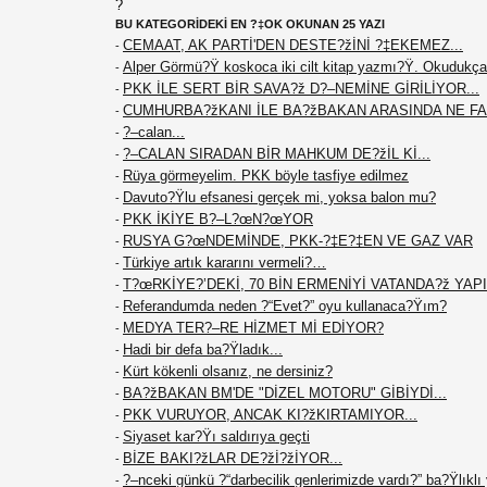
?
BU KATEGORİDEKİ EN ?‡OK OKUNAN 25 YAZI
CEMAAT, AK PARTİ'DEN DESTE?žİNİ ?‡EKEMEZ...
-
Alper Görmü?Ÿ koskoca iki cilt kitap yazmı?Ÿ. Okudukça
-
PKK İLE SERT BİR SAVA?ž D?–NEMİNE GİRİLİYOR...
-
CUMHURBA?žKANI İLE BA?žBAKAN ARASINDA NE F
-
?–calan...
-
?–CALAN SIRADAN BİR MAHKUM DE?žİL Kİ...
-
Rüya görmeyelim. PKK böyle tasfiye edilmez
-
Davuto?Ÿlu efsanesi gerçek mi, yoksa balon mu?
-
PKK İKİYE B?–L?œN?œYOR
-
RUSYA G?œNDEMİNDE, PKK-?‡E?‡EN VE GAZ VAR
-
Türkiye artık kararını vermeli?…
-
T?œRKİYE?’DEKİ, 70 BİN ERMENİYİ VATANDA?ž YAPIN
-
Referandumda neden ?“Evet?” oyu kullanaca?Ÿım?
-
MEDYA TER?–RE HİZMET Mİ EDİYOR?
-
Hadi bir defa ba?Ÿladık...
-
Kürt kökenli olsanız, ne dersiniz?
-
BA?žBAKAN BM'DE "DİZEL MOTORU" GİBİYDİ...
-
PKK VURUYOR, ANCAK KI?žKIRTAMIYOR...
-
Siyaset kar?Ÿı saldırıya geçti
-
BİZE BAKI?žLAR DE?žİ?žİYOR...
-
?–nceki günkü ?“darbecilik genlerimizde vardı?” ba?Ÿlıklı
-