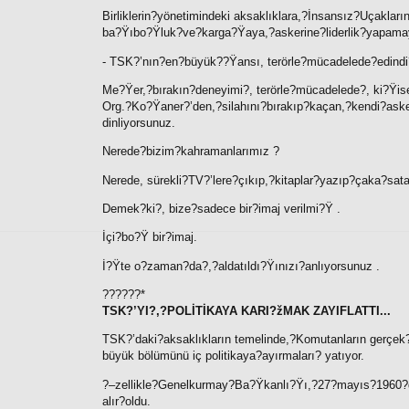
Birliklerin?yönetimindeki aksaklıklara,?İnsansız?Uçakları
ba?Ÿıbo?Ÿluk?ve?karga?Ÿaya,?askerine?liderlik?yapamaya
- TSK?’nın?en?büyük??Ÿansı, terörle?mücadelede?edindi?
Me?Ÿer,?bırakın?deneyimi?, terörle?mücadelede?, ki?Ÿisel
Org.?Ko?Ÿaner?’den,?silahını?bırakıp?kaçan,?kendi?asker
dinliyorsunuz.
Nerede?bizim?kahramanlarımız ?
Nerede, sürekli?TV?’lere?çıkıp,?kitaplar?yazıp?çaka?sa
Demek?ki?, bize?sadece bir?imaj verilmi?Ÿ .
İçi?bo?Ÿ bir?imaj.
İ?Ÿte o?zaman?da?,?aldatıldı?Ÿınızı?anlıyorsunuz .
??????*
TSK?’YI?,?POLİTİKAYA KARI?žMAK ZAYIFLATTI...
TSK?’daki?aksaklıkların temelinde,?Komutanların gerçek?
büyük bölümünü iç politikaya?ayırmaları? yatıyor.
?–zellikle?Genelkurmay?Ba?Ÿkanlı?Ÿı,?27?mayıs?1960?dar
alır?oldu.