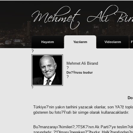
Hayatım
Yazılarım
Videolarım
F
?
Mehmet Ali Birand
?
Do?Ÿrusu budur
?
?
Do
Türkiye?’nin yakın tarihini yazacak olanlar, son YA?ž t
gösteren bu foto?Ÿrafı bir simge olarak kullanacaklardır.
Bu?manzarayı?kimileri?,?TSK?’nın Ak Parti?’ye teslim?olu
zorundadır. ?“Olması?gereken?”?budur. Halk?tarafından?