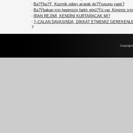
Ba?Ÿbu?Ÿ, Kozmik odayı açarak do?Ÿrusunu yaptı?
-
Ba?Ÿbakan için hepimizin farklı görü?Ÿü var. Kimimiz için 
-
İRAN REJİMİ, KENDİNİ KURTARACAK MI?
-
?–CALAN DAVASINDA, DİKKAT ETMEMİZ GEREKENL
-
?
Copyrigh