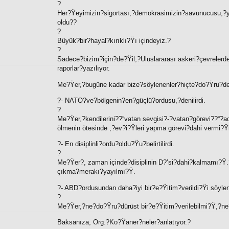
?
Her?Ÿeyimizin?sigortası,?demokrasimizin?savunucusu,?
oldu??
?
Büyük?bir?hayal?kırıklı?Ÿı içindeyiz.?
?
Sadece?bizim?için?de?Ÿil,?Uluslararası askeri?çevreler
raporlar?yazılıyor.
Me?Ÿer,?bugüne kadar bize?söylenenler?hiçte?do?Ÿru?d
?- NATO?ve?bölgenin?en?güçlü?ordusu,?denilirdi.
?
Me?Ÿer,?kendilerini??“vatan sevgisi?-?vatan?görevi??“?
ölmenin ötesinde ,?ev?i?Ÿleri yapma görevi?dahi vermi?Ÿ
?- En disiplinli?ordu?oldu?Ÿu?belirtilirdi.
?
Me?Ÿer?, zaman içinde?disiplinin D?’si?dahi?kalmamı?Ÿ
çıkma?merakı?yayılmı?Ÿ.
?- ABD?ordusundan daha?iyi bir?e?Ÿitim?verildi?Ÿi söyleni
?
Me?Ÿer,?ne?do?Ÿru?dürüst bir?e?Ÿitim?verilebilmi?Ÿ,?ne?
Baksanıza, Org.?Ko?Ÿaner?neler?anlatıyor.?