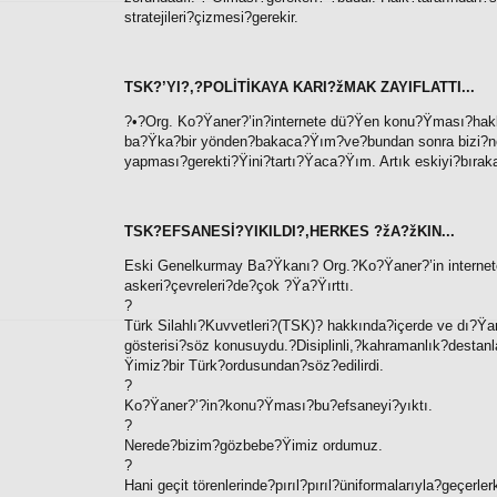
stratejileri?çizmesi?gerekir.
TSK?’YI?,?POLİTİKAYA KARI?žMAK ZAYIFLATTI...
?•?Org. Ko?Ÿaner?’in?internete dü?Ÿen konu?Ÿması?hakkı
ba?Ÿka?bir yönden?bakaca?Ÿım?ve?bundan sonra bizi?ne
yapması?gerekti?Ÿini?tartı?Ÿaca?Ÿım. Artık eskiyi?bırak
TSK?EFSANESİ?YIKILDI?,HERKES ?žA?žKIN...
Eski Genelkurmay Ba?Ÿkanı? Org.?Ko?Ÿaner?’in internet
askeri?çevreleri?de?çok ?Ÿa?Ÿırttı.
?
Türk Silahlı?Kuvvetleri?(TSK)? hakkında?içerde ve dı?Ÿa
gösterisi?söz konusuydu.?Disiplinli,?kahramanlık?destanla
Ÿimiz?bir Türk?ordusundan?söz?edilirdi.
?
Ko?Ÿaner?’?in?konu?Ÿması?bu?efsaneyi?yıktı.
?
Nerede?bizim?gözbebe?Ÿimiz ordumuz.
?
Hani geçit törenlerinde?pırıl?pırıl?üniformalarıyla?geçe