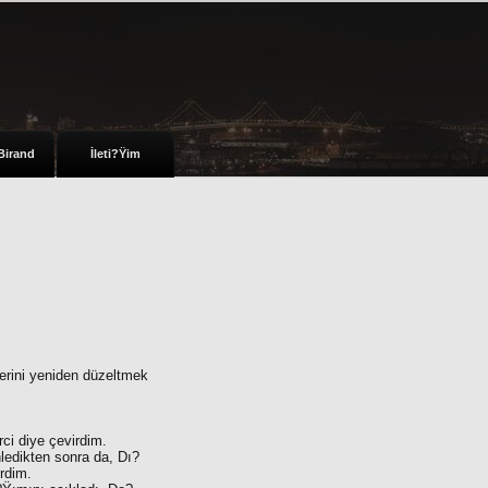
Birand
İleti?Ÿim
erini yeniden düzeltmek
ci diye çevirdim.
ledikten sonra da, Dı?
rdim.