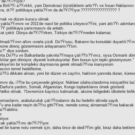
r de?Ÿi?Ÿiyor?
Birli?Ÿi a?Ÿırlıklı, yani Demokrasi (özürlüklerin arttı?Ÿı ve İnsan Haklarının 
 sıra, dı?Ÿ politikaya yakla?Ÿım da de?Ÿi?Ÿiyor.????????????????? ?
ırmak ve düzen kurucu olmak
yakla?Ÿımını ve 2011'de nasıl bir politika izleyece?Ÿini, yani attı?Ÿı adımlar
?Ÿ politikaya yansımasını da anlattı.
kkat çekti: Dünya de?Ÿi?Ÿirken, Türkiye de?Ÿi?Ÿmeden kalamaz.
madı?Ÿının altını ısrarla çizdi. Do?Ÿrusu, Bakanın bu konudaki duyarlılı?Ÿın
lesine direnç göstermesini anlayamamı?Ÿtım.
iz?" diye sordum.
 Orta Do?Ÿu ve Balkanlarda yakınla?Ÿmaya çalı?Ÿtı?Ÿımız, oysa Osmanlı dön
ılılar geri dönüyor, diyerek korkutuyorlar. Ben bunun için tepki gösteriyorum." 
rkiye'nin bir kompleks duymasına gerek olmadı?Ÿına inanıyorum.
asının temel hedeflerine,
ü?Ÿü dikkate alınan, yeni bir düzen ve zayıfın, haklının yanında duran, kürese
ını da, i?Ÿte bu çerçevede görüyor. Nükleer silahsızlandırma inisiyatifini ba
Darfur'a yardım, Somali, Afganistan, Kongo toplantılarını örnek gösterdi.
œlke olmak. ?‡evremize kayıtsız kalmamak, aksine bölgedeki ülkelerle birlikt
emaslarını, arabuluculuk çalı?Ÿmalarını da bu hedefin altında saydı.
?Ÿu ana kadar neyin do?Ÿru gitti?Ÿine, nerede sonuç alınamadı?Ÿına bakacak 
?Ÿabiliriz.
r.
riyor.
ncak yakla?Ÿımı de?Ÿi?Ÿiyor.
el bir karne notu vermek için, daha önce de dedi?Ÿim gibi, biraz daha bekle