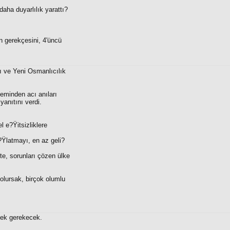
daha duyarlılık yarattı?
ın gerekçesini, 4'üncü
ı ve Yeni Osmanlıcılık
eminden acı anıları
yanıtını verdi.
l e?Ÿitsizliklere
?Ÿlatmayı, en az geli?
e, sorunları çözen ülke
olursak, birçok olumlu
mek gerekecek.