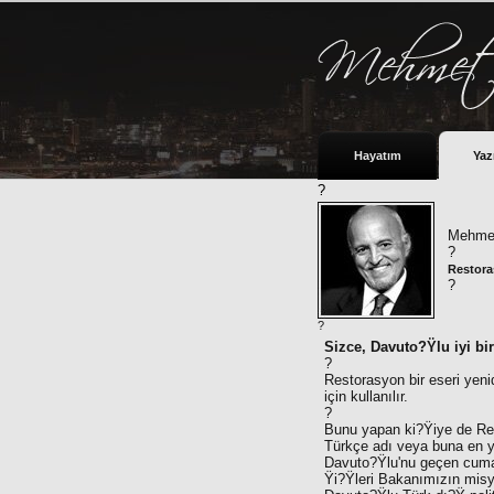
Hayatım
Yaz
?
Mehmet
?
Restora
?
?
Sizce, Davuto?Ÿlu iyi bi
?
Restorasyon bir eseri yen
için kullanılır.
?
Bunu yapan ki?Ÿiye de Rest
Türkçe adı veya buna en ya
Davuto?Ÿlu'nu geçen cumar
Ÿi?Ÿleri Bakanımızın misy