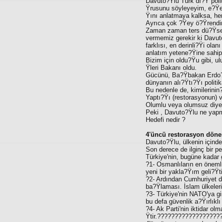
Davuto?Ÿlu Türk dı?Ÿ polit
Ÿrusunu söyleyeyim, e?Ÿer
Ÿını anlatmaya kalksa, he
Ayrıca çok ?Ÿey ö?Ÿrend
Zaman zaman ters dü?Ÿsek
vermemiz gerekir ki Davut
farklısı, en derinli?Ÿi ola
anlatım yetene?Ÿine sahip
Bizim için oldu?Ÿu gibi, u
Ÿleri Bakanı oldu.
Gücünü, Ba?Ÿbakan Erdo?Ÿan
dünyanın alı?Ÿtı?Ÿı politik
Bu nedenle de, kimilerinin?
Yaptı?Ÿı (restorasyonun) v
Olumlu veya olumsuz diye 
Peki , Davuto?Ÿlu ne yapm
Hedefi nedir ?
4'üncü restorasyon dön
Davuto?Ÿlu, ülkenin içind
Son derece de ilginç bir per
Türkiye'nin, bugüne kadar 
?1- Osmanlıların en öneml
yeni bir yakla?Ÿım geli?Ÿtir
?2- Ardından Cumhuriyet dö
ba?Ÿlaması. İslam ülkeler
?3- Türkiye'nin NATO'ya gi
bu defa güvenlik a?Ÿırlıklı
?4- Ak Parti'nin iktidar ol
Ÿtir.?????????????????