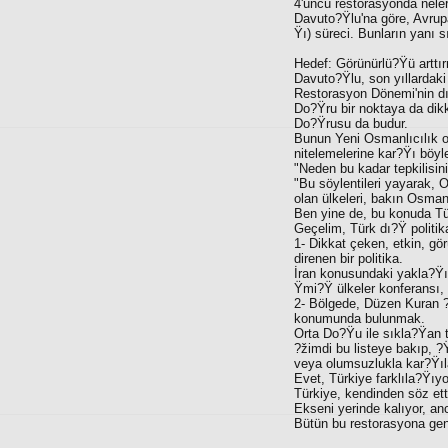
4'üncü restorasyonda nele
Davuto?Ÿlu'na göre, Avrupa 
Ÿı) süreci. Bunların yanı
Hedef: Görünürlü?Ÿü artt
Davuto?Ÿlu, son yıllardaki 
Restorasyon Dönemi'nin dı
Do?Ÿru bir noktaya da di
Do?Ÿrusu da budur.
Bunun Yeni Osmanlıcılık ol
nitelemelerine kar?Ÿı böy
"Neden bu kadar tepkilisin
"Bu söylentileri yayarak,
olan ülkeleri, bakın Osmanl
Ben yine de, bu konuda Tü
Geçelim, Türk dı?Ÿ politik
1- Dikkat çeken, etkin, gör
direnen bir politika.
İran konusundaki yakla?Ÿım
Ÿmi?Ÿ ülkeler konferansı, 
2- Bölgede, Düzen Kuran ?
konumunda bulunmak.
Orta Do?Ÿu ile sıkla?Ÿan t
?žimdi bu listeye bakıp, 
veya olumsuzlukla kar?Ÿıla
Evet, Türkiye farklıla?Ÿıyo
Türkiye, kendinden söz etti
Ekseni yerinde kalıyor, a
Bütün bu restorasyona gen