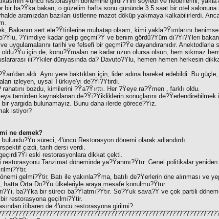
ikasının 4'üncü restorasyon dönemine girdi?Ÿini söyledi ve hedeflerini, yakla
 bir ba?Ÿka bakan, o güzelim hafta sonu gününde 3.5 saat bir otel salonuna 
rhalde aramızdan bazıları üstlerine mazot döküp yakmaya kalkabilirlerdi. Anc
im.
, Bakanın sert ele?Ÿtirilerine muhatap olsam, kimi yakla?Ÿımlarını benims
o?Ÿlu, ?Ÿimdiye kadar gelip geçmi?Ÿ ve benim gördü?Ÿüm dı?Ÿi?Ÿleri bakanl
nı ve uygulamalarını tarihi ve felsefi bir geçmi?Ÿe dayandıranıdır. Anektodlarla s
 oldu?Ÿu için de, konu?Ÿmaları ne kadar uzun olursa olsun, hem sıkmaz hem de
luslararası ili?Ÿkiler dünyasında da? Davuto?Ÿlu, hemen hemen herkesin dikka
'dan aldı. Aynı yere baktıkları için, lider adına hareket edebildi. Bu güçle
aları izleyen, uysal Türkiye'yi de?Ÿi?Ÿtirdi.
 rahatını bozdu, kimilerini ?Ÿa?Ÿırttı. Her ?Ÿeye ra?Ÿmen , farklı oldu.
eya tamirden kaynaklanan de?Ÿi?Ÿikliklerin sonuçlarını de?Ÿerlendirebilmek i
bir yargıda bulunamayız. Bunu daha ilerde görece?Ÿiz.
ak istiyor?
emi ne demek?
e bulundu?Ÿu süreci, 4'üncü Restorasyon dönemi olarak adlandırdı.
spektif çizdi, tarih dersi verdi.
geçirdi?Ÿi eski restorasyonlara dikkat çekti.
i restorasyonu Tanzimat döneminde ya?Ÿanmı?Ÿtır. Genel politikalar yeniden
ilmi?Ÿtir.
nemi gelmi?Ÿtir. Batı ile yakınla?Ÿma, batılı de?Ÿerlerin öne alınması ve yepy
i, hatta Orta Do?Ÿu ülkeleriyle araya mesafe konulmu?Ÿtur.
ri?Ÿi, ba?Ÿka bir süreci ba?Ÿlatmı?Ÿtır. So?Ÿuk sava?Ÿ ve çok partili döneme g
 bir restorasyona geçilmi?Ÿtir.
masından itibaren de 4'üncü restorasyona girilmi?
?????????????????????????????????????????????????????????????????