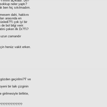
?Ÿımını açıkladı. Do?
sokkup neler yaptı?
ak ben hiç sıkılmadım.
emesem dahi, hakkını
arı arasında en
üsledi?Ÿi çok iyi bir
 bol bilgi verir.
tini çeken ilk Dı?Ÿi?
, uzun zamandır
çin henüz vakit erken.
 gözden geçirilmi?Ÿ ve
eni bir laik çizginin
irilmesiyle birlikte,
??????????????