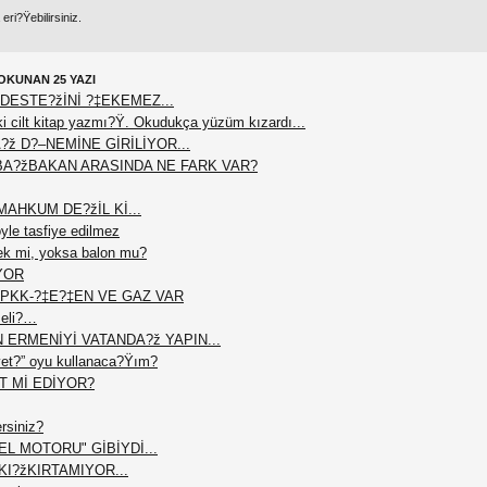
ri?Ÿebilirsiniz.
OKUNAN 25 YAZI
DESTE?žİNİ ?‡EKEMEZ...
 cilt kitap yazmı?Ÿ. Okudukça yüzüm kızardı...
?ž D?–NEMİNE GİRİLİYOR...
BA?žBAKAN ARASINDA NE FARK VAR?
AHKUM DE?žİL Kİ...
le tasfiye edilmez
ek mi, yoksa balon mu?
YOR
PKK-?‡E?‡EN VE GAZ VAR
meli?…
N ERMENİYİ VATANDA?ž YAPIN...
et?” oyu kullanaca?Ÿım?
T Mİ EDİYOR?
ersiniz?
L MOTORU" GİBİYDİ...
I?žKIRTAMIYOR...