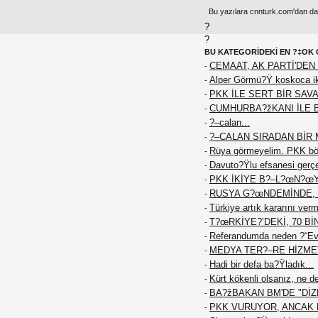
Bu yazılara cnnturk.com'dan da e
?
?
BU KATEGORİDEKİ EN ?‡OK 
CEMAAT, AK PARTİ'DEN 
-
Alper Görmü?Ÿ koskoca iki
-
PKK İLE SERT BİR SAVA
-
CUMHURBA?žKANI İLE 
-
?–calan...
-
?–CALAN SIRADAN BİR M
-
Rüya görmeyelim. PKK böy
-
Davuto?Ÿlu efsanesi gerç
-
PKK İKİYE B?–L?œN?œ
-
RUSYA G?œNDEMİNDE, 
-
Türkiye artık kararını ver
-
T?œRKİYE?’DEKİ, 70 Bİ
-
Referandumda neden ?“Ev
-
MEDYA TER?–RE HİZME
-
Hadi bir defa ba?Ÿladık...
-
Kürt kökenli olsanız, ne d
-
BA?žBAKAN BM'DE "DİZE
-
PKK VURUYOR, ANCAK K
-