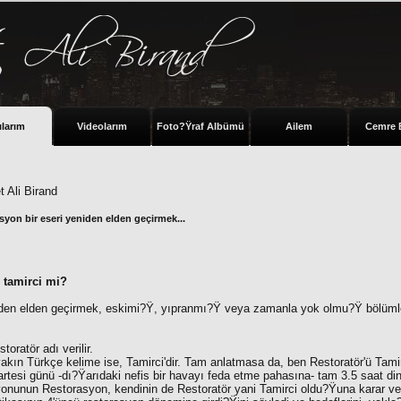
ılarım
Videolarım
Foto?Ÿraf Albümü
Ailem
Cemre 
 Ali Birand
syon bir eseri yeniden elden geçirmek...
r tamirci mi?
iden elden geçirmek, eskimi?Ÿ, yıpranmı?Ÿ veya zamanla yok olmu?Ÿ bölüml
oratör adı verilir.
kın Türkçe kelime ise, Tamirci'dir. Tam anlatmasa da, ben Restoratör'ü Tamir
tesi günü -dı?Ÿarıdaki nefis bir havayı feda etme pahasına- tam 3.5 saat din
onunun Restorasyon, kendinin de Restoratör yani Tamirci oldu?Ÿuna karar ve