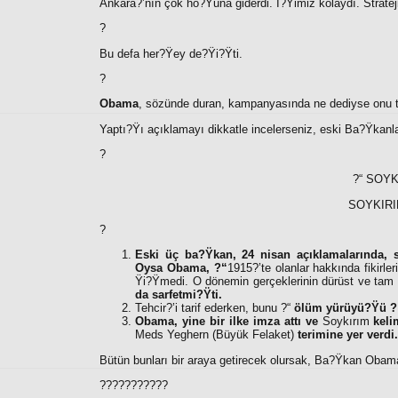
Ankara?’nın çok ho?Ÿuna giderdi. İ?Ÿimiz kolaydı. Stratej
?
Bu defa her?Ÿey de?Ÿi?Ÿti.
?
Obama
, sözünde duran, kampanyasında ne dediyse onu t
Yaptı?Ÿı açıklamayı dikkatle incelerseniz, eski Ba?Ÿkanl
?
?“ SOY
SOYKIRI
?
Eski üç ba?Ÿkan, 24 nisan açıklamalarında, s
Oysa Obama, ?“
1915?’te olanlar hakkında fikirl
Ÿi?Ÿmedi. O dönemin gerçeklerinin dürüst ve tam o
da sarfetmi?Ÿti.
Tehcir?’i tarif ederken, bunu ?“
ölüm yürüyü?Ÿü ?
Obama, yine bir ilke imza attı ve
Soykırım
keli
Meds Yeghern (Büyük Felaket)
terimine yer verdi.
Bütün bunları bir araya getirecek olursak, Ba?Ÿkan Obam
???????????