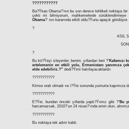
???????????
Ba?Ÿkan Obama?’nın bu son derece tehlikeli noktaya bir a
çekti mi bilmiyorum, mahkemelerde sürüklendirmeye 
Obama
?’ nın kararında etkili oldu?Ÿunu apaçık görülüyor.
?
ASIL 
SON
?
Bu kö?Ÿeyi izleyenler, benim, yıllardan beri ?“
Kafamızı k
ertelemenin en etkili yolu, Ermenistanı yanımıza çek
elde edebiliriz.?”
dedi?Ÿimi hatırlayacaklardır.
???????????
Kimse oralı olmadı ve i?Ÿte sonunda yumurta kapımıza d
???????????
E?Ÿer, bundan önceki yıllarda yaptı?Ÿımız gibi ?“
Bu yı
harcamazsak, 2010?’un 24 nisan?’ında emin olun, alnım
???????????
Bu noktaya tek adım kaldı.