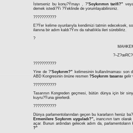
İsterseniz bu konu?Ÿmayı , ?“
Soykırımın tarifi?”
vey
demek istedi?Ÿi ?Ÿeklinde de yorumlayabilirsiniz.
???????????
E?Ÿer kelime oyunlarıyla kendimizi tatmin edeceksek, s
ilanına bir adım kaldı?Ÿını da rahatlıkla ileri sürebiliriz.
?
MAHKEM
?–Z?œRC?
???????????
Yine de ?“
Soykırım?”
kelimesinin kullanılmaması son de
ABD Kongresinin önüne resmen
?Soykırım tasarısı
gelir 
???????????
Tasarının Kongreden geçmesi, bütün dünya için bir si
kuyru?Ÿuna girerlerdi.
???????????
Dünya parlamentolarından geçen bu kararların henüz ba?
Ermenilere Soykırım uyguladı?”,
inancının tam olarak
açar. Bunun ardından gelecek adım da, parlamentoların 
?”