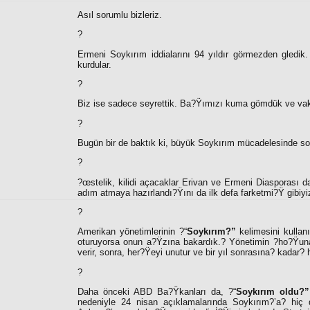
Asıl sorumlu bizleriz.
?
Ermeni Soykırım iddialarını 94 yıldır görmezden gledik. 
kurdular.
?
Biz ise sadece seyrettik. Ba?Ÿımızı kuma gömdük ve vakti
?
Bugün bir de baktık ki, büyük Soykırım mücadelesinde s
?
?œstelik, kilidi açacaklar Erivan ve Ermeni Diasporası 
adım atmaya hazırlandı?Ÿını da ilk defa farketmi?Ÿ gibiyiz
?
Amerikan yönetimlerinin ?“
Soykırım?”
kelimesini kulla
oturuyorsa onun a?Ÿzına bakardık.? Yönetimin ?ho?Ÿuna 
verir, sonra, her?Ÿeyi unutur ve bir yıl sonrasına? kadar?
?
Daha önceki ABD Ba?Ÿkanları da, ?“
Soykırım oldu?”
nedeniyle 24 nisan açıklamalarında Soykırım?’a? hiç d