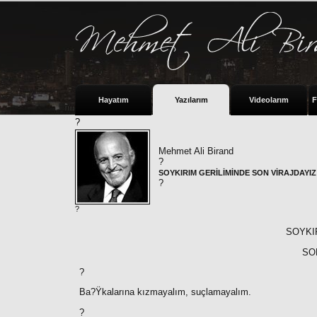
Hayatım
Yazılarım
Videolarım
F
?
Mehmet Ali Birand
?
SOYKIRIM GERİLİMİNDE SON VİRAJDAYIZ
?
?
SOYKI
SO
?
Ba?Ÿkalarına kızmayalım, suçlamayalım.
?