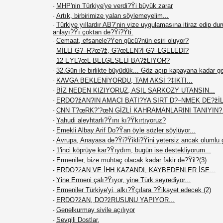
MHP'nin Türkiye'ye verdi?Ÿi büyük zarar
-
Artık, birbirimize yalan söylemeyelim...
-
Türkiye yıllardır AB?’nin vize uygulamasına itiraz edip du
-
anlayı?Ÿı çoktan de?Ÿi?Ÿti.
Cemaat, efsanele?Ÿen gücü?nün esiri oluyor?
-
MİLLİ G?–R?œ?ž, G?œLEN?İ G?–LGELEDİ?
-
12 EYL?œL BELGESELİ BA?žLIYOR?
-
32.Gün ile birlikte büyüdük... Göz açıp kapayana kadar g
-
KAVGA BEKLENİYORDU, TAM AKSİ ?‡IKTI...
-
BİZ NEDEN KIZIYORUZ, ASIL SARKOZY UTANSIN...
-
ERDO?žAN?IN AMACI BATI?YA SIRT D?–NMEK DE?žİL.
-
CNN T?œRK?’?œN GİZLİ KAHRAMANLARINI TANIYIN
-
Yahudi aleyhtarlı?Ÿını kı?Ÿkırtıyoruz?
-
Emekli Albay Arif Do?Ÿan öyle sözler söylüyor...
-
Avrupa, Anayasa de?Ÿi?Ÿikli?Ÿini yetersiz ancak olumlu 
-
1'inci köprüye kar?Ÿıydım, bugün ise destekliyorum...
-
Ermeniler, bize muhtaç olacak kadar fakir de?Ÿil?(3)
-
ERDO?žAN VE İHH KAZANDI, KAYBEDENLER İSE...
-
Yine Ermeni çalı?Ÿıyor, yine Türk seyrediyor...
-
Ermeniler Türkiye'yi, alkı?Ÿçılara ?Ÿikayet edecek (2)
-
ERDO?žAN, DO?žRUSUNU YAPIYOR...
-
Genelkurmay sivile açılıyor
-
Sevgili Dostlar,
-