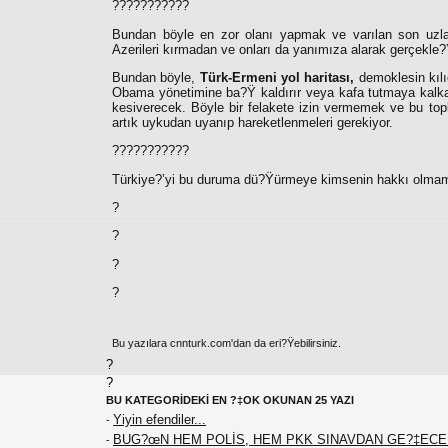
???????????
Bundan böyle en zor olanı yapmak ve varılan son uzla
Azerileri kırmadan ve onları da yanımıza alarak gerçekle?Ÿ
Bundan böyle,
Türk-Ermeni yol haritası,
demoklesin kıl
Obama yönetimine ba?Ÿ kaldırır veya kafa tutmaya kalkar
kesiverecek. Böyle bir felakete izin vermemek ve bu top
artık uykudan uyanıp hareketlenmeleri gerekiyor.
???????????
Türkiye?’yi bu duruma dü?Ÿürmeye kimsenin hakkı olmam
?
?
?
?
Bu yazılara cnnturk.com'dan da eri?Ÿebilirsiniz.
?
?
BU KATEGORİDEKİ EN ?‡OK OKUNAN 25 YAZI
Yiyin efendiler...
-
BUG?œN HEM POLİS, HEM PKK SINAVDAN GE?‡EC
-