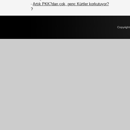
Artık PKK?dan çok, genç Kürtler korkutuyor?
-
?
Copyrigh