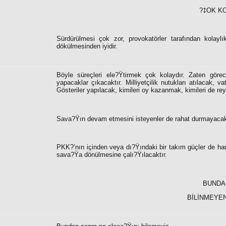
?‡OK KO
Sürdürülmesi çok zor, provokatörler tarafından kolayl
dökülmesinden iyidir.
Böyle süreçleri ele?Ÿtirmek çok kolaydır. Zaten görece
yapacaklar çıkacaktır. Milliyetçilik nutukları atılacak, v
Gösteriler yapılacak, kimileri oy kazanmak, kimileri de re
Sava?Ÿın devam etmesini isteyenler de rahat durmayacakl
PKK?’nın içinden veya dı?Ÿındaki bir takım güçler de har
sava?Ÿa dönülmesine çalı?Ÿılacaktır.
BUNDA
BİLİNMEYEN