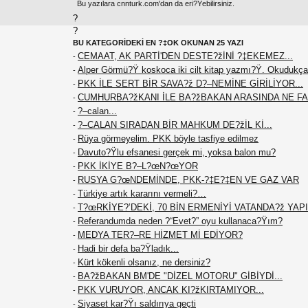
Bu yazılara cnnturk.com'dan da eri?Ÿebilirsiniz.
?
?
BU KATEGORİDEKİ EN ?‡OK OKUNAN 25 YAZI
CEMAAT, AK PARTİ'DEN DESTE?žİNİ ?‡EKEMEZ...
-
Alper Görmü?Ÿ koskoca iki cilt kitap yazmı?Ÿ. Okudukça
-
PKK İLE SERT BİR SAVA?ž D?–NEMİNE GİRİLİYOR...
-
CUMHURBA?žKANI İLE BA?žBAKAN ARASINDA NE F
-
?–calan...
-
?–CALAN SIRADAN BİR MAHKUM DE?žİL Kİ...
-
Rüya görmeyelim. PKK böyle tasfiye edilmez
-
Davuto?Ÿlu efsanesi gerçek mi, yoksa balon mu?
-
PKK İKİYE B?–L?œN?œYOR
-
RUSYA G?œNDEMİNDE, PKK-?‡E?‡EN VE GAZ VAR
-
Türkiye artık kararını vermeli?…
-
T?œRKİYE?’DEKİ, 70 BİN ERMENİYİ VATANDA?ž YAPIN
-
Referandumda neden ?“Evet?” oyu kullanaca?Ÿım?
-
MEDYA TER?–RE HİZMET Mİ EDİYOR?
-
Hadi bir defa ba?Ÿladık...
-
Kürt kökenli olsanız, ne dersiniz?
-
BA?žBAKAN BM'DE "DİZEL MOTORU" GİBİYDİ...
-
PKK VURUYOR, ANCAK KI?žKIRTAMIYOR...
-
Siyaset kar?Ÿı saldırıya geçti
-