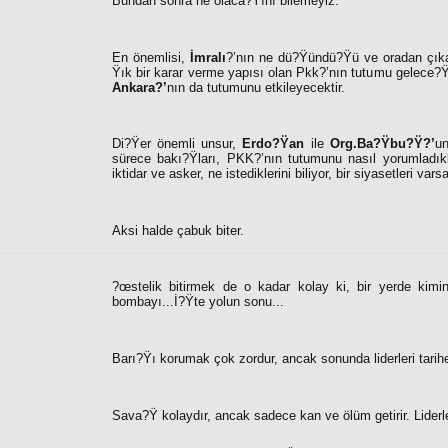
Bundan sonra ne olaca?Ÿını bilemeyiz.
En önemlisi,
İmralı
?’nın ne dü?Ÿündü?Ÿü ve oradan çık
Ÿık bir karar verme yapısı olan Pkk?’nın tutumu gelece?Ÿ
Ankara?’
nın da tutumunu etkileyecektir.
Di?Ÿer önemli unsur,
Erdo?Ÿan
ile
Org.Ba?Ÿbu?Ÿ?’
un
sürece bakı?Ÿları, PKK?’nın tutumunu nasıl yorumladıkl
iktidar ve asker, ne istediklerini biliyor, bir siyasetleri var
Aksi halde çabuk biter.
?œstelik bitirmek de o kadar kolay ki, bir yerde kimi
bombayı...İ?Ÿte yolun sonu...
Barı?Ÿı korumak çok zordur, ancak sonunda liderleri tarihe
Sava?Ÿ kolaydır, ancak sadece kan ve ölüm getirir. Liderler