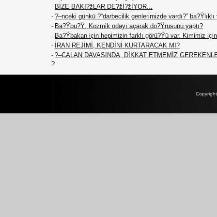
BİZE BAKI?žLAR DE?žİ?žİYOR...
-
?–nceki günkü ?“darbecilik genlerimizde vardı?” ba?Ÿlıklı
-
Ba?Ÿbu?Ÿ, Kozmik odayı açarak do?Ÿrusunu yaptı?
-
Ba?Ÿbakan için hepimizin farklı görü?Ÿü var. Kimimiz için 
-
İRAN REJİMİ, KENDİNİ KURTARACAK MI?
-
?–CALAN DAVASINDA, DİKKAT ETMEMİZ GEREKENL
-
?
Copyrigh