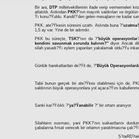
Bir ara,
DTP
milletvekillerinin ifade verip vermemeleri 
atlatıldı. Ardından
PKK?’
nın
mayınlı saldırıları ve örgütü
Ÿı konu?Ÿuldu. Kandil?’den gelen mesajların ne kadar sam
PKK, ate?Ÿkesin süresini uzattı. Aslında buna ?“
uzatma
1,5 ay var. Yine de bir adımdır.
PKK bu süreçte,
TSK?’
nın da ?“
büyük operasyonlar
kendimi savunmak zorunda kalırım?”
diyor. Ancak di
silah yasadı?Ÿı eylem yapanları yakalamak oldu?Ÿu inkar 
Günlük harekatlardan de?Ÿil de, ?“
Büyük Operasyonlard
Tabii bunun gerçek bir ate?Ÿkes olabilmesi için de, PKK?
saldırının büyük operasyonlara yol açaca?Ÿını kabullenme
Sanki kar?Ÿılıklı ?“
ya?Ÿanabilir
?“ bir ortam aranıyor.
Silahların susması, yani PKK?’nın suikastlarını durdu
çabalarına fırsat verecek bir ortamın yaratılmasına çalı?Ÿı
S?œRD?œR