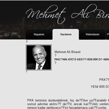
Hayatım
Yazılarım
Videolarım
F
?
Mehmet Ali Birand
?
PKK?’NIN ATE?ž-KES?’İ YENİ BİR D?–NE
?
?
PKK?’
YENİ BİR D
PKK terörünü durdurabilmek, hiç de?Ÿilse ya?Ÿanabilir bi
somut adımlar atılmı?Ÿ de?Ÿil, ancak kar?Ÿılıklı verilen 
nereye kadar gerileyece?Ÿini hesaplamaya çalı?Ÿıyorlar.