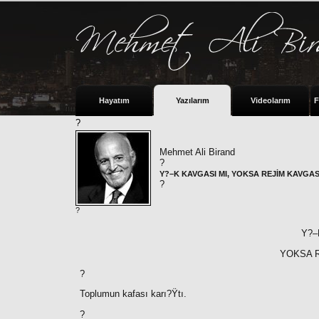
Hayatım
Yazılarım
Videolarım
F
?
Mehmet Ali Birand
?
Y?–K KAVGASI MI, YOKSA REJİM KAVGAS
?
?
Y?–
YOKSA R
?
Toplumun kafası karı?Ÿtı.
?