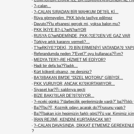
-
?–calan...
-
?–CALAN SIRADAN BİR MAHKUM DE?žİL Kİ...
-
Rüya görmeyelim. PKK böyle tasfiye edilmez
-
Davuto?Ÿlu efsanesi gerçek mi, yoksa balon mu?
-
PKK İKİYE B?–L?œN?œYOR
-
RUSYA G?œNDEMİNDE, PKK-?‡E?‡EN VE GAZ VAR
-
Türkiye artık kararını vermeli?…
-
T?œRKİYE?’DEKİ, 70 BİN ERMENİYİ VATANDA?ž YAPIN
-
Referandumda neden ?“Evet?” oyu kullanaca?Ÿım?
-
MEDYA TER?–RE HİZMET Mİ EDİYOR?
-
Hadi bir defa ba?Ÿladık...
-
Kürt kökenli olsanız, ne dersiniz?
-
BA?žBAKAN BM'DE "DİZEL MOTORU" GİBİYDİ...
-
PKK VURUYOR, ANCAK KI?žKIRTAMIYOR...
-
Siyaset kar?Ÿı saldırıya geçti
-
BİZE BAKI?žLAR DE?žİ?žİYOR...
-
?–nceki günkü ?“darbecilik genlerimizde vardı?” ba?Ÿlıklı
-
Ba?Ÿbu?Ÿ, Kozmik odayı açarak do?Ÿrusunu yaptı?
-
Ba?Ÿbakan için hepimizin farklı görü?Ÿü var. Kimimiz için 
-
İRAN REJİMİ, KENDİNİ KURTARACAK MI?
-
?–CALAN DAVASINDA, DİKKAT ETMEMİZ GEREKENL
-
?