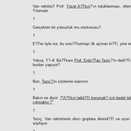
Van rektörü? Prof.
Yücel A?Ÿkın
?’ın tutuklanması, elle
Ÿılamadı.
?
Gerçekten bir yolsuzluk mu sözkonusu?
?
E?Ÿer öyle ise, bu soru?Ÿturmayı ilk açtıran ki?Ÿi, yine re
?
Yoksa, Y?–K Ba?Ÿkanı
Prof. Erdo?Ÿan Teziç
?’in dedi?Ÿ
bunları yapıyor?
?
Ben,
Teziç?’
in sözlerine inanırım.
?
Bakın ne diyor:
?“A?Ÿkın laikli?Ÿi korumak? için bedel ö
çıkmaktır.?”
?
Teziç, Van rektörünün dinci gruplara direndi?Ÿi ve uzun
söylüyor.