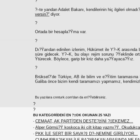
?
?–te yandan Adalet Bakanı, kendilerinin hiç ilgileri olmadı?
versin?”
diyor.
?
Ortada bir hesapla?Ÿma var.
?
Dı?Ÿarıdan edinilen izlenim, Hükümet ile Y?–K arasında
süre gidecek. Y?–K, bu olayı rejim sorunu ?Ÿeklinde or
Ÿtürecek. Böylece, garip bir kriz daha ya?Ÿayaca?Ÿız.
?
Brüksel?’de Türkiye, AB ile bilim ve e?Ÿitim taramasına 
Galiba önce bizim kendi taramamızı yapmamız, kendimiz
Bu yazılara cnnturk.com'dan da eri?Ÿebilirsiniz.
?
?
BU KATEGORİDEKİ EN ?‡OK OKUNAN 25 YAZI
CEMAAT, AK PARTİ'DEN DESTE?žİNİ ?‡EKEMEZ...
-
Alper Görmü?Ÿ koskoca iki cilt kitap yazmı?Ÿ. Okudukça
-
PKK İLE SERT BİR SAVA?ž D?–NEMİNE GİRİLİYOR...
-
CUMHURBA?žKANI İLE BA?žBAKAN ARASINDA NE F