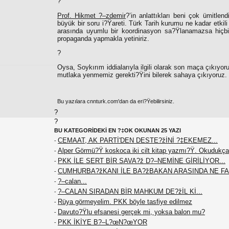
?
Prof. Hikmet ?–zdemir
?’in anlattıkları beni çok ümitle
büyük bir soru i?Ÿareti. Türk Tarih kurumu ne kadar etki
arasında uyumlu bir koordinasyon sa?Ÿlanamazsa hiçb
propaganda yapmakla yetiniriz.
?
Oysa, Soykırım iddialarıyla ilgili olarak son maça çıkıy
mutlaka yenmemiz gerekti?Ÿini bilerek sahaya çıkıyoruz.
Bu yazılara cnnturk.com'dan da eri?Ÿebilirsiniz.
?
?
BU KATEGORİDEKİ EN ?‡OK OKUNAN 25 YAZI
CEMAAT, AK PARTİ'DEN DESTE?žİNİ ?‡EKEMEZ...
-
Alper Görmü?Ÿ koskoca iki cilt kitap yazmı?Ÿ. Okudukça
-
PKK İLE SERT BİR SAVA?ž D?–NEMİNE GİRİLİYOR...
-
CUMHURBA?žKANI İLE BA?žBAKAN ARASINDA NE F
-
?–calan...
-
?–CALAN SIRADAN BİR MAHKUM DE?žİL Kİ...
-
Rüya görmeyelim. PKK böyle tasfiye edilmez
-
Davuto?Ÿlu efsanesi gerçek mi, yoksa balon mu?
-
PKK İKİYE B?–L?œN?œYOR
-