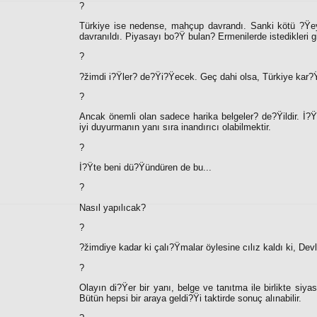
?
Türkiye ise nedense, mahçup davrandı. Sanki kötü ?Ÿ
davranıldı. Piyasayı bo?Ÿ bulan? Ermenilerde istedikleri gib
?
?žimdi i?Ÿler? de?Ÿi?Ÿecek. Geç dahi olsa, Türkiye kar?Ÿı i
?
Ancak önemli olan sadece harika belgeler? de?Ÿildir. İ?Ÿ
iyi duyurmanın yanı sıra inandırıcı olabilmektir.
?
İ?Ÿte beni dü?Ÿündüren de bu...
?
Nasıl yapılıcak?
?
?žimdiye kadar ki çalı?Ÿmalar öylesine cılız kaldı ki, Dev
?
Olayın di?Ÿer bir yanı, belge ve tanıtma ile birlikte si
Bütün hepsi bir araya geldi?Ÿi taktirde sonuç alınabilir.