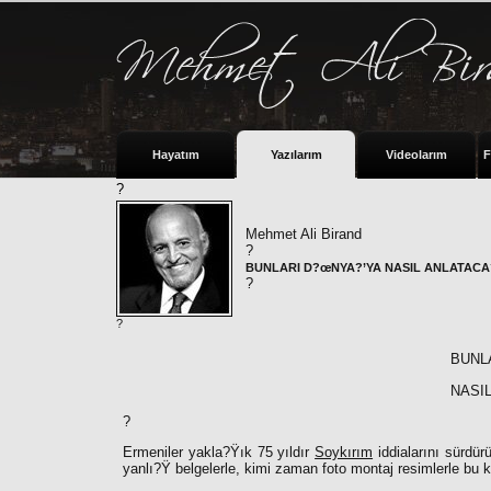
Hayatım
Yazılarım
Videolarım
F
?
Mehmet Ali Birand
?
BUNLARI D?œNYA?’YA NASIL ANLATACA
?
?
BUNL
NASIL
?
Ermeniler yakla?Ÿık 75 yıldır
Soykırım
iddialarını sürdür
yanlı?Ÿ belgelerle, kimi zaman foto montaj resimlerle bu 