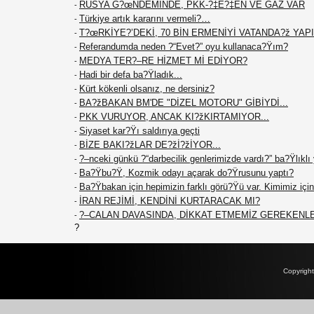
RUSYA G?œNDEMİNDE, PKK-?‡E?‡EN VE GAZ VAR
-
Türkiye artık kararını vermeli?…
-
T?œRKİYE?’DEKİ, 70 BİN ERMENİYİ VATANDA?ž YAPIN
-
Referandumda neden ?“Evet?” oyu kullanaca?Ÿım?
-
MEDYA TER?–RE HİZMET Mİ EDİYOR?
-
Hadi bir defa ba?Ÿladık...
-
Kürt kökenli olsanız, ne dersiniz?
-
BA?žBAKAN BM'DE "DİZEL MOTORU" GİBİYDİ...
-
PKK VURUYOR, ANCAK KI?žKIRTAMIYOR...
-
Siyaset kar?Ÿı saldırıya geçti
-
BİZE BAKI?žLAR DE?žİ?žİYOR...
-
?–nceki günkü ?“darbecilik genlerimizde vardı?” ba?Ÿlıklı
-
Ba?Ÿbu?Ÿ, Kozmik odayı açarak do?Ÿrusunu yaptı?
-
Ba?Ÿbakan için hepimizin farklı görü?Ÿü var. Kimimiz için 
-
İRAN REJİMİ, KENDİNİ KURTARACAK MI?
-
?–CALAN DAVASINDA, DİKKAT ETMEMİZ GEREKENL
-
?
Copyrigh