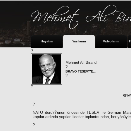
Hayatım
Yazılarım
Videolarım
F
?
Mehmet Ali Birand
?
BRAVO TESEV?’E...
?
?
BRA
?
NATO doru?Ÿunun öncesinde
TESEV
ile
German Marsh
kapılar ardında yapılan liderler toplantısından, her yönüyle
?