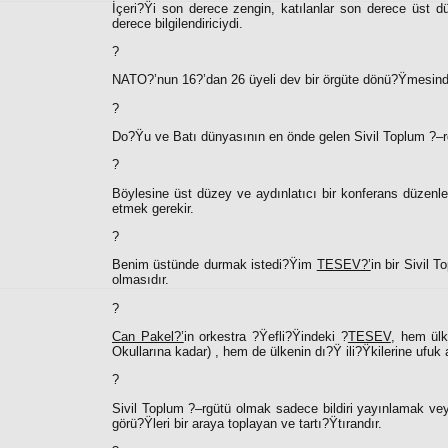
İçeri?Ÿi son derece zengin, katılanlar son derece üst d
derece bilgilendiriciydi.
?
NATO?’nun 16?’dan 26 üyeli dev bir örgüte dönü?Ÿmesinden
?
Do?Ÿu ve Batı dünyasının en önde gelen Sivil Toplum ?–rgü
?
Böylesine üst düzey ve aydınlatıcı bir konferans düzenle
etmek gerekir.
?
Benim üstünde durmak istedi?Ÿim
TESEV?’
in bir Sivil 
olmasıdır.
?
Can Pakel?’
in orkestra ?Ÿefli?Ÿindeki ?
TESEV
, hem ülk
Okullarına kadar) , hem de ülkenin dı?Ÿ ili?Ÿkilerine ufuk 
?
Sivil Toplum ?–rgütü olmak sadece bildiri yayınlamak vey
görü?Ÿleri bir araya toplayan ve tartı?Ÿtırandır.