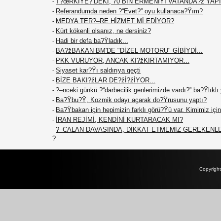
T?œRKİYE?’DEKİ, 70 BİN ERMENİYİ VATANDA?ž YAPIN
-
Referandumda neden ?“Evet?” oyu kullanaca?Ÿım?
-
MEDYA TER?–RE HİZMET Mİ EDİYOR?
-
Kürt kökenli olsanız, ne dersiniz?
-
Hadi bir defa ba?Ÿladık...
-
BA?žBAKAN BM'DE "DİZEL MOTORU" GİBİYDİ...
-
PKK VURUYOR, ANCAK KI?žKIRTAMIYOR...
-
Siyaset kar?Ÿı saldırıya geçti
-
BİZE BAKI?žLAR DE?žİ?žİYOR...
-
?–nceki günkü ?“darbecilik genlerimizde vardı?” ba?Ÿlıklı
-
Ba?Ÿbu?Ÿ, Kozmik odayı açarak do?Ÿrusunu yaptı?
-
Ba?Ÿbakan için hepimizin farklı görü?Ÿü var. Kimimiz için 
-
İRAN REJİMİ, KENDİNİ KURTARACAK MI?
-
?–CALAN DAVASINDA, DİKKAT ETMEMİZ GEREKENL
-
?
Copyrigh