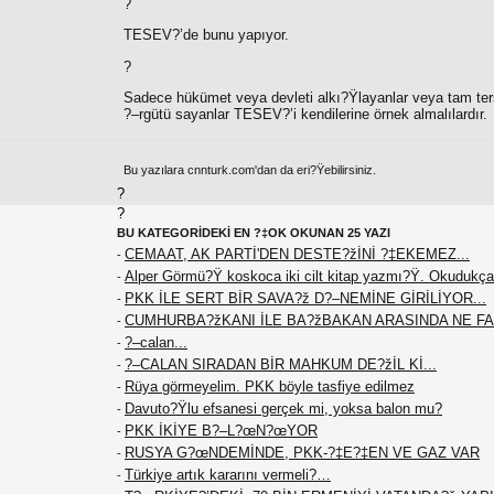
?
TESEV?’de bunu yapıyor.
?
Sadece hükümet veya devleti alkı?Ÿlayanlar veya tam ter
?–rgütü sayanlar TESEV?’i kendilerine örnek almalılardır.
Bu yazılara cnnturk.com'dan da eri?Ÿebilirsiniz.
?
?
BU KATEGORİDEKİ EN ?‡OK OKUNAN 25 YAZI
CEMAAT, AK PARTİ'DEN DESTE?žİNİ ?‡EKEMEZ...
-
Alper Görmü?Ÿ koskoca iki cilt kitap yazmı?Ÿ. Okudukça
-
PKK İLE SERT BİR SAVA?ž D?–NEMİNE GİRİLİYOR...
-
CUMHURBA?žKANI İLE BA?žBAKAN ARASINDA NE F
-
?–calan...
-
?–CALAN SIRADAN BİR MAHKUM DE?žİL Kİ...
-
Rüya görmeyelim. PKK böyle tasfiye edilmez
-
Davuto?Ÿlu efsanesi gerçek mi, yoksa balon mu?
-
PKK İKİYE B?–L?œN?œYOR
-
RUSYA G?œNDEMİNDE, PKK-?‡E?‡EN VE GAZ VAR
-
Türkiye artık kararını vermeli?…
-