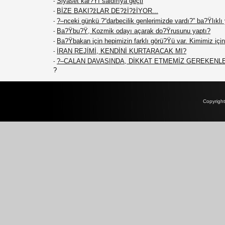
Siyaset kar?Ÿı saldırıya geçti
-
BİZE BAKI?žLAR DE?žİ?žİYOR...
-
?–nceki günkü ?“darbecilik genlerimizde vardı?” ba?Ÿlıklı
-
Ba?Ÿbu?Ÿ, Kozmik odayı açarak do?Ÿrusunu yaptı?
-
Ba?Ÿbakan için hepimizin farklı görü?Ÿü var. Kimimiz için 
-
İRAN REJİMİ, KENDİNİ KURTARACAK MI?
-
?–CALAN DAVASINDA, DİKKAT ETMEMİZ GEREKENL
-
?
Copyrigh