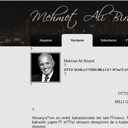
Hayatım
Yazılarım
Videolarım
F
?
Mehmet Ali Birand
?
OTTO SCHILLY?’DEN MİLLİ G?–R?œ?ž UY
?
?
OTTO
MİLLİ 
?
Almanya?’nın en renkli bakanlarından biri tartı?Ÿmasız, 
bakanlık yapmı?Ÿ ki?Ÿisi olmanın deneyimini de o kadar i
oturuyor.