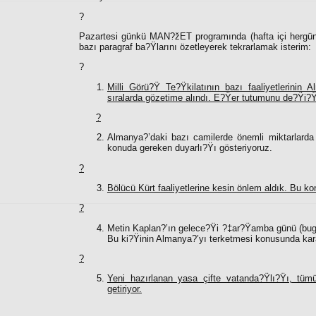
?
Pazartesi günkü MAN?žET programında (hafta içi hergün
bazı paragraf ba?Ÿlarını özetleyerek tekrarlamak isterim:
?
Milli Görü?Ÿ Te?Ÿkilatının bazı faaliyetlerinin
sıralarda gözetime alındı. E?Ÿer tutumunu de?Ÿi?Ÿti
?
Almanya?’daki bazı camilerde önemli miktarlarda 
konuda gereken duyarlı?Ÿı gösteriyoruz.
?
Bölücü Kürt faaliyetlerine kesin önlem aldık. Bu ko
?
Metin Kaplan?’ın gelece?Ÿi ?‡ar?Ÿamba günü (bug
Bu ki?Ÿinin Almanya?’yı terketmesi konusunda kara
?
Yeni hazırlanan yasa çifte vatanda?Ÿlı?Ÿı, tümü
getiriyor.