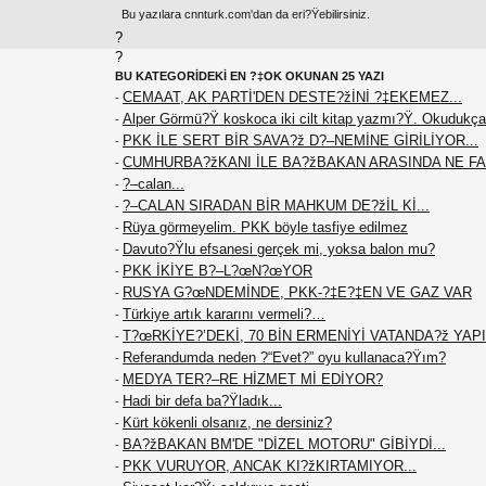
Bu yazılara cnnturk.com'dan da eri?Ÿebilirsiniz.
?
?
BU KATEGORİDEKİ EN ?‡OK OKUNAN 25 YAZI
CEMAAT, AK PARTİ'DEN DESTE?žİNİ ?‡EKEMEZ...
-
Alper Görmü?Ÿ koskoca iki cilt kitap yazmı?Ÿ. Okudukça
-
PKK İLE SERT BİR SAVA?ž D?–NEMİNE GİRİLİYOR...
-
CUMHURBA?žKANI İLE BA?žBAKAN ARASINDA NE F
-
?–calan...
-
?–CALAN SIRADAN BİR MAHKUM DE?žİL Kİ...
-
Rüya görmeyelim. PKK böyle tasfiye edilmez
-
Davuto?Ÿlu efsanesi gerçek mi, yoksa balon mu?
-
PKK İKİYE B?–L?œN?œYOR
-
RUSYA G?œNDEMİNDE, PKK-?‡E?‡EN VE GAZ VAR
-
Türkiye artık kararını vermeli?…
-
T?œRKİYE?’DEKİ, 70 BİN ERMENİYİ VATANDA?ž YAPIN
-
Referandumda neden ?“Evet?” oyu kullanaca?Ÿım?
-
MEDYA TER?–RE HİZMET Mİ EDİYOR?
-
Hadi bir defa ba?Ÿladık...
-
Kürt kökenli olsanız, ne dersiniz?
-
BA?žBAKAN BM'DE "DİZEL MOTORU" GİBİYDİ...
-
PKK VURUYOR, ANCAK KI?žKIRTAMIYOR...
-