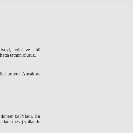
eyi, polisi ve tabii
hatta tatmin oluruz.
iler artıyor. Ancak ne
r dönem ba?Ÿladı. Bir
aklara mesaj yollandı: