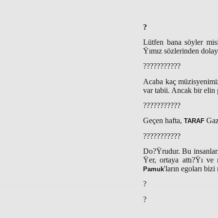
?
Lütfen bana söyler mis
Ÿımız sözlerinden dola
???????????
Acaba kaç müzisyenimiz
var tabii. Ancak bir eli
???????????
Geçen hafta,
Gaze
TARAF
???????????
Do?Ÿrudur. Bu insanların
Ÿer, ortaya attı?Ÿı ve 
'ların egoları bizi
Pamuk
?
?