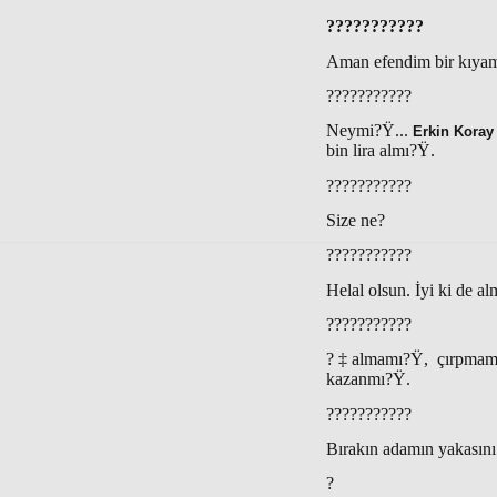
???????????
Aman efendim bir kıyamet
???????????
Neymi?Ÿ...
Erkin Koray
bin lira almı?Ÿ.
???????????
Size ne?
???????????
Helal olsun. İyi ki de a
???????????
?‡almamı?Ÿ, çırpmamı?
kazanmı?Ÿ.
???????????
Bırakın adamın yakasını
?