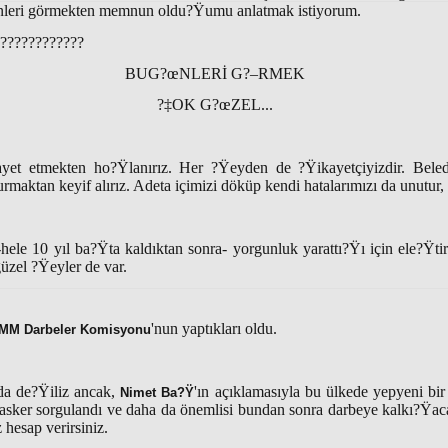
nleri görmekten memnun oldu?Ÿumu anlatmak istiyorum.
????????????
BUG?œNLERİ G?–RMEK
?‡OK G?œZEL...
et etmekten ho?Ÿlanırız. Her ?Ÿeyden de ?Ÿikayetçiyizdir. Belediy
urmaktan keyif alırız. Adeta içimizi döküp kendi hatalarımızı da unutur, 
-hele 10 yıl ba?Ÿta kaldıktan sonra- yorgunluk yarattı?Ÿı için ele?Ÿtir
güzel ?Ÿeyler de var.
'nun yaptıkları oldu.
MM Darbeler Komisyonu
da de?Ÿiliz ancak,
'ın açıklamasıyla bu ülkede yepyeni bi
Nimet Ba?Ÿ
a asker sorgulandı ve daha da önemlisi bundan sonra darbeye kalkı?Ÿac
hesap verirsiniz.