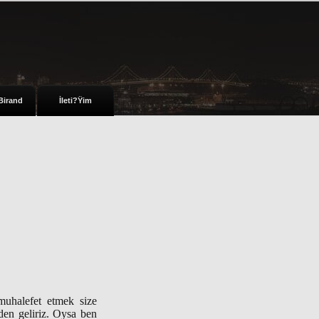
Birand
İleti?Ÿim
 muhalefet etmek size
zden geliriz. Oysa ben