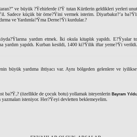
ran?” ve büyük ?Ÿehirlerde i?Ÿ tutan Kürtlerin geldikleri yerleri unut
il. Sadece küçük bir örne?Ÿini vermek isterim. Diyarbakır?’a ba?
dırma ve Yardımla?Ÿma Derne?Ÿi kurdular.?
öyda?Ÿlarına yardım etmek. İki okula kitaplık yapıldı. E?Ÿyalar to
na yardım yapıldı. Kurban kesildi, 1400 ki?Ÿilik iftar yeme?Ÿi verildi
in büyük yardıma ihtiyacı var. Aynı bölgeden gelenlere ve iyilikse
st ba?Ÿ,? (özellikle de çocuk botu) yollamak isteyenlerin
Bayram Yıldı
a yazmaları isteniyor. Her?Ÿeyi devletten beklemeyelim.