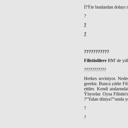
İ?Ÿte bunlardan dolayı 
?
?
?
???????????
Filistinlilere
BM' de yıl
???????????
Herkes seviniyor. Nede
gerekir. Bunca yıldır F
ettiler. Kendi araları
Ÿlıyorlar. Oysa Filistin
?“Yalan dünya?”sında yen
?
?