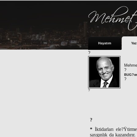
Hayatım
Yaz
?
Mehmet
?
BUG?œN
?
?
?
*
İktidarları ele?Ÿtir
saygınlık da kazandırır