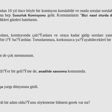
ndan 10 yıl önce böyle bir komisyon kurulabilir ve orada sorular sorul
ıma hep
gelir. Komutanların "
Susurluk Komisyonu
Bizi nasıl olurda 
ikleri günleri hatırlarım.
lara, komisyonda çalı?Ÿanlara ve oraya kadar gidip soruları yanı
r i?Ÿ ba?Ÿardılar. Torunlarımıza, korkusuzca ya?Ÿayabilecekleri bir ül
en de çok memnunum.
di?Ÿer bir geli?Ÿme de,
konusunda.
anadilde savunma
yargı dünyasına girdi.
çe
li bir adım oldu?Ÿunu söylememe bilmem gerek var mı?