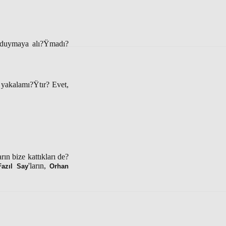
a duymaya alı?Ÿmadı?
 yakalamı?Ÿtır? Evet,
ın bize kattıkları de?
'ların,
Fazıl Say
Orhan