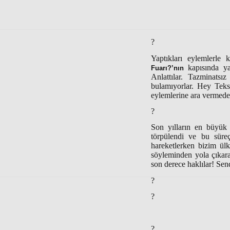
?
Yaptıkları eylemlerle 
kapısında yak
Fuarı?’nın
Anlattılar. Tazminats
bulamıyorlar. Hey Tekst
eylemlerine ara vermede
?
Son yılların en büyük
törpülendi ve bu süre
hareketlerken bizim ül
söyleminden yola çıkara
son derece haklılar! Send
?
?
?