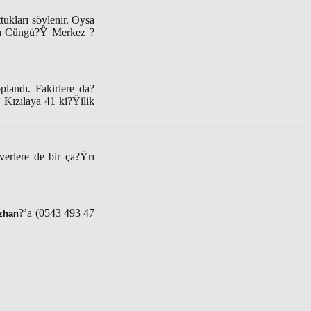
tukları söylenir. Oysa
Ÿlı Cüngü?Ÿ Merkez ?
plandı. Fakirlere da?
. Kızılaya 41 ki?Ÿilik
verlere de bir ça?Ÿrı
?’a (0543 493 47
zhan