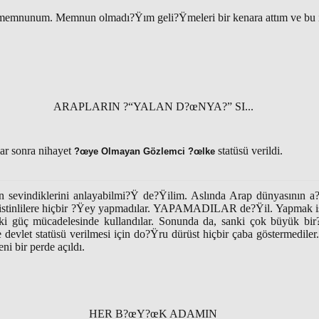
memnunum. Memnun olmadı?Ÿım geli?Ÿmeleri bir kenara attım ve bu iki
ARAPLARIN ?“YALAN D?œNYA?” SI...
lar sonra nihayet
statüsü verildi.
?œye Olmayan Gözlemci ?œlke
n sevindiklerini anlayabilmi?Ÿ de?Ÿilim. Aslında Arap dünyasının a
ilistinlilere hiçbir ?Ÿey yapmadılar. YAPAMADILAR de?Ÿil. Yapmak is
ndaki güç mücadelesinde kullandılar. Sonunda da, sanki çok büyük bi
'e devlet statüsü verilmesi için do?Ÿru dürüst hiçbir çaba göstermedile
i bir perde açıldı.
HER B?œY?œK ADAMIN