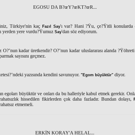
EGOSU DA B?œY?œKT?œR...
iniz, Türkiye'nin kaç
'ı var? Hani ?Ÿu, çe?Ÿitli konulard
Fazıl Say
yı yerden yere vurdu?Ÿumuz
'dan söz ediyorum.
Say
 O?’nun kadar üretkendir? O?’nun kadar uluslararası alanda ?Ÿöhreti
n parmak sayısını geçmez.
tesi?’ndeki yazısında kendini savunuyor.
diyor.
"Egom büyüktür"
 egoları büyüktür ve onları da bu halleriyle kabul etmek gerekir. Onlar
rahatsızlık hissedilen fikirlerden çok daha fazladır. Bundan dolayı,
 rahatsız etmemeli.
ERKİN KORAY'A HELAL...