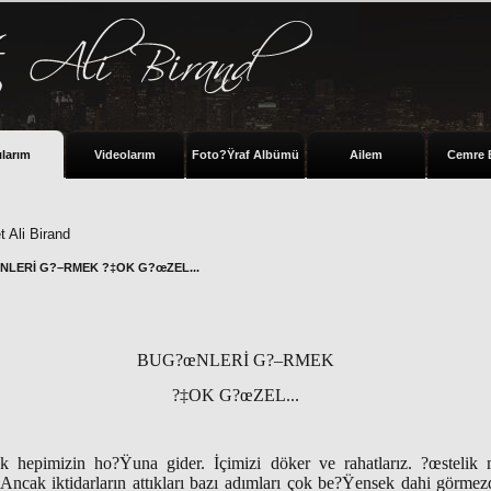
ılarım
Videolarım
Foto?Ÿraf Albümü
Ailem
Cemre 
 Ali Birand
LERİ G?–RMEK ?‡OK G?œZEL...
BUG?œNLERİ G?–RMEK
?‡OK G?œZEL...
mek hepimizin ho?Ÿuna gider. İçimizi döker ve rahatlarız. ?œstelik
. Ancak iktidarların attıkları bazı adımları çok be?Ÿensek dahi görme