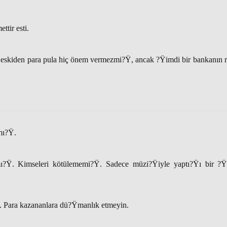
tir esti.
eskiden para pula hiç önem vermezmi?Ÿ, ancak ?Ÿimdi bir bankanın r
lmı?Ÿ.
Ÿ. Kimseleri kötülememi?Ÿ. Sadece müzi?Ÿiyle yaptı?Ÿı bir ?Ÿö
. Para kazananlara dü?Ÿmanlık etmeyin.