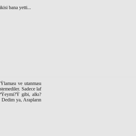
si bana yetti...
?Ÿlaması ve utanması
temediler. Sadece laf
r?Ÿeymi?Ÿ gibi, alkı?
r. Dedim ya, Arapların