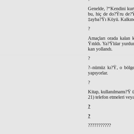
Genelde, ?“Kendini kurta
bu, hiç de do?Ÿru de?Ÿ
‡ayba?Ÿı Köyü. Kalkın
?
Amaçları orada kalan k
Ÿıtıldı. Ya?Ÿlılar yurdu
kan yollandı.
?
?–nümüz kı?Ÿ, o bölgen
yapıyorlar.
?
Kitap, kullanılmamı?Ÿ ü
21) telefon etmeleri vey
?
?
???????????