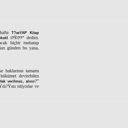
 hafta
T?œYAP Kitap
dedim.
kstil i?Ÿi??”
lacak hiçbir muhatap
kları günden bu yana,
se haklarının tamamı
 hükümet devirebilen
?”
Hak verilmez, alınır
ılı?Ÿını istiyorlar ve