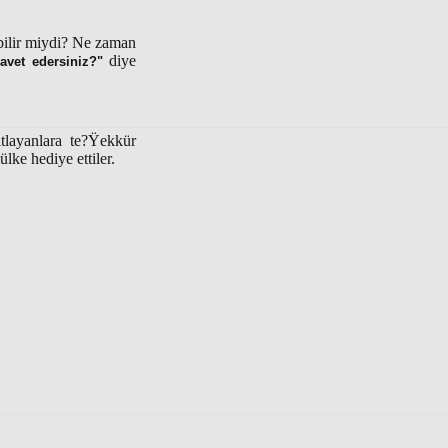
abilir miydi? Ne zaman
diye
davet edersiniz?"
tlayanlara te?Ÿekkür
ke hediye ettiler.