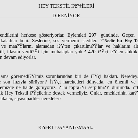
HEY TEKSTİL İ?ž?‡İLERİ
DİRENİYOR
kendilerini herkese gösteriyorlar. Eylemleri 297. gününde. Geçen
aladılar beni. Seslerine, ses vermemi istediler. ?“
Nedir bu Hey Te
ız ve maa?Ÿlarını alamadan i?Ÿten çıkartılmı?Ÿlar ve haklarını a
il, iflasını verdi?Ÿi için muhatapları yok.? 420 i?Ÿçi i?Ÿten atıldı
n devam ediyorlar.
 ama göremedi?Ÿimiz sorunlarından biri de i?Ÿçi hakları. Neredey
ç son hızıyla sürüyor.? İ?Ÿçi hareketleri dünyada, en önemli ve
kemizde ne halde görüyoruz. ?–lü topra?Ÿı serpilmi?Ÿ durumda. ?“
k Hey Tekstil i?Ÿçilerine destek vermeliyiz. Onlar, emeklerinin kar?Ÿ
ikalar, siyasi partiler neredeler?
K?œRT DAYANI?žMASI...