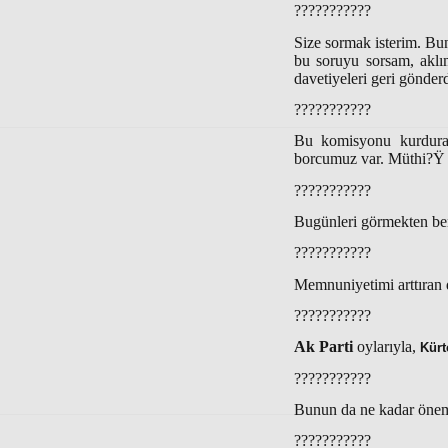
???????????
Size sormak isterim. Bu
bu soruyu sorsam, akl
davetiyeleri geri gönderd
???????????
Bu komisyonu kurduran
borcumuz var. Müthi?Ÿ bi
???????????
Bugünleri görmekten b
???????????
Memnuniyetimi arttıran 
???????????
Ak Parti
oylarıyla,
Kürt
???????????
Bunun da ne kadar önem
???????????