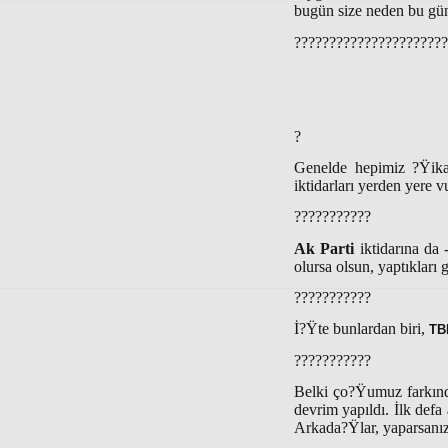
bugün size neden bu gü
??????????????????????
?
Genelde hepimiz ?Ÿikay
iktidarları yerden yere v
???????????
Ak Parti
iktidarına da 
olursa olsun, yaptıkları 
???????????
İ?Ÿte bunlardan biri,
TB
???????????
Belki ço?Ÿumuz farkın
devrim yapıldı. İlk def
Arkada?Ÿlar, yaparsanız 