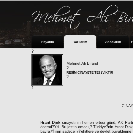
Hayatım
Yazılarım
Videolarım
F
?
Mehmet Ali Birand
?
RESİM CİNAYETE TE?žVİKTİR
?
?
CİNAY
Hrant Dink
cinayetinin hemen ertesi günü, AK Parti 
önermi?Ÿti. Bu jestin amacı,
?
Türkiye?nin Hrant Dink?
bayra?Ÿının sadece ?Ÿehitlere ve devlet büyüklerine 