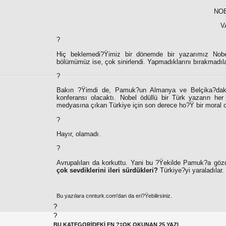
NOB
V
?
Hiç beklemedi?Ÿimiz bir dönemde bir yazarımız Nob
bölümümüz ise, çok sinirlendi. Yapmadıklarını bırakmadıla
?
Bakın ?Ÿimdi de, Pamuk?un Almanya ve Belçika?daki 
konferansı olacaktı. Nobel ödüllü bir Türk yazarın he
medyasına çıkan Türkiye için son derece ho?Ÿ bir moral o
?
Hayır, olamadı.
?
Avrupalıları da korkuttu. Yani bu ?Ÿekilde Pamuk?a gözd
çok sevdiklerini ileri sürdükleri?
Türkiye?yi yaraladılar.
Bu yazılara cnnturk.com'dan da eri?Ÿebilirsiniz.
?
?
BU KATEGORİDEKİ EN ?‡OK OKUNAN 25 YAZI