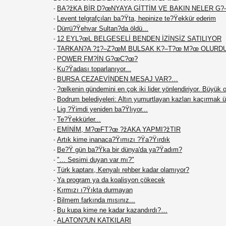
BA?žKA BİR D?œNYAYA GİTTİM VE BAKIN NELER 
-
Levent telgrafçıları ba?Ÿta, hepinize te?Ÿekkür ederim
-
Dürrü?Ÿehvar Sultan?da öldü...
-
12 EYL?œL BELGESELİ BENDEN İZİNSİZ SATILIYOR
-
TARKAN?A ?‡?–Z?œM BULSAK K?–T?œ M?œ OLURD
-
POWER FM?İN G?œC?œ?
-
Ku?Ÿadası toparlanıyor...
-
BURSA CEZAEVİNDEN MESAJ VAR?…
-
?œlkenin gündemini en çok iki lider yönlendiriyor. Büyü
-
Bodrum belediyeleri: Altın yumurtlayan kazları kaçırmak ü
-
Lig ?Ÿimdi yeniden ba?Ÿlıyor...
-
Te?Ÿekkürler...
-
EMİNİM, M?œFT?œ ?žAKA YAPMI?žTIR
-
Artık kime inanaca?Ÿımızı ?Ÿa?Ÿırdık
-
Be?Ÿ gün ba?Ÿka bir dünya'da ya?Ÿadım?
-
"... Sesimi duyan var mı?"
-
Türk kaptanı, Kenyalı rehber kadar olamıyor?
-
Ya program ya da koalisyon çökecek
-
Kırmızı ı?Ÿıkta durmayan
-
Bilmem farkında mısınız...
-
Bu kupa kime ne kadar kazandırdı?…
-
ALATON?UN KATKILARI
-