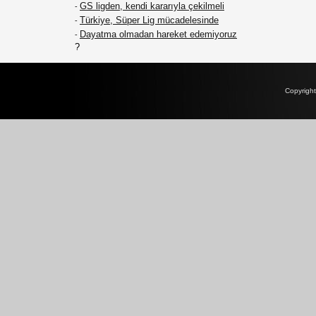
GS ligden, kendi kararıyla çekilmeli
-
Türkiye, Süper Lig mücadelesinde
-
Dayatma olmadan hareket edemiyoruz
-
?
Copyrigh