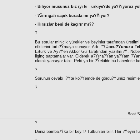
- Biliyor musunuz biz iyi ki Türkiye?de ya?Ÿıyoruz y
- ?žırıngalı sapık burada mı ya?Ÿıyor?
- Hırsızlar beni de kaçırır mı?
?
?
Bu sorular minicik yürekler ve beyinler tarafından üretilm
etkilerini tartı?Ÿmaya sunuyor. Adı:
"?‡ocu?Ÿunuzu Tel
Ertürk ve Ay?Ÿen Akkor Gül tarafından yazılmı?Ÿ, Nobe
ilginç saptamalar var. Giderek a?Ÿırla?Ÿan ya?Ÿam ?Ÿartlar
olarak yansıyor tabii. Peki ya bir ?Ÿekilde bu haberlerle 
?
Sorunun cevabı i?Ÿte kö?Ÿemde de gördü?Ÿünüz resimler
?
Boat S
?
Deniz bamba?Ÿka bir keyif? Tutkunları bilir. Her ?Ÿeyin fu