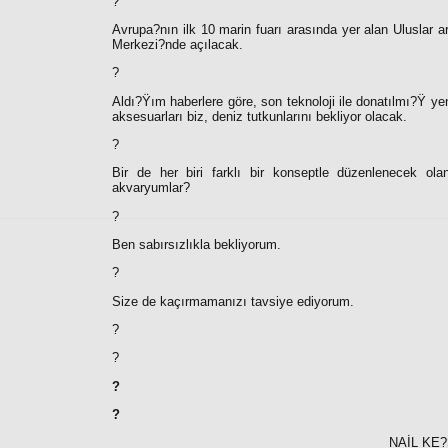
?
Avrupa?nın ilk 10 marin fuarı arasında yer alan Uluslar a
Merkezi?nde açılacak.
?
Aldı?Ÿım haberlere göre, son teknoloji ile donatılmı?Ÿ ye
aksesuarları biz, deniz tutkunlarını bekliyor olacak.
?
Bir de her biri farklı bir konseptle düzenlenecek ola
akvaryumlar?
?
Ben sabırsızlıkla bekliyorum.
?
Size de kaçırmamanızı tavsiye ediyorum.
?
?
?
?
NAİL KE?