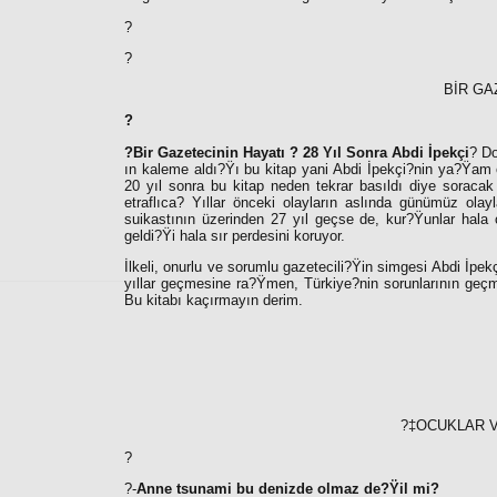
?
?
BİR GA
?
?Bir Gazetecinin Hayatı ? 28 Yıl Sonra Abdi İpekçi
? Do
ın kaleme aldı?Ÿı bu kitap yani Abdi İpekçi?nin ya?Ÿam 
20 yıl sonra bu kitap neden tekrar basıldı diye soraca
etraflıca? Yıllar önceki olayların aslında günümüz olayl
suikastının üzerinden 27 yıl geçse de, kur?Ÿunlar hala 
geldi?Ÿi hala sır perdesini koruyor.
İlkeli, onurlu ve sorumlu gazetecili?Ÿin simgesi Abdi İpek
yıllar geçmesine ra?Ÿmen, Türkiye?nin sorunlarının geçm
Bu kitabı kaçırmayın derim.
?‡OCUKLAR 
?
?-
Anne tsunami bu denizde olmaz de?Ÿil mi?