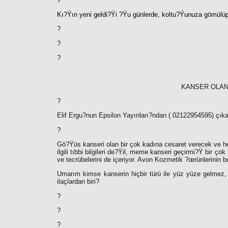
?
Kı?Ÿın yeni geldi?Ÿi ?Ÿu günlerde, koltu?Ÿunuza gömülüp
?
?
?
KANSER OLAN
?
Elif Ergu?nun Epsilon Yayınları?ndan ( 02122954595) çıkan
?
Gö?Ÿüs kanseri olan bir çok kadına cesaret verecek ve he
ilgili tıbbi bilgileri de?Ÿil, meme kanseri geçirmi?Ÿ bir çok
ve tecrübelerini de içeriyor. Avon Kozmetik ?œrünlerinin b
Umarım kimse kanserin hiçbir türü ile yüz yüze gelmez,
ilaçlardan biri?
?
?
?