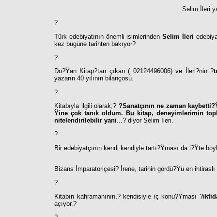
Selim İleri y
?
Türk edebiyatının önemli isimlerinden
Selim İleri
edebiyat
kez bugüne tarihten bakıyor?
?
Do?Ÿan Kitap?tan çıkan ( 02124496006) ve İleri?nin ?
t
yazarın 40 yılının bilançosu.
?
Kitabıyla ilgili olarak;
?
?Sanatçının ne zaman kaybetti?Ÿ
Ÿine çok tanık oldum. Bu kitap, deneyimlerimin top
nitelendirilebilir yani
...? diyor Selim İleri.
?
Bir edebiyatçının kendi kendiyle tartı?Ÿması da i?Ÿte böyl
Bizans İmparatoriçesi
?
İrene, tarihin gördü?Ÿü en ihtiraslı
?
Kitabın kahramanının,
?
kendisiyle iç konu?Ÿması ?
ikti
açıyor.?