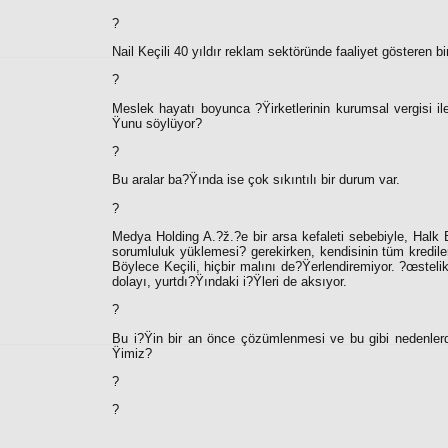
?
Nail Keçili 40 yıldır reklam sektöründe faaliyet gösteren 
?
Meslek hayatı boyunca ?Ÿirketlerinin kurumsal vergisi il
Ÿunu söylüyor?
?
Bu aralar ba?Ÿında ise çok sıkıntılı bir durum var.
?
Medya Holding A.?ž.?e bir arsa kefaleti sebebiyle, Halk 
sorumluluk yüklemesi
?
gerekirken, kendisinin tüm kredil
Böylece Keçili, hiçbir malını de?Ÿerlendiremiyor. ?œstelik
dolayı, yurtdı?Ÿındaki i?Ÿleri de aksıyor.
?
Bu i?Ÿin bir an önce çözümlenmesi ve bu gibi nedenlerd
Ÿimiz?
?
?