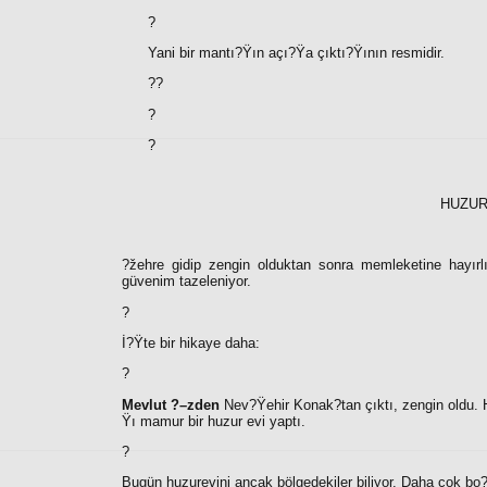
?
Yani bir mantı?Ÿın açı?Ÿa çıktı?Ÿının resmidir.
??
?
?
HUZUR
?žehre gidip zengin olduktan sonra memleketine hayırlı
güvenim tazeleniyor.
?
İ?Ÿte bir hikaye daha:
?
Mevlut ?–zden
Nev?Ÿehir Konak?tan çıktı, zengin oldu. 
Ÿı mamur bir huzur evi yaptı.
?
Bugün huzurevini ancak bölgedekiler biliyor. Daha çok bo?Ÿ