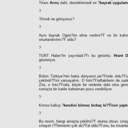
Ÿkanı
Arınç
dahi, desteklemedi ve ?
bayrak uygulama
?
?žimdi ne görüyoruz?
?
Aynı bayrak Ogün?ün eline verilmi?Ÿ ve bir kahra
onurlandırılmı?Ÿ oldu?
?
TGRT Haber?in yayınladı?Ÿı bu görüntü,
Hrant D
gösteriyor.
?
Bütün Türkiye?nin hatta dünyanın pe?Ÿinde oldu?Ÿu b
çektirdi?Ÿini varsayalım. O foto?Ÿraftakilerin de s
Zira, o foto?Ÿrafa, böyle bir nedenle dahi olsa g
sonuçta bir katile kahraman pozu verdiriliyor.
?
Kimse kalkıp ?
kendini bilmez birkaç ki?Ÿinin yapt
?
Bu resim, hangi amaçla çekilmi?Ÿ olursa olsun, cina
cinayet i?Ÿlemenin çok do?Ÿal oldu?Ÿunu, bu insanları