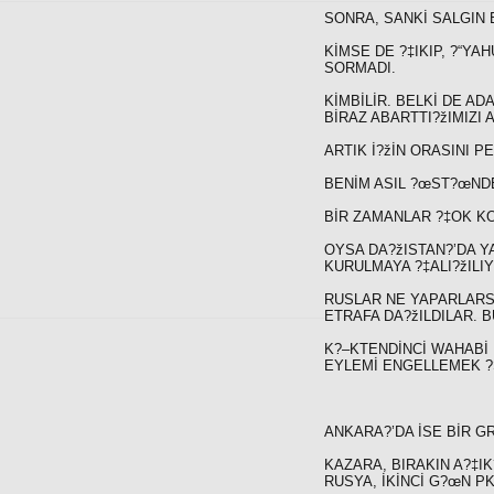
SONRA, SANKİ SALGIN B
KİMSE DE ?‡IKIP, ?“YA
SORMADI.
KİMBİLİR. BELKİ DE A
BİRAZ ABARTTI?žIMIZI 
ARTIK İ?žİN ORASINI P
BENİM ASIL ?œST?œNDE
BİR ZAMANLAR ?‡OK KO
OYSA DA?žISTAN?’DA Y
KURULMAYA ?‡ALI?žILI
RUSLAR NE YAPARLARSA
ETRAFA DA?žILDILAR. 
K?–KTENDİNCİ WAHABİ 
EYLEMİ ENGELLEMEK ?
ANKARA?’DA İSE BİR GR
KAZARA, BIRAKIN A?‡I
RUSYA, İKİNCİ G?œN P