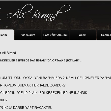
ılarım
Videolarım
Foto?Ÿraf Albümü
Ailem
Cemre 
 Ali Birand
NDİNCİLER ?žİMDİ DE DA?žISTAN?’DA ORTAYA ?‡IKTILAR?…
 UNUTTURDU. OYSA, YANI BA?žIMIZDA ?–NEMLİ GELİ?žMELER YA?žA
 BİR TOPLUM BULMAK HERHALDE ZORDUR?…
CİLER?’İN ?GELİP ?LAİKLERİ KESECEKLERİNE İNANDIK.
ORKU?…
?‡IK?‡A DARBE YAPTIRACAKTIR.