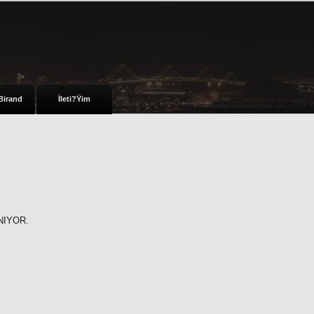
Birand
İleti?Ÿim
NIYOR.