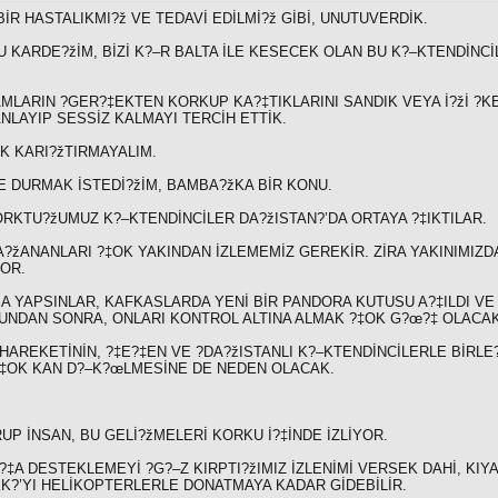
İR HASTALIKMI?ž VE TEDAVİ EDİLMİ?ž GİBİ, UNUTUVERDİK.
HU KARDE?žİM, BİZİ K?–R BALTA İLE KESECEK OLAN BU K?–KTENDİNC
DAMLARIN ?GER?‡EKTEN KORKUP KA?‡TIKLARINI SANDIK VEYA İ?žİ ?K
ANLAYIP SESSİZ KALMAYI TERCİH ETTİK.
EK KARI?žTIRMAYALIM.
 DURMAK İSTEDİ?žİM, BAMBA?žKA BİR KONU.
RKTU?žUMUZ K?–KTENDİNCİLER DA?žISTAN?’DA ORTAYA ?‡IKTILAR.
A?žANANLARI ?‡OK YAKINDAN İZLEMEMİZ GEREKİR. ZİRA YAKINIMIZDA
YOR.
 YAPSINLAR, KAFKASLARDA YENİ BİR PANDORA KUTUSU A?‡ILDI VE İ
BUNDAN SONRA, ONLARI KONTROL ALTINA ALMAK ?‡OK G?œ?‡ OLACAK
HAREKETİNİN, ?‡E?‡EN VE ?DA?žISTANLI K?–KTENDİNCİLERLE BİRLE?
‡OK KAN D?–K?œLMESİNE DE NEDEN OLACAK.
UP İNSAN, BU GELİ?žMELERİ KORKU İ?‡İNDE İZLİYOR.
K?‡A DESTEKLEMEYİ ?G?–Z KIRPTI?žIMIZ İZLENİMİ VERSEK DAHİ, KI
KK?’YI HELİKOPTERLERLE DONATMAYA KADAR GİDEBİLİR.