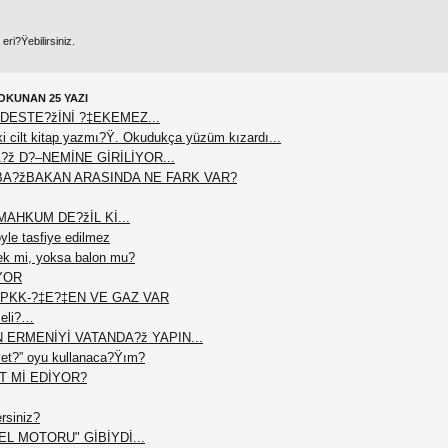
ri?Ÿebilirsiniz.
OKUNAN 25 YAZI
DESTE?žİNİ ?‡EKEMEZ...
 cilt kitap yazmı?Ÿ. Okudukça yüzüm kızardı...
?ž D?–NEMİNE GİRİLİYOR...
BA?žBAKAN ARASINDA NE FARK VAR?
AHKUM DE?žİL Kİ...
le tasfiye edilmez
ek mi, yoksa balon mu?
YOR
PKK-?‡E?‡EN VE GAZ VAR
meli?…
N ERMENİYİ VATANDA?ž YAPIN...
et?” oyu kullanaca?Ÿım?
T Mİ EDİYOR?
ersiniz?
L MOTORU" GİBİYDİ...