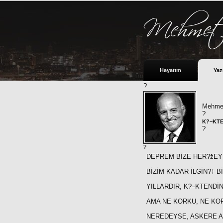
Hayatım
Yaz
?
Mehmet
?
K?–KTE
?
?
DEPREM BİZE HER?žEYİ
BİZİM KADAR İLGİN?‡
YILLARDIR, K?–KTENDİN
AMA NE KORKU, NE K
NEREDEYSE, ASKERE A