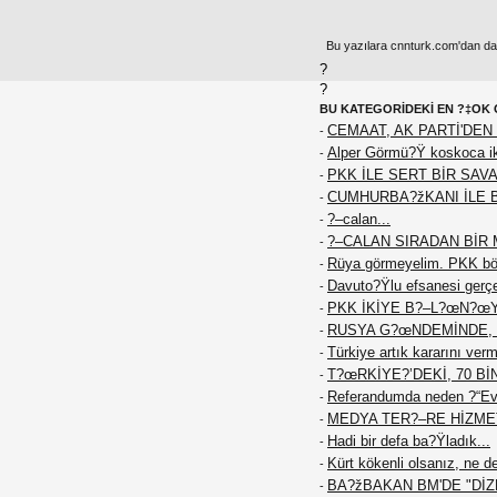
Bu yazılara cnnturk.com'dan da e
?
?
BU KATEGORİDEKİ EN ?‡OK 
CEMAAT, AK PARTİ'DEN 
-
Alper Görmü?Ÿ koskoca iki
-
PKK İLE SERT BİR SAVA
-
CUMHURBA?žKANI İLE 
-
?–calan...
-
?–CALAN SIRADAN BİR M
-
Rüya görmeyelim. PKK böy
-
Davuto?Ÿlu efsanesi gerç
-
PKK İKİYE B?–L?œN?œ
-
RUSYA G?œNDEMİNDE, 
-
Türkiye artık kararını ver
-
T?œRKİYE?’DEKİ, 70 Bİ
-
Referandumda neden ?“Ev
-
MEDYA TER?–RE HİZME
-
Hadi bir defa ba?Ÿladık...
-
Kürt kökenli olsanız, ne d
-
BA?žBAKAN BM'DE "DİZE
-