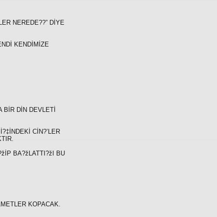
İLER NEREDE??” DİYE
ENDİ KENDİMİZE
 BİR DİN DEVLETİ
?‡İNDEKİ CİN?’LER
TIR.
žİP BA?žLATTI?žI BU
YAMETLER KOPACAK.