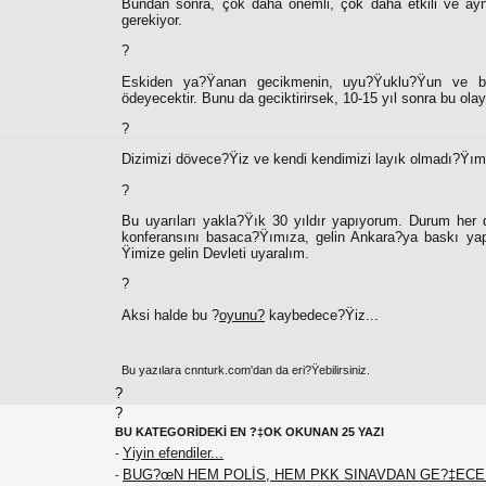
Bundan sonra, çok daha önemli, çok daha etkili ve ayn
gerekiyor.
?
Eskiden ya?Ÿanan gecikmenin, uyu?Ÿuklu?Ÿun ve bece
ödeyecektir. Bunu da geciktirirsek, 10-15 yıl sonra bu ol
?
Dizimizi dövece?Ÿiz ve kendi kendimizi layık olmadı?Ÿımı
?
Bu uyarıları yakla?Ÿık 30 yıldır yapıyorum. Durum her 
konferansını basaca?Ÿımıza, gelin Ankara?ya baskı yap
Ÿimize gelin Devleti uyaralım.
?
Aksi halde bu ?
oyunu?
kaybedece?Ÿiz...
Bu yazılara cnnturk.com'dan da eri?Ÿebilirsiniz.
?
?
BU KATEGORİDEKİ EN ?‡OK OKUNAN 25 YAZI
Yiyin efendiler...
-
BUG?œN HEM POLİS, HEM PKK SINAVDAN GE?‡EC
-