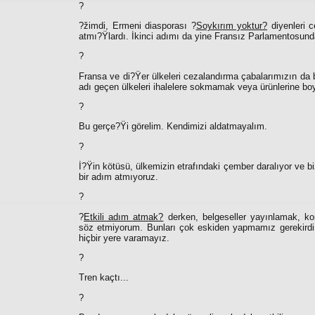
?
?žimdi, Ermeni diasporası ?
Soykırım yoktur?
diyenleri c
atmı?Ÿlardı. İkinci adımı da yine Fransız Parlamentosund
?
Fransa ve di?Ÿer ülkeleri cezalandırma çabalarımızın da 
adı geçen ülkeleri ihalelere sokmamak veya ürünlerine boy
?
Bu gerçe?Ÿi görelim. Kendimizi aldatmayalım.
?
İ?Ÿin kötüsü, ülkemizin etrafındaki çember daralıyor ve 
bir adım atmıyoruz.
?
?
Etkili adım atmak?
derken, belgeseller yayınlamak, ko
söz etmiyorum. Bunları çok eskiden yapmamız gerekirdi,
hiçbir yere varamayız.
?
Tren kaçtı...
?