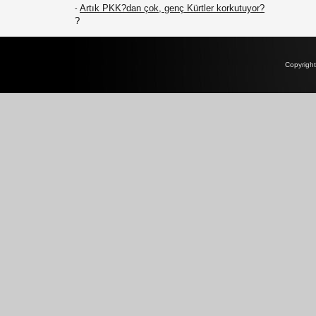
Artık PKK?dan çok, genç Kürtler korkutuyor?
-
?
Copyrigh