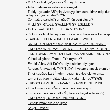
MHP'nin Türkiye'ye verdi?Ÿi büyük zarar
-
Artık, birbirimize yalan söylemeyelim...
-
Türkiye yıllardır AB?’nin vize uygulamasına itiraz edip du
-
anlayı?Ÿı çoktan de?Ÿi?Ÿti.
Cemaat, efsanele?Ÿen gücü?nün esiri oluyor?
-
MİLLİ G?–R?œ?ž, G?œLEN?İ G?–LGELEDİ?
-
12 EYL?œL BELGESELİ BA?žLIYOR?
-
32.Gün ile birlikte büyüdük... Göz açıp kapayana kadar g
-
KAVGA BEKLENİYORDU, TAM AKSİ ?‡IKTI...
-
BİZ NEDEN KIZIYORUZ, ASIL SARKOZY UTANSIN...
-
ERDO?žAN?IN AMACI BATI?YA SIRT D?–NMEK DE?žİL.
-
CNN T?œRK?’?œN GİZLİ KAHRAMANLARINI TANIYIN
-
Yahudi aleyhtarlı?Ÿını kı?Ÿkırtıyoruz?
-
Emekli Albay Arif Do?Ÿan öyle sözler söylüyor...
-
Avrupa, Anayasa de?Ÿi?Ÿikli?Ÿini yetersiz ancak olumlu 
-
1'inci köprüye kar?Ÿıydım, bugün ise destekliyorum...
-
Ermeniler, bize muhtaç olacak kadar fakir de?Ÿil?(3)
-
ERDO?žAN VE İHH KAZANDI, KAYBEDENLER İSE...
-
Yine Ermeni çalı?Ÿıyor, yine Türk seyrediyor...
-
Ermeniler Türkiye'yi, alkı?Ÿçılara ?Ÿikayet edecek (2)
-
ERDO?žAN, DO?žRUSUNU YAPIYOR...
-
Genelkurmay sivile açılıyor
-
Sevgili Dostlar,
-