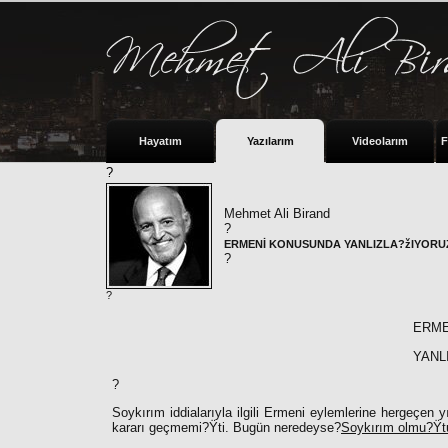
Hayatım
Yazılarım
Videolarım
F
?
Mehmet Ali Birand
?
ERMENİ KONUSUNDA YANLIZLA?žIYORUZ
?
?
ERME
YANL
?
Soykırım iddialarıyla ilgili Ermeni eylemlerine hergeçen yı
kararı geçmemi?Ÿti. Bugün neredeyse?
Soykırım olmu?Ÿt