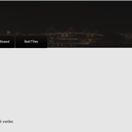
Birand
İleti?Ÿim
 veriler.