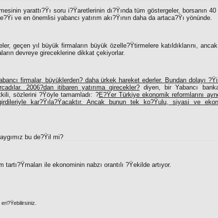
esinin yarattı?Ÿı soru i?Ÿaretlerinin dı?Ÿında tüm göstergeler, borsanın 40
ece?Ÿi ve en önemlisi yabancı yatırım akı?Ÿının daha da artaca?Ÿı yönünde.
eler, geçen yıl büyük firmaların büyük özelle?Ÿtirmelere katıldıklarını, anca
ların devreye gireceklerine dikkat çekiyorlar.
bancı firmalar, büyüklerden
?
daha ürkek hareket ederler. Bundan dolayı ?Ÿi
adılar. 2006?dan itibaren yatırıma girecekler?
diyen, bir Yabancı banka
kili, sözlerini ?Ÿöyle tamamladı: ?
E?Ÿer Türkiye ekonomik reformlarını ayn
rdileriyle kar?Ÿıla?Ÿacaktır. Ancak bunun tek ko?Ÿulu, siyasi ve ekon
kaygımız bu de?Ÿil mi?
 tartı?Ÿmaları ile ekonominin nabzı orantılı ?Ÿekilde artıyor.
ri?Ÿebilirsiniz.