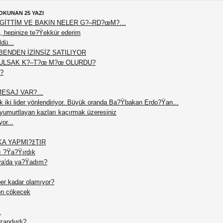
OKUNAN 25 YAZI
 GİTTİM VE BAKIN NELER G?–RD?œM?…
a, hepinize te?Ÿekkür ederim
dü...
BENDEN İZİNSİZ SATILIYOR
ULSAK K?–T?œ M?œ OLURDU?
?
MESAJ VAR?…
 iki lider yönlendiriyor. Büyük oranda Ba?Ÿbakan Erdo?Ÿan...
 yumurtlayan kazları kaçırmak üzeresiniz
or...
KA YAPMI?žTIR
ı ?Ÿa?Ÿırdık
ya'da ya?Ÿadım?
ber kadar olamıyor?
on çökecek
.
azandırdı?…