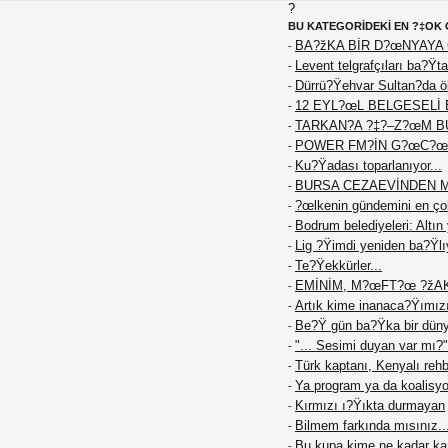
?
BU KATEGORİDEKİ EN ?‡OK 
BA?žKA BİR D?œNYAYA
-
Levent telgrafçıları ba?Ÿt
-
Dürrü?Ÿehvar Sultan?da öl
-
12 EYL?œL BELGESELİ 
-
TARKAN?A ?‡?–Z?œM B
-
POWER FM?İN G?œC?œ
-
Ku?Ÿadası toparlanıyor...
-
BURSA CEZAEVİNDEN 
-
?œlkenin gündemini en çok
-
Bodrum belediyeleri: Altın
-
Lig ?Ÿimdi yeniden ba?Ÿlıy
-
Te?Ÿekkürler...
-
EMİNİM, M?œFT?œ ?žA
-
Artık kime inanaca?Ÿımız
-
Be?Ÿ gün ba?Ÿka bir dün
-
"... Sesimi duyan var mı?"
-
Türk kaptanı, Kenyalı reh
-
Ya program ya da koalisy
-
Kırmızı ı?Ÿıkta durmayan
-
Bilmem farkında mısınız..
-
Bu kupa kime ne kadar k
-