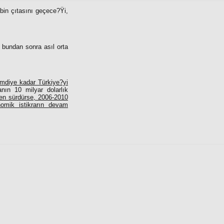
 bin çıtasını geçece?Ÿi,
k bundan sonra asıl orta
mdiye kadar Türkiye?yi
nın 10 milyar dolarlık
en sürdürse, 2006-2010
omik istikrarın devam