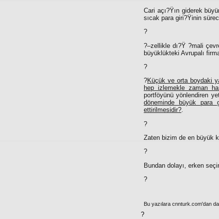
Cari açı?Ÿın giderek büyüm
sıcak para giri?Ÿinin sür
?
?–zellikle dı?Ÿ
?
mali çevr
büyüklükteki Avrupalı firma
?
?
Küçük ve orta boydaki ya
hep izlemekle zaman harc
portföyünü yönlendiren yet
döneminde büyük para gi
ettirilmesidir?
.
?
Zaten bizim de en büyük 
?
Bundan dolayı, erken seçim
?
Bu yazılara cnnturk.com'dan da e
?