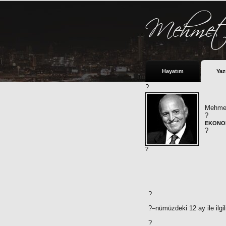
Hayatım
Yaz
?
Mehmet
?
EKONOM
?
?
?
?–nümüzdeki 12 ay ile ilgil
?