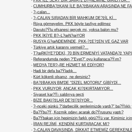
PKK İLE SERT BİR SAVA?ž D?–NEMİNE GİRİLİYOR...
-
CUMHURBA?žKANI İLE BA?žBAKAN ARASINDA NE F
-
?–calan...
-
?–CALAN SIRADAN BİR MAHKUM DE?žİL Kİ...
-
Rüya görmeyelim. PKK böyle tasfiye edilmez
-
Davuto?Ÿlu efsanesi gerçek mi, yoksa balon mu?
-
PKK İKİYE B?–L?œN?œYOR
-
RUSYA G?œNDEMİNDE, PKK-?‡E?‡EN VE GAZ VAR
-
Türkiye artık kararını vermeli?…
-
T?œRKİYE?’DEKİ, 70 BİN ERMENİYİ VATANDA?ž YAPIN
-
Referandumda neden ?“Evet?” oyu kullanaca?Ÿım?
-
MEDYA TER?–RE HİZMET Mİ EDİYOR?
-
Hadi bir defa ba?Ÿladık...
-
Kürt kökenli olsanız, ne dersiniz?
-
BA?žBAKAN BM'DE "DİZEL MOTORU" GİBİYDİ...
-
PKK VURUYOR, ANCAK KI?žKIRTAMIYOR...
-
Siyaset kar?Ÿı saldırıya geçti
-
BİZE BAKI?žLAR DE?žİ?žİYOR...
-
?–nceki günkü ?“darbecilik genlerimizde vardı?” ba?Ÿlıklı
-
Ba?Ÿbu?Ÿ, Kozmik odayı açarak do?Ÿrusunu yaptı?
-
Ba?Ÿbakan için hepimizin farklı görü?Ÿü var. Kimimiz için 
-
İRAN REJİMİ, KENDİNİ KURTARACAK MI?
-
?–CALAN DAVASINDA, DİKKAT ETMEMİZ GEREKENL
-