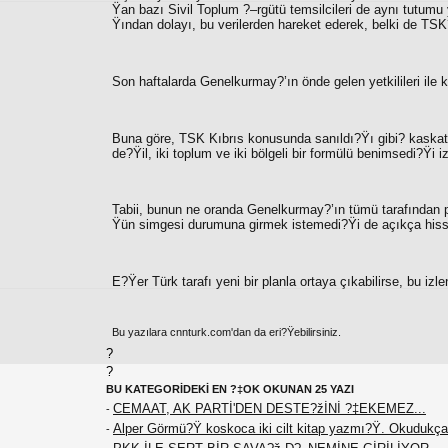
Ÿan bazı Sivil Toplum ?–rgütü temsilcileri de aynı tutum
Ÿından dolayı, bu verilerden hareket ederek, belki de TSK
Son haftalarda Genelkurmay?’ın önde gelen yetkilileri ile k
Buna göre, TSK Kıbrıs konusunda sanıldı?Ÿı gibi? kaska
de?Ÿil, iki toplum ve iki bölgeli bir formülü benimsedi?Ÿi iz
Tabii, bunun ne oranda Genelkurmay?’ın tümü tarafından p
Ÿün simgesi durumuna girmek istemedi?Ÿi de açıkça hisse
E?Ÿer Türk tarafı yeni bir planla ortaya çıkabilirse, bu iz
Bu yazılara cnnturk.com'dan da eri?Ÿebilirsiniz.
?
?
BU KATEGORİDEKİ EN ?‡OK OKUNAN 25 YAZI
CEMAAT, AK PARTİ'DEN DESTE?žİNİ ?‡EKEMEZ...
-
Alper Görmü?Ÿ koskoca iki cilt kitap yazmı?Ÿ. Okudukça
-