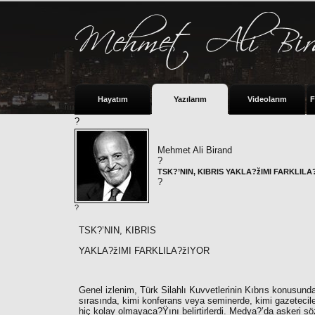
Hayatım
Yazılarım
Videolarım
F
?
Mehmet Ali Birand
?
TSK?’NIN, KIBRIS YAKLA?žIMI FARKLILA
?
?
TSK?’NIN, KIBRIS
YAKLA?žIMI FARKLILA?žIYOR
Genel izlenim, Türk Silahlı Kuvvetlerinin Kıbrıs konusunda
sırasında, kimi konferans veya seminerde, kimi gazetecil
hiç kolay olmayaca?Ÿını belirtirlerdi. Medya?’da askeri s