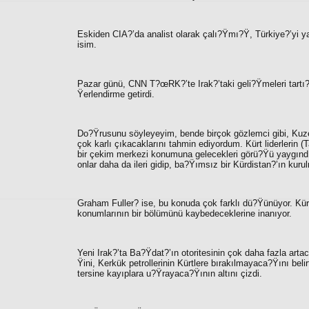
Eskiden CIA?’da analist olarak çalı?Ÿmı?Ÿ, Türkiye?’yi yakı
isim.
Pazar günü, CNN T?œRK?’te Irak?’taki geli?Ÿmeleri tartı?Ÿ
Ÿerlendirme getirdi.
Do?Ÿrusunu söyleyeyim, bende birçok gözlemci gibi, Kuze
çok karlı çıkacaklarını tahmin ediyordum. Kürt liderlerin
bir çekim merkezi konumuna gelecekleri görü?Ÿü yaygındı.
onlar daha da ileri gidip, ba?Ÿımsız bir Kürdistan?’ın kuru
Graham Fuller?
ise, bu konuda çok farklı dü?Ÿünüyor. Kür
konumlarının bir bölümünü kaybedeceklerine inanıyor.
Yeni Irak?’ta Ba?Ÿdat?’ın otoritesinin çok daha fazla art
Ÿini, Kerkük petrollerinin Kürtlere bırakılmayaca?Ÿını belir
tersine kayıplara u?Ÿrayaca?Ÿının altını çizdi.