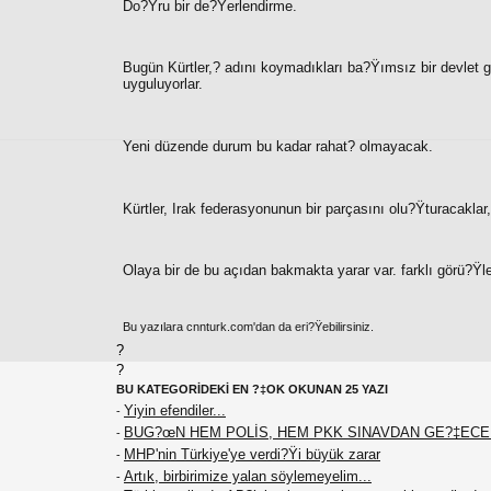
Do?Ÿru bir de?Ÿerlendirme.
Bugün Kürtler,? adını koymadıkları ba?Ÿımsız bir devlet gibi 
uyguluyorlar.
Yeni düzende durum bu kadar rahat? olmayacak.
Kürtler, Irak federasyonunun bir parçasını olu?Ÿturacaklar
Olaya bir de bu açıdan bakmakta yarar var. farklı görü?Ÿler
Bu yazılara cnnturk.com'dan da eri?Ÿebilirsiniz.
?
?
BU KATEGORİDEKİ EN ?‡OK OKUNAN 25 YAZI
Yiyin efendiler...
-
BUG?œN HEM POLİS, HEM PKK SINAVDAN GE?‡EC
-
MHP'nin Türkiye'ye verdi?Ÿi büyük zarar
-
Artık, birbirimize yalan söylemeyelim...
-