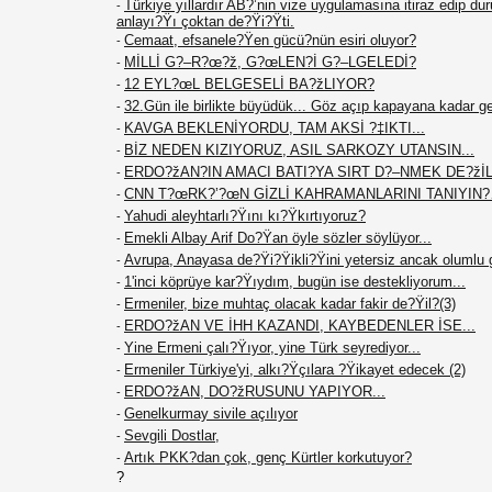
Türkiye yıllardır AB?’nin vize uygulamasına itiraz edip du
-
anlayı?Ÿı çoktan de?Ÿi?Ÿti.
Cemaat, efsanele?Ÿen gücü?nün esiri oluyor?
-
MİLLİ G?–R?œ?ž, G?œLEN?İ G?–LGELEDİ?
-
12 EYL?œL BELGESELİ BA?žLIYOR?
-
32.Gün ile birlikte büyüdük... Göz açıp kapayana kadar g
-
KAVGA BEKLENİYORDU, TAM AKSİ ?‡IKTI...
-
BİZ NEDEN KIZIYORUZ, ASIL SARKOZY UTANSIN...
-
ERDO?žAN?IN AMACI BATI?YA SIRT D?–NMEK DE?žİL.
-
CNN T?œRK?’?œN GİZLİ KAHRAMANLARINI TANIYIN
-
Yahudi aleyhtarlı?Ÿını kı?Ÿkırtıyoruz?
-
Emekli Albay Arif Do?Ÿan öyle sözler söylüyor...
-
Avrupa, Anayasa de?Ÿi?Ÿikli?Ÿini yetersiz ancak olumlu 
-
1'inci köprüye kar?Ÿıydım, bugün ise destekliyorum...
-
Ermeniler, bize muhtaç olacak kadar fakir de?Ÿil?(3)
-
ERDO?žAN VE İHH KAZANDI, KAYBEDENLER İSE...
-
Yine Ermeni çalı?Ÿıyor, yine Türk seyrediyor...
-
Ermeniler Türkiye'yi, alkı?Ÿçılara ?Ÿikayet edecek (2)
-
ERDO?žAN, DO?žRUSUNU YAPIYOR...
-
Genelkurmay sivile açılıyor
-
Sevgili Dostlar,
-
Artık PKK?dan çok, genç Kürtler korkutuyor?
-
?