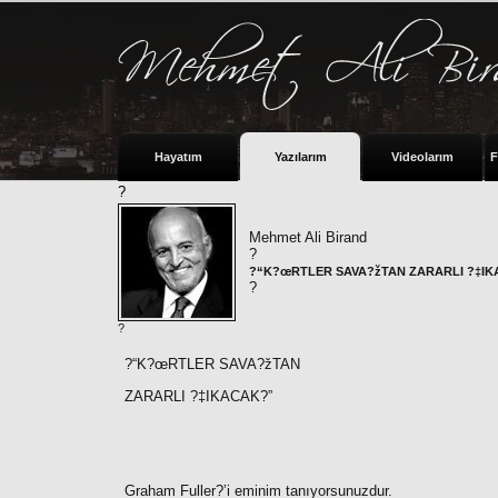
Hayatım
Yazılarım
Videolarım
F
?
Mehmet Ali Birand
?
?“K?œRTLER SAVA?žTAN ZARARLI ?‡I
?
?
?“K?œRTLER SAVA?žTAN
ZARARLI ?‡IKACAK?”
Graham Fuller?’i
eminim tanıyorsunuzdur.