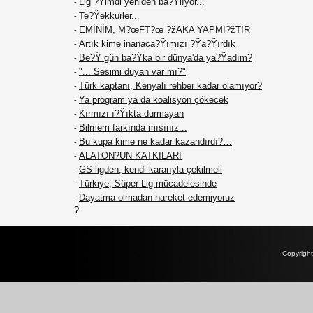
Lig ?Ÿimdi yeniden ba?Ÿlıyor...
-
Te?Ÿekkürler...
-
EMİNİM, M?œFT?œ ?žAKA YAPMI?žTIR
-
Artık kime inanaca?Ÿımızı ?Ÿa?Ÿırdık
-
Be?Ÿ gün ba?Ÿka bir dünya'da ya?Ÿadım?
-
"... Sesimi duyan var mı?"
-
Türk kaptanı, Kenyalı rehber kadar olamıyor?
-
Ya program ya da koalisyon çökecek
-
Kırmızı ı?Ÿıkta durmayan
-
Bilmem farkında mısınız...
-
Bu kupa kime ne kadar kazandırdı?…
-
ALATON?UN KATKILARI
-
GS ligden, kendi kararıyla çekilmeli
-
Türkiye, Süper Lig mücadelesinde
-
Dayatma olmadan hareket edemiyoruz
-
?
Copyrigh