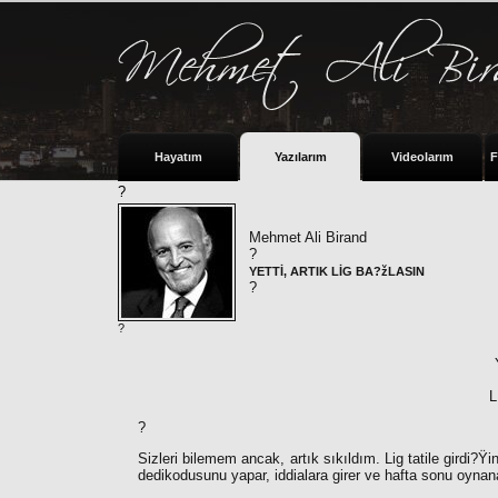
Hayatım
Yazılarım
Videolarım
F
?
Mehmet Ali Birand
?
YETTİ, ARTIK LİG BA?žLASIN
?
?
L
?
Sizleri bilemem ancak, artık sıkıldım. Lig tatile girdi?
dedikodusunu yapar, iddialara girer ve hafta sonu oynan