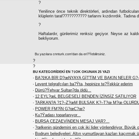
?
Yenilince önce teknik direktörleri, ardından futbolcul
klüplerin taraf??????????? tarlarını kızdırırdık. Tadına
?
Haftalardır, günlerimiz renksiz geçiyor. Neyse az kal
bekliyorum.
Bu yazılara cnnturk.com'dan da eri?Ÿebilirsiniz.
?
?
BU KATEGORİDEKİ EN ?‡OK OKUNAN 25 YAZI
BA?žKA BİR D?œNYAYA GİTTİM VE BAKIN NELER 
-
Levent telgrafçıları ba?Ÿta, hepinize te?Ÿekkür ederim
-
Dürrü?Ÿehvar Sultan?da öldü...
-
12 EYL?œL BELGESELİ BENDEN İZİNSİZ SATILIYOR
-
TARKAN?A ?‡?–Z?œM BULSAK K?–T?œ M?œ OLURD
-
POWER FM?İN G?œC?œ?
-
Ku?Ÿadası toparlanıyor...
-
BURSA CEZAEVİNDEN MESAJ VAR?…
-
?œlkenin gündemini en çok iki lider yönlendiriyor. Büyü
-
Bodrum belediyeleri: Altın yumurtlayan kazları kaçırmak ü
-