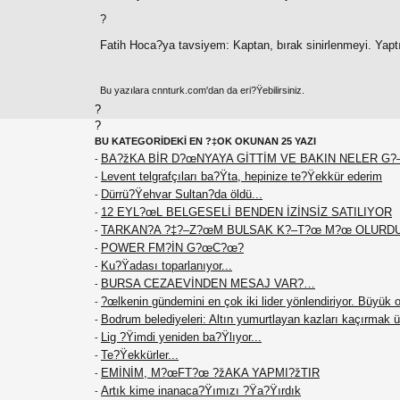
?
Fatih Hoca?ya tavsiyem: Kaptan, bırak sinirlenmeyi. Yaptı?
Bu yazılara cnnturk.com'dan da eri?Ÿebilirsiniz.
?
?
BU KATEGORİDEKİ EN ?‡OK OKUNAN 25 YAZI
BA?žKA BİR D?œNYAYA GİTTİM VE BAKIN NELER 
-
Levent telgrafçıları ba?Ÿta, hepinize te?Ÿekkür ederim
-
Dürrü?Ÿehvar Sultan?da öldü...
-
12 EYL?œL BELGESELİ BENDEN İZİNSİZ SATILIYOR
-
TARKAN?A ?‡?–Z?œM BULSAK K?–T?œ M?œ OLURD
-
POWER FM?İN G?œC?œ?
-
Ku?Ÿadası toparlanıyor...
-
BURSA CEZAEVİNDEN MESAJ VAR?…
-
?œlkenin gündemini en çok iki lider yönlendiriyor. Büyü
-
Bodrum belediyeleri: Altın yumurtlayan kazları kaçırmak ü
-
Lig ?Ÿimdi yeniden ba?Ÿlıyor...
-
Te?Ÿekkürler...
-
EMİNİM, M?œFT?œ ?žAKA YAPMI?žTIR
-
Artık kime inanaca?Ÿımızı ?Ÿa?Ÿırdık
-