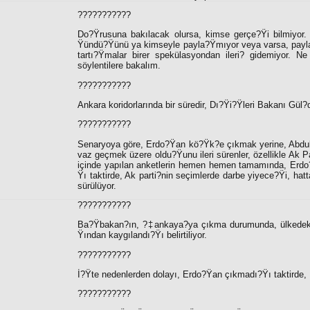
???????????
Do?Ÿrusuna bakılacak olursa, kimse gerçe?Ÿi bilmiyor
Ÿündü?Ÿünü ya kimseyle payla?Ÿmıyor veya varsa, payla?Ÿ
tartı?Ÿmalar birer spekülasyondan ileri
?
gidemiyor. Ne 
söylentilere bakalım.
???????????
Ankara koridorlarında bir süredir, Dı?Ÿi?Ÿleri Bakanı Gül?d
???????????
Senaryoya göre, Erdo?Ÿan kö?Ÿk?e çıkmak yerine, Abdul
vaz geçmek üzere oldu?Ÿunu ileri sürenler, özellikle Ak Pa
içinde yapılan anketlerin hemen hemen tamamında, Erdo?
Ÿı taktirde, Ak parti?nin seçimlerde darbe yiyece?Ÿi, hat
sürülüyor.
???????????
Ba?Ÿbakan?ın, ?‡ankaya?ya çıkma durumunda, ülkedeki 
Ÿından kaygılandı?Ÿı belirtiliyor.
???????????
İ?Ÿte nedenlerden dolayı, Erdo?Ÿan çıkmadı?Ÿı taktirde,
???????????