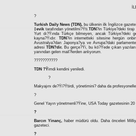
İL
?
Turkish Daily News (TDN),
bu ülkenin ilk İngilizce gazete
‡evik
tarafından yönetilmi?Ÿti.
TDN
?in Türkiye?deki tiraj
Yurt dı?Ÿında Türkçe bilmeyen, ancak Türkiye?deki ge
kayna?Ÿıdır.
TDN
?in internetteki sitesine hergün onbi
Avustralya?dan Japonya?ya ve Avrupa?daki parlamenterler
adresi
TDN?dir.
Bu gerçe?Ÿi, bu kö?Ÿede çıkan yazılarım
yanından gelen mail?lerden anlıyorum.
???????????
TDN ?Ÿ
imdi kendini yeniledi.
?
Makyajını de?Ÿi?Ÿtirdi, yönetimini
?
daha da profesyonelle?
?
Genel Yayın yönetmenli?Ÿine, USA Today gazetesinin 20 
?
Barcın Yinanç,
haber müdürü oldu. Daha önceleri Milli
gazeteci.
?