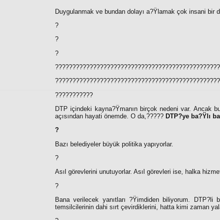
Duygulanmak ve bundan dolayı a?Ÿlamak çok insani bir da
?
?
?
????????????????????????????????????????????????
????????????????????????????????????????????????
???????????
DTP içindeki kayna?Ÿmanın birçok nedeni var. Ancak bunla
açısından hayati önemde. O da,
?????
DTP?ye ba?Ÿlı baz
?
Bazı belediyeler büyük politika yapıyorlar.
?
Asıl görevlerini unutuyorlar. Asıl görevleri ise, halka hizm
?
Bana verilecek yanıtları ?Ÿimdiden biliyorum. DTP?li b
temsilcilerinin dahi sırt çevirdiklerini, hatta kimi zaman yal