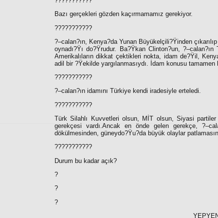
???????????
Bazı gerçekleri gözden kaçırmamamız gerekiyor.
???????????
?–calan?ın, Kenya?da Yunan Büyükelçili?Ÿinden çıkarılıp 
oynadı?Ÿı do?Ÿrudur. Ba?Ÿkan Clinton?un, ?–calan?ın T
Amerikalıların dikkat çektikleri nokta, idam de?Ÿil, Ken
adil bir ?Ÿekilde yargılanmasıydı. İdam konusu tamamen biz
???????????
?–calan?ın idamını Türkiye kendi iradesiyle erteledi.
???????????
Türk Silahlı Kuvvetleri olsun, MİT olsun, Siyasi partil
gerekçesi vardı.Ancak en önde gelen gerekçe, ?–cal
dökülmesinden, güneydo?Ÿu?da büyük olaylar patlamasın
???????????
Durum bu kadar açık?
?
?
?
YEPYEN