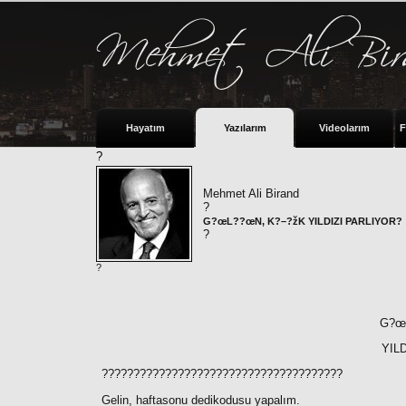
Hayatım
Yazılarım
Videolarım
F
?
Mehmet Ali Birand
?
G?œL??œN, K?–?žK YILDIZI PARLIYOR?
?
?
G?œ
YIL
??????????????????????????????????????
Gelin, haftasonu dedikodusu yapalım.