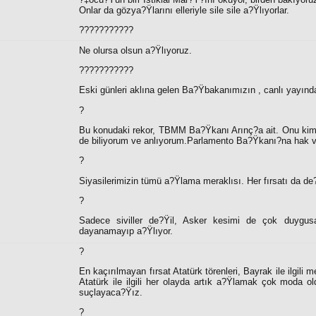
Onlar da gözya?Ÿlarını elleriyle sile sile a?Ÿlıyorlar.
???????????
Ne olursa olsun a?Ÿlıyoruz.
???????????
Eski günleri aklına gelen Ba?Ÿbakanımızın , canlı yayında
?
Bu konudaki rekor, TBMM Ba?Ÿkanı Arınç?a ait. Onu kims
de biliyorum ve anlıyorum.Parlamento Ba?Ÿkanı?na hak verm
?
Siyasilerimizin tümü a?Ÿlama meraklısı. Her fırsatı da de?
?
Sadece siviller de?Ÿil, Asker kesimi de çok duygusal.
dayanamayıp a?Ÿlıyor.
?
En kaçırılmayan fırsat Atatürk törenleri, Bayrak ile ilgil
Atatürk ile ilgili her olayda artık a?Ÿlamak çok moda 
suçlayaca?Ÿız.
?