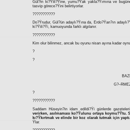
Gül?in ki?Ÿili?Ÿine, yumu?Ÿak yakla?Ÿımına ve bugüne
tasvip görece?Ÿini belirtiyorlar.
???????????
Do?Ÿrudur, Gül?ün adaylı?Ÿına da, Erdo?Ÿan?ın adaylı?Ÿı
ki?Ÿili?Ÿi, kamuoyunda farklı algılanır.
???????????
Kim olur bilinmez, ancak bu oyunu nisan ayına kadar oy
?
?
BAZ
G?–RME
?
???????????
Saddam Hüseyin?in idam edildi?Ÿi günlerde gazetele
verirken, asılmaması ko?Ÿulunu ortaya koymu?Ÿtu. S
kı?Ÿkırtmak ve elinde bir koz olarak tutmak için yaptı
Ÿlar.