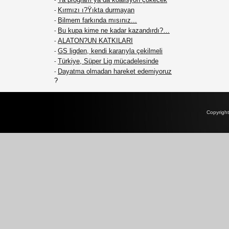
-
Kırmızı ı?Ÿıkta durmayan
-
Bilmem farkında mısınız...
-
Bu kupa kime ne kadar kazandırdı?…
-
ALATON?UN KATKILARI
-
GS ligden, kendi kararıyla çekilmeli
-
Türkiye, Süper Lig mücadelesinde
-
Dayatma olmadan hareket edemiyoruz
-
?
Copyrigh