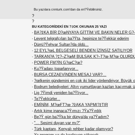
Bu yazılara cnnturk.com'dan da eri?Ÿebilirsiniz.
?
?
BU KATEGORİDEKİ EN ?‡OK OKUNAN 25 YAZI
BA?žKA BİR D?œNYAYA GİTTİM VE BAKIN NELER 
-
Levent telgrafçıları ba?Ÿta, hepinize te?Ÿekkür ederim
-
Dürrü?Ÿehvar Sultan?da öldü...
-
12 EYL?œL BELGESELİ BENDEN İZİNSİZ SATILIYOR
-
TARKAN?A ?‡?–Z?œM BULSAK K?–T?œ M?œ OLURD
-
POWER FM?İN G?œC?œ?
-
Ku?Ÿadası toparlanıyor...
-
BURSA CEZAEVİNDEN MESAJ VAR?…
-
?œlkenin gündemini en çok iki lider yönlendiriyor. Büyü
-
Bodrum belediyeleri: Altın yumurtlayan kazları kaçırmak ü
-
Lig ?Ÿimdi yeniden ba?Ÿlıyor...
-
Te?Ÿekkürler...
-
EMİNİM, M?œFT?œ ?žAKA YAPMI?žTIR
-
Artık kime inanaca?Ÿımızı ?Ÿa?Ÿırdık
-
Be?Ÿ gün ba?Ÿka bir dünya'da ya?Ÿadım?
-
"... Sesimi duyan var mı?"
-
Türk kaptanı, Kenyalı rehber kadar olamıyor?
-
Ya program ya da koalisyon çökecek