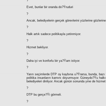
?
Evet, bunlar bir oranda do?Ÿruduri
?
Ancak, belediyelerin gerçek görevlerini yüzlerine gözlerine
?
Halk artık sadece politikayla yetinmiyor.
?
Hizmet bekliyor.
?
Daha iyi ve konforlu bir ya?Ÿam istiyor.
?
Yarın seçimlerde DTP oy kaybına u?Ÿrarsa, bunda, bazı b
politika insanların karnını doyurmuyor. Güneydo?Ÿu halk
belediyeleri dinliyor. Ancak günün sonunda yine de hizmet 
?
DTP bu gerçe?Ÿi görmeli.
?