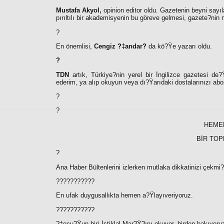
Mustafa Akyol,
opinion editor oldu. Gazetenin beyni say
pırıltılı bir akademisyenin bu göreve gelmesi, gazete?nin 
?
En önemlisi,
Cengiz ?‡andar?
da kö?Ÿe yazarı oldu.
?
TDN
artık, Türkiye?nin yerel bir İngilizce gazetesi d
ederim, ya alıp okuyun veya dı?Ÿarıdaki dostalarınızı abo
?
?
HEME
BİR TO
?
Ana Haber Bültenlerini izlerken mutlaka dikkatinizi çekmi?
???????????
En ufak duygusallıkta hemen a?Ÿlayıveriyoruz.
???????????
?‡ocu?Ÿun biri İstiklal Mar?Ÿ?ını okuyor, birden bakıyor