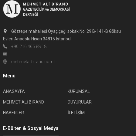
Göztepe mahallesi Oyaçiçeği sokak No: 29 B-141-B Göksu
Evleri Anadolu Hisarı 34815 İstanbul
+90 216 465 88 18
mehmetalibirand.com.tr
Menü
ANASAYFA
KURUMSAL
MEHMET ALİ BİRAND
DUYURULAR
HABERLER
İLETİŞİM
E-Bülten & Sosyal Medya