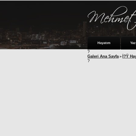
Hayatım
Yaz
?
Galeri Ana Sayfa
İ?Ÿ Ha
>
?