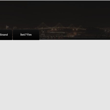
Birand
İleti?Ÿim