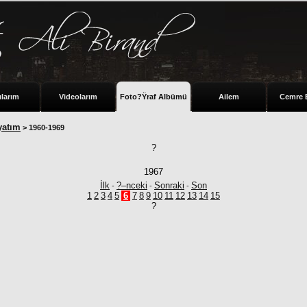
ılarım
Videolarım
Foto?Ÿraf Albümü
Ailem
Cemre 
yatım
> 1960-1969
?
1967
İlk
?–nceki
Sonraki
Son
-
-
-
1
2
3
4
5
6
7
8
9
10
11
12
13
14
15
?