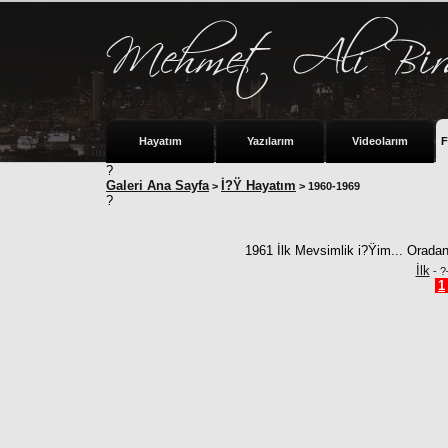
Hayatım
Yazılarım
Videolarım
F
?
Galeri Ana Sayfa
İ?Ÿ Hayatım
>
> 1960-1969
?
1961 İlk Mevsimlik i?Ÿim... Orada
İlk
- ?
1