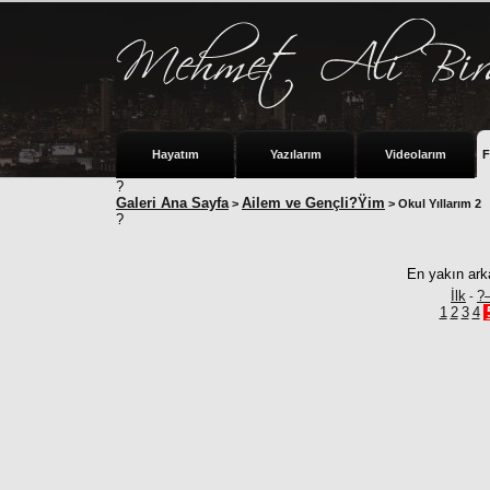
Hayatım
Yazılarım
Videolarım
F
?
Galeri Ana Sayfa
Ailem ve Gençli?Ÿim
>
> Okul Yıllarım 2
?
En yakın ark
İlk
?
-
1
2
3
4