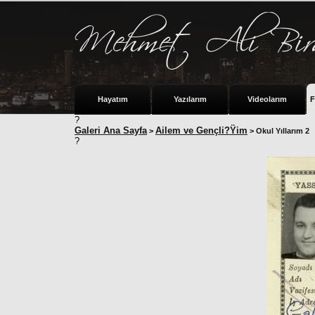
Hayatım
Yazılarım
Videolarım
F
?
Galeri Ana Sayfa
Ailem ve Gençli?Ÿim
>
> Okul Yıllarım 2
?