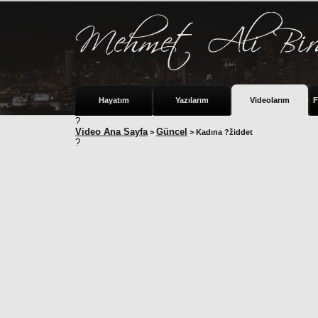
Hayatım
Yazılarım
Videolarım
F
?
Video Ana Sayfa
Güncel
>
> Kadına ?židdet
?