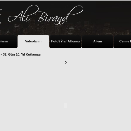
ılarım
Videolarım
Foto?Ÿraf Albümü
Ailem
Cemre 
> 32. Gün 10. Yıl Kutlaması
?