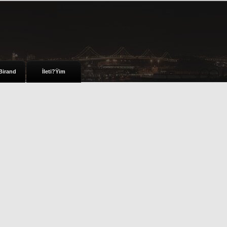
Birand
İleti?Ÿim