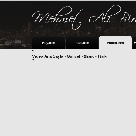
Hayatım
Yazılarım
Videolarım
F
?
Video Ana Sayfa
Güncel
>
> Birand - ?žarkı
?