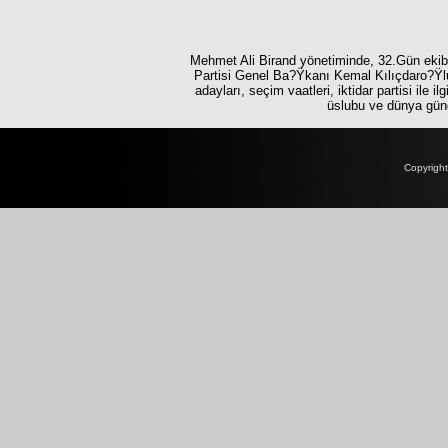
Mehmet Ali Birand yönetiminde, 32.Gün ekibi
Partisi Genel Ba?Ÿkanı Kemal Kılıçdaro?Ÿlu
adayları, seçim vaatleri, iktidar partisi ile i
üslubu ve dünya günde
Copyrigh