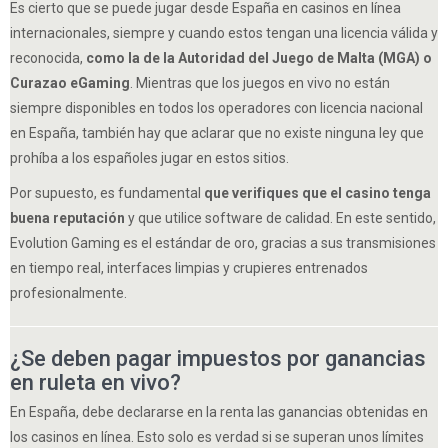
Es cierto que se puede jugar desde España en casinos en línea
internacionales, siempre y cuando estos tengan una licencia válida y
reconocida,
como la de la Autoridad del Juego de Malta (MGA) o
Curazao eGaming
. Mientras que los juegos en vivo no están
siempre disponibles en todos los operadores con licencia nacional
en España, también hay que aclarar que no existe ninguna ley que
prohíba a los españoles jugar en estos sitios.
Por supuesto, es fundamental
que verifiques que el casino tenga
buena reputación
y que utilice software de calidad. En este sentido,
Evolution Gaming es el estándar de oro, gracias a sus transmisiones
en tiempo real, interfaces limpias y crupieres entrenados
profesionalmente.
¿Se deben pagar impuestos por ganancias
en ruleta en vivo?
En España, debe declararse en la renta las ganancias obtenidas en
los casinos en línea. Esto solo es verdad si se superan unos límites