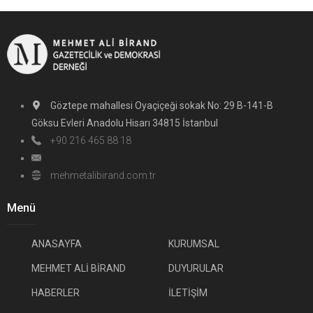
Göztepe mahallesi Oyaçiçeği sokak No: 29 B-141-B
Göksu Evleri Anadolu Hisarı 34815 İstanbul
+90 216 465 88 18
mehmetalibirand.com.tr
Menü
ANASAYFA
KURUMSAL
MEHMET ALİ BİRAND
DUYURULAR
HABERLER
İLETİŞİM