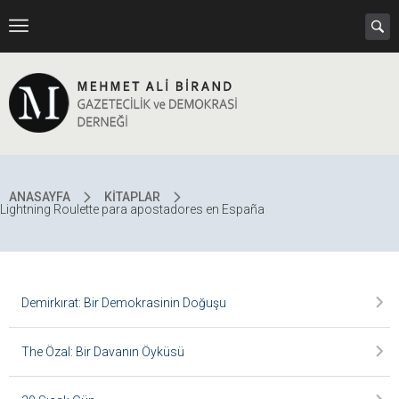
ANASAYFA
KİTAPLAR
Lightning Roulette para apostadores en España
Demirkırat: Bir Demokrasinin Doğuşu
The Özal: Bir Davanın Öyküsü