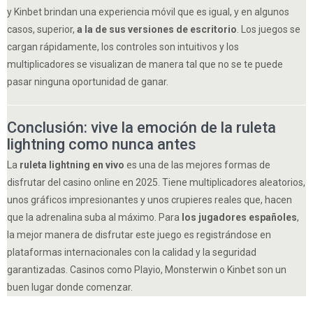
y Kinbet brindan una experiencia móvil que es igual, y en algunos
casos, superior,
a la de sus versiones de escritorio
. Los juegos se
cargan rápidamente, los controles son intuitivos y los
multiplicadores se visualizan de manera tal que no se te puede
pasar ninguna oportunidad de ganar.
Conclusión: vive la emoción de la ruleta
lightning como nunca antes
La
ruleta lightning en vivo
es una de las mejores formas de
disfrutar del casino online en 2025. Tiene multiplicadores aleatorios,
unos gráficos impresionantes y unos crupieres reales que, hacen
que la adrenalina suba al máximo. Para
los jugadores españoles
,
la mejor manera de disfrutar este juego es registrándose en
plataformas internacionales con la calidad y la seguridad
garantizadas. Casinos como Playio, Monsterwin o Kinbet son un
buen lugar donde comenzar.