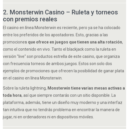
2. Monsterwin Casino – Ruleta y torneos
con premios reales
El casino en línea Monsterwin es reciente, pero ya se ha colocado
entre los preferidos de los apostadores. Esto, gracias a las
promocione
s que ofrece en juegos que tienen una alta rotación
,
como el contenido en vivo. Tanto el blackjack como la ruleta en
versión "live" son productos estrella de este casino, que organiza
con frecuencia torneos de ambos juegos. Estos son solo dos
ejemplos de promociones que ofrecen la posibilidad de ganar plata
en el casino en línea Monsterwin.
Sobre la ruleta lightning,
Monsterwin tiene varias mesas activas a
toda hora
, así que siempre contarás con un sitio disponible. La
plataforma, además, tiene un diseño muy moderno y una interfaz
tan intuitiva que no tendrás problema en encontrar la manera de
jugar, ni en ordenadores ni en dispositivos móviles.